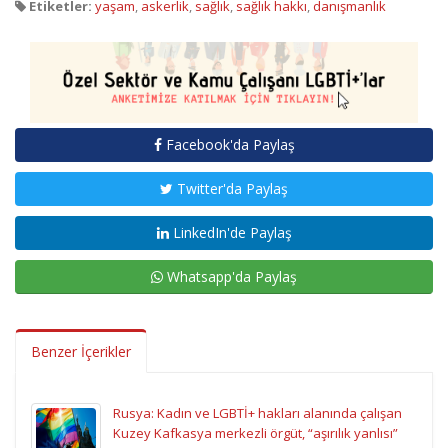
Etiketler:
yaşam
,
askerlik
,
sağlık
,
sağlık hakkı
,
danışmanlık
Facebook'da Paylaş
Twitter'da Paylaş
LinkedIn'de Paylaş
Whatsapp'da Paylaş
Benzer İçerikler
Rusya: Kadın ve LGBTİ+ hakları alanında çalışan
Kuzey Kafkasya merkezli örgüt, “aşırılık yanlısı”