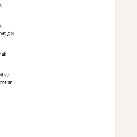
n,
m,
hat gibi
lmak
il ve
lemenin