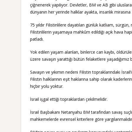
çiğnenerek yapılıyor. Devletler, BM ve AB gibi uluslar
dünyanın her yerinde halklar ayakta, insanlık mirasına 
75 yıldır Filistinlilere dayatılan günlük katliam, sürg
Filistinlilerin yaşamaya mahkûm edildiği açık hava hapi
patladı.
Yok edilen yaşam alanları, binlerce can kaybı, öldürülen
üzere savaşın yarattığı bütün felaketlere yaşadığımız 
Savaşın ve yıkımın nedeni Filistin topraklarındaki İsrail’
Filistin halklarının eşit haklarına sahip olarak kaderle
hiçbir yolu yoktur.
İsrail işgal ettiği topraklardan çekilmelidir.
İsrail Başbakanı Netanyahu BM tarafından savaş suçlusu 
mahkemelerde evrensel kriterlere göre yargılanmalıdı