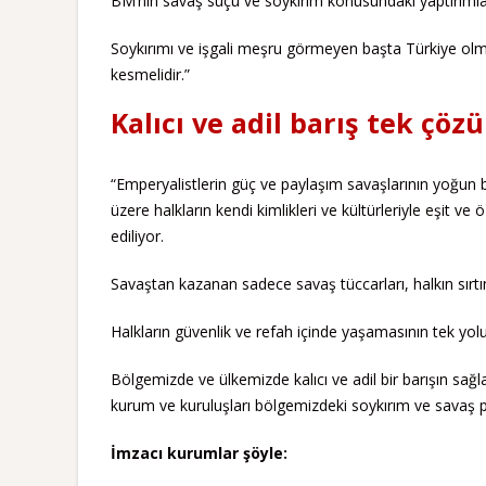
BM’nin savaş suçu ve soykırım konusundaki yaptırımları
Soykırımı ve işgali meşru görmeyen başta Türkiye olmak 
kesmelidir.”
Kalıcı ve adil barış tek çöz
“Emperyalistlerin güç ve paylaşım savaşlarının yoğun b
üzere halkların kendi kimlikleri ve kültürleriyle eşit v
ediliyor.
Savaştan kazanan sadece savaş tüccarları, halkın sırtı
Halkların güvenlik ve refah içinde yaşamasının tek yolu k
Bölgemizde ve ülkemizde kalıcı ve adil bir barışın sağ
kurum ve kuruluşları bölgemizdeki soykırım ve savaş pol
İmzacı kurumlar şöyle: