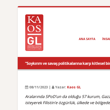
ANA SAYFA
INSA
“Soykırım ve savaş politikalarına karşı kitlesel 
08/11/2023 |
Yazar:
Kaos GL
Aralarında SPoD’un da olduğu 57 kurum, Gazze
isteyerek Filistin’e özgürlük, ülkede ve bölgede a