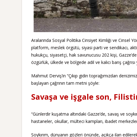
Aralarında Sosyal Politika Cinsiyet Kimliği ve Cinsel
platform, meslek örgütü, siyasi parti ve sendikacı, akti
hukukçu, siyasetçi, hak savunucusu 202 kişi, Gazze’de 
özgürlük, ülkede ve bölgede adil ve kalıcı barış çağrısı 
Mahmut Derviş’in “Çıkıp gidin toprağımızdan denizim
başlayan çağrının tam metni şöyle:
Savaşa ve işgale son, Filist
“Günlerdir kuşatma altındaki Gazze’de, savaş ve soykırım
hastaneler, okullar, mülteci kampları, ibadet merkezle
Soykırım, dünyanın gözleri önünde, açıkça ilan edilere