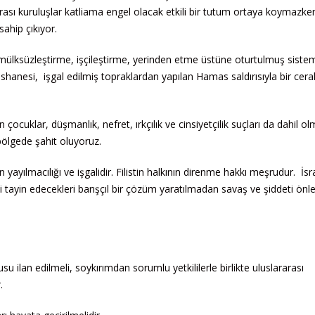
arası kuruluşlar katliama engel olacak etkili bir tutum ortaya koymazke
sahip çıkıyor.
ün, mülksüzleştirme, işçileştirme, yerinden etme üstüne oturtulmuş siste
shanesi, işgal edilmiş topraklardan yapılan Hamas saldırısıyla bir cera
 çocuklar, düşmanlık, nefret, ırkçılık ve cinsiyetçilik suçları da dahil o
bölgede şahit oluyoruz.
in yayılmacılığı ve işgalidir. Filistin halkının direnme hakkı meşrudur. İsra
rini tayin edecekleri barışçıl bir çözüm yaratılmadan savaş ve şiddeti ön
ilan edilmeli, soykırımdan sorumlu yetkililerle birlikte uluslararası
r.