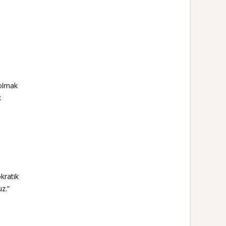
 olmak
k
kratik
uz.”