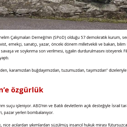
 Yönelim Çalışmaları Derneği’nin (SPoD) olduğu 57 demokratik kurum, se
vist, emekçi, sanatçı, yazar, önceki dönem milletvekili ve bakan, bilim 
savaşa ve soykırıma son verilmesi, işgalin durdurulmasını isteyerek Fili
yaptı.
izden, karamızdan buğdayımızdan, tuzumuzdan, taşımızdan” dizeleriyle
in’e özgürlük
 suçu işleniyor. ABD’nin ve Batılı devletlerin açık desteğiyle İsrail ta
ri, pazar yerleri bombalanıyor.
k, nice acılardan yıkımlardan süzülmüş insancıl hukuk mirası fütursuzc