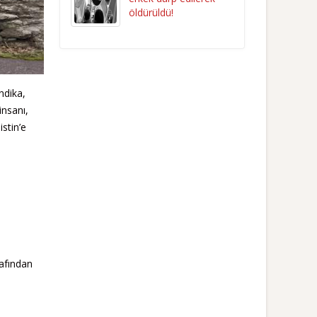
öldürüldü!
ndika,
insanı,
stin’e
rafından
a