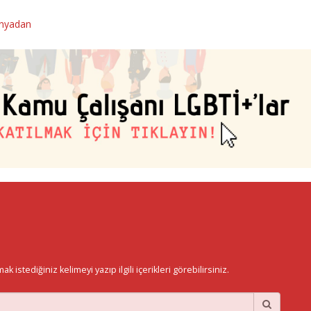
nyadan
istediğiniz kelimeyi yazıp ilgili içerikleri görebilirsiniz.