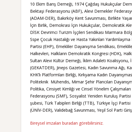
10 Ekim Barış Derneği, 1974 Çağdaş Hukukçular Derneğ
Bektaşi Federasyonu (ABF), Alevi Dernekler Federasyo
(ADAM-DER), Bakırköy Kent Savunması, Birlikte Yaşamak
İçin Birlik, Demokrasi İçin Hukukçular, Demokratik Ale
DİSK Devrimci Turizm İşçileri Sendikası Marmara Bölg
Sspe Çocuk Hastalığı ve Hasta Yakınları Yardımlaşma 
Partisi (EHP), Emekliler Dayanışma Sendikası, Emeklil
Halkevleri, Halkların Demokratik Kongresi (HDK), Halk
Sultan Alevi Kültür Derneği, İklim Adaleti Koalisyonu,
(GEKATDER), Jineps Gazetesi, Kadın Savunma Ağı, Kam
KHK’lı Platformları Birliği, Kırkyama Kadın Dayanışm
Politeknik Mühendis, Mimar Şehir Plancıları Dayanışma
Politika, Cinsiyet Kimliği ve Cinsel Yönelim Çalışmal
Federasyonu (SMF), Sosyalist Yeniden Kuruluş Partisi
şubesi, Türk Tabipleri Birliği (TTB), Türkiye İşçi Parti
(ÜNİV-DER), Validebağ Savunması, Yeşil Sol Parti Giriş
Bireysel imzaları buradan görebilirsiniz.