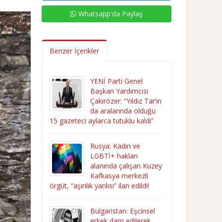
Whatsapp'da Paylaş
Benzer İçerikler
YENİ Parti Genel
Başkan Yardımcısı
Çakırözer: “Yıldız Tar’ın
da aralarında olduğu
15 gazeteci aylarca tutuklu kaldı”
Rusya: Kadın ve
LGBTİ+ hakları
alanında çalışan Kuzey
Kafkasya merkezli
örgüt, “aşırılık yanlısı” ilan edildi!
Bulgaristan: Eşcinsel
erkek darp edilerek