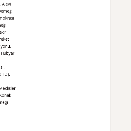
 Alevi
Derneği
emokrasi
neği,
akır
reket
syonu,
, Hubyar
si,
(ÖHD),
l
Meclisler
 Konak
rneği