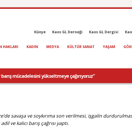
Künye
Kaos GL Derneği
Kaos GL Dergisi
Kao
N HAKLARI
KADIN
MEDYA
KÜLTÜR SANAT
YAŞAM
GÖK
bir barış mücadelesini yükseltmeye çağırıyoruz”
’de savaşa ve soykırıma son verilmesi, işgalin durdurulmas
dil ve kalıcı barış çağrısı yaptı.