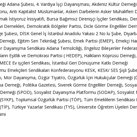
i Adana Şubesi, 4. Vardiya İşçi Dayanışması, Akdeniz Kültür Derneği,
nu, Anti Kapitalist Müslümanlar, Askeri Darbelerin Asker Muhalifleri 
 İstiyoruz İnisiyatifi, Bursa Bağımsız Direnişçi İşçiler Sendikası, D
vi Dernekleri, Demokratik Bölgeler Partisi, Dicle Görme Engelliler Der
e Şubesi, DİSK Genel İş İstanbul Anadolu Yakası 2 No lu Şube, Diyarb
Derneği, Eğitim Sen Tekirdağ Şubesi, Emek Partisi (EMEP), Emekçi Ha
er Dayanışma Sendikası Adana Temsilciliği, Engelsiz Bileşenler Federa
ların Eşitlik ve Demokrasi Partisi ( HEDEP), Halkların Köprüsü Derneği
 İMECE Ev işçileri Sendikası, İstanbul Geri Dönüşüme Katkı Derneği
u Emekçileri Sendikaları Konfederasyonu KESK, KESK/ SES Şişli Şube
ası, Mor Dayanışma, Özgür Tiyatro, Özgürlük İçin Hukukçular Derneği 
 Derneği, Politika Gazetesi, Siverek Görme Engelliler Derneği, Sosya
arı Derneği (SPOD), Sosyalist Dayanışma Platformu (SODAP), Sosyalist 
 (SYKP), Toplumsal Özgürlük Partisi (TÖP), Tüm Emeklilerin Sendikası
si (TİP), Türkiye Yazarlar Sendikası (TYS), Üniversite Öğretim Üyeleri De
imi