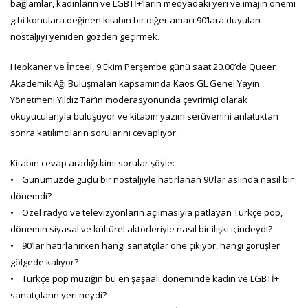
bağlamlar, kadınların ve LGBTİ+’ların medyadaki yeri ve imajin önemi
gibi konulara değinen kitabın bir diğer amacı 90’lara duyulan
nostaljiyi yeniden gözden geçirmek.
Hepkaner ve İnceel, 9 Ekim Perşembe günü saat 20.00’de Queer
Akademik Ağı Buluşmaları kapsamında Kaos GL Genel Yayın
Yönetmeni Yıldız Tar’ın moderasyonunda çevrimiçi olarak
okuyucularıyla buluşuyor ve kitabın yazım serüvenini anlattıktan
sonra katılımcıların sorularını cevaplıyor.
Kitabın cevap aradığı kimi sorular şöyle:
• Günümüzde güçlü bir nostaljiyle hatırlanan 90’lar aslında nasıl bir
dönemdi?
• Özel radyo ve televizyonların açılmasıyla patlayan Türkçe pop,
dönemin siyasal ve kültürel aktörleriyle nasıl bir ilişki içindeydi?
• 90’lar hatırlanırken hangi sanatçılar öne çıkıyor, hangi görüşler
gölgede kalıyor?
• Türkçe pop müziğin bu en şaşaalı döneminde kadın ve LGBTİ+
sanatçıların yeri neydi?