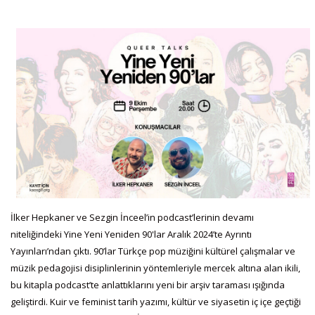
İlker Hepkaner ve Sezgin İnceel’in podcast’lerinin devamı
niteliğindeki Yine Yeni Yeniden 90'lar Aralık 2024’te Ayrıntı
Yayınları’ndan çıktı. 90’lar Türkçe pop müziğini kültürel çalışmalar ve
müzik pedagojisi disiplinlerinin yöntemleriyle mercek altına alan ikili,
bu kitapla podcast’te anlattıklarını yeni bir arşiv taraması ışığında
geliştirdi. Kuir ve feminist tarih yazımı, kültür ve siyasetin iç içe geçtiği