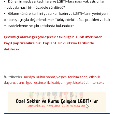
• Dönemin medyası kadınlara ve LGBTİ+’lara nasıl yaklaştı; onlar
medyayla nasıl bir mücadele sürdürdü?
• 90’ların kültürel tarihini yazarken kadın ve LGBTİ+’ların yerini yeni
bir bakış açısıyla değerlendirmek Türkiye’deki hafıza pratikleri ve hak
mücadelelerine ne gibi katkılarda bulunabilir?
Çevrimiçi olarak gerçekleşecek etkinliğe bu link üzerinden
kayıt yaptırabilirsiniz. Toplantı linki 9 Ekim tarihinde
iletilecek.
Etiketler:
medya
,
kültür sanat
,
yaşam
,
tarihimizden
,
etkinlik
duyuru
,
trans
,
lgbti
,
eşcinsellik
,
lezbiyen
,
gey
,
biseksüel
,
interseks