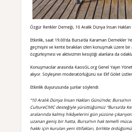
Özgür Renkler Derneği, 10 Aralık Dünya İnsan Hakları G
Etkinlik, saat 19.00’da Bursa’da Karaman Dernekler Yerl
geçmişini ve kente bırakılan izleri konuşmak üzere bi
özgürleşmesi ve aktivizmin kesiştiği alanlara da odakl
Konuşmacılar arasında KaosGL.org Genel Yayın Yönet
alıyor. Söyleşinin moderatörlüğünü ise Elif Gölet üstle
Etkinlik duyurusunda şunlar söylendi:
“10 Aralık Dünya İnsan Hakları Günü’nde; Bursa’nın
CultureCIVIC desteğiyle yürüttüğümüz “Bursa’da Kent
aralarında kalmış hikâyelerini gün yüzüne çıkarıyor
uzanan geniş bir hatta, Bursa’nın hak temelli mücad
hakkı için kurulan yeni ittifakları, birlikte ördüğü