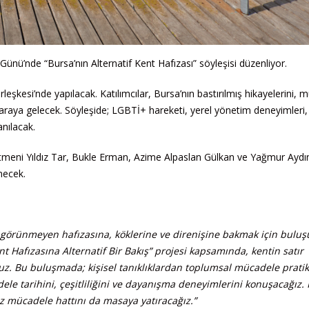
ünü’nde “Bursa’nın Alternatif Kent Hafızası” söyleşisi düzenliyor.
eşkesi’nde yapılacak. Katılımcılar, Bursa’nın bastırılmış hikayelerini, 
r araya gelecek. Söyleşide; LGBTİ+ hareketi, yerel yönetim deneyimleri
anılacak.
meni Yıldız Tar, Bukle Erman, Azime Alpaslan Gülkan ve Yağmur Aydı
necek.
 görünmeyen hafızasına, köklerine ve direnişine bakmak için buluş
 Hafızasına Alternatif Bir Bakış” projesi kapsamında, kentin satır
uz. Bu buluşmada; kişisel tanıklıklardan toplumsal mücadele pratik
ele tarihini, çeşitliliğini ve dayanışma deneyimlerini konuşacağız.
müz mücadele hattını da masaya yatıracağız.”