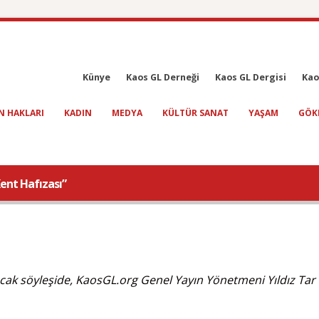
Künye
Kaos GL Derneği
Kaos GL Dergisi
Kao
N HAKLARI
KADIN
MEDYA
KÜLTÜR SANAT
YAŞAM
GÖK
Kent Hafızası”
cak söyleşide, KaosGL.org Genel Yayın Yönetmeni Yıldız Tar