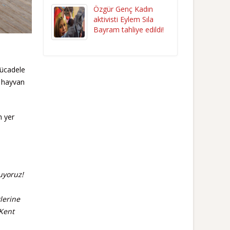
Özgür Genç Kadın
aktivisti Eylem Sıla
Bayram tahliye edildi!
mücadele
, hayvan
n yer
uyoruz!
lerine
 Kent