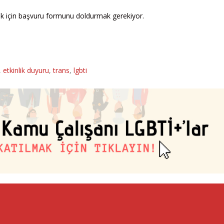
lmak için başvuru formunu doldurmak gerekiyor.
,
etkinlik duyuru
,
trans
,
lgbti