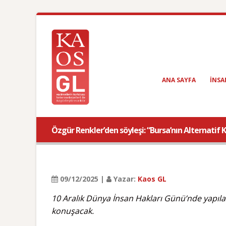
ANA SAYFA
INSA
Özgür Renkler’den söyleşi: “Bursa’nın Alternatif 
09/12/2025 |
Yazar:
Kaos GL
10 Aralık Dünya İnsan Hakları Günü’nde yapıla
konuşacak.