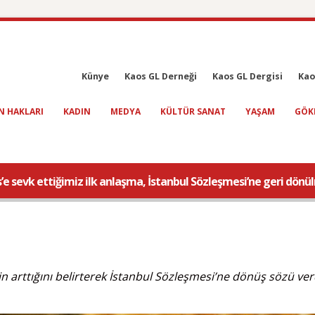
Künye
Kaos GL Derneği
Kaos GL Dergisi
Kao
N HAKLARI
KADIN
MEDYA
KÜLTÜR SANAT
YAŞAM
GÖK
’e sevk ettiğimiz ilk anlaşma, İstanbul Sözleşmesi’ne geri dön
in arttığını belirterek İstanbul Sözleşmesi’ne dönüş sözü ver