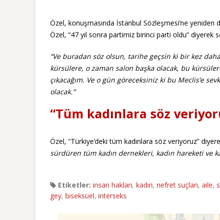
Özel, konuşmasında İstanbul Sözleşmesi’ne yeniden dö
Özel, “47 yıl sonra partimiz birinci parti oldu” diyerek 
“Ve buradan söz olsun, tarihe geçsin ki bir kez da
kürsülere, o zaman salon başka olacak, bu kürsülere
çıkacağım. Ve o gün göreceksiniz ki bu Meclis’e sev
olacak.”
“Tüm kadınlara söz veriyor
Özel, “Türkiye’deki tüm kadınlara söz veriyoruz” diyer
sürdüren tüm kadın dernekleri, kadın hareketi ve k
Etiketler:
insan hakları
,
kadın
,
nefret suçları
,
aile
,
s
gey
,
biseksüel
,
interseks