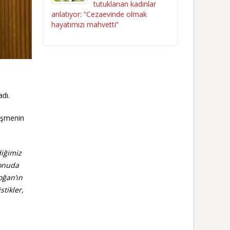
tutuklanan kadınlar
anlatıyor: “Cezaevinde olmak
hayatımızı mahvetti”
dı.
leşmenin
diğimiz
konuda
oğan’ın
tikler,