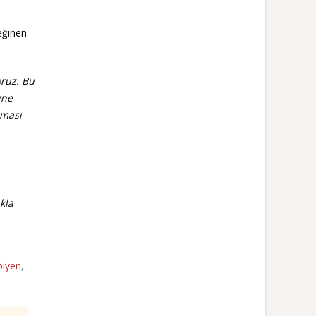
eğinen
oruz. Bu
ine
şması
ıkla
biyen
,