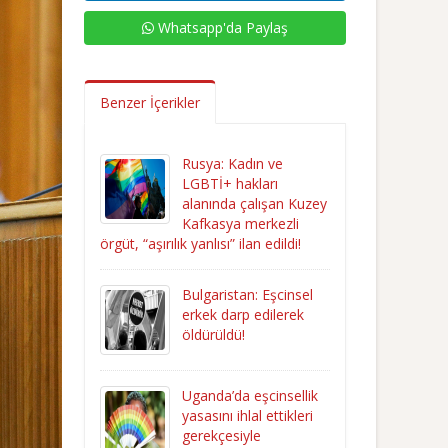
Whatsapp'da Paylaş
Benzer İçerikler
Rusya: Kadın ve
LGBTİ+ hakları
alanında çalışan Kuzey
Kafkasya merkezli
örgüt, “aşırılık yanlısı” ilan edildi!
Bulgaristan: Eşcinsel
erkek darp edilerek
öldürüldü!
Uganda’da eşcinsellik
yasasını ihlal ettikleri
gerekçesiyle