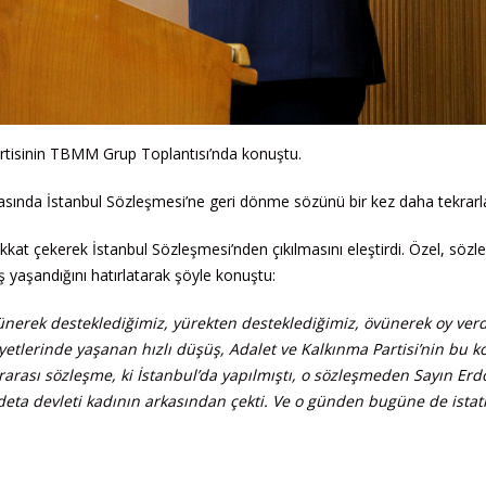
rtisinin TBMM Grup Toplantısı’nda konuştu.
asında İstanbul Sözleşmesi’ne geri dönme sözünü bir kez daha tekrarla
kkat çekerek İstanbul Sözleşmesi’nden çıkılmasını eleştirdi. Özel, söz
yaşandığını hatırlatarak şöyle konuştu:
vünerek desteklediğimiz, yürekten desteklediğimiz, övünerek oy ver
ayetlerinde yaşanan hızlı düşüş, Adalet ve Kalkınma Partisi’nin bu 
ararası sözleşme, ki İstanbul’da yapılmıştı, o sözleşmeden Sayın Erd
deta devleti kadının arkasından çekti. Ve o günden bugüne de istatis