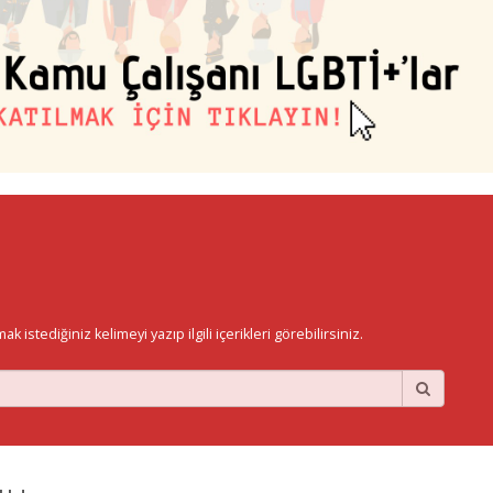
istediğiniz kelimeyi yazıp ilgili içerikleri görebilirsiniz.