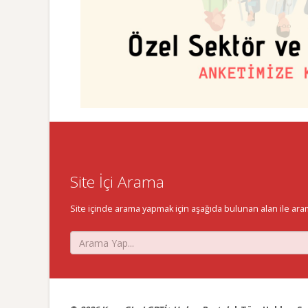
Site İçi Arama
Site içinde arama yapmak için aşağıda bulunan alan ile aramak 