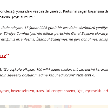
nüleceği yönündeki vaadini de yineledi. Partisinin seçim başarısına d
sözlerini şöyle sürdürdü:
ha ifade edeyim. 17 Şubat 2026 günü bir kez daha sözümüzü yeniliy
, Türkiye Cumhuriyeti’nin iktidar partisinin Genel Başkanı olarak y
k ettiğimiz ilk anlaşma, İstanbul Sözleşmesi’ne geri dönülmesi anla
uz”
ek
“Bu coşkulu alkışları 100 yıllık kadın hakları mücadelesini kararlıl
adın siyasetçi dostlarım adına kabul ediyorum”
ifadelerini ku
iyaset
,
heteroseksizm
,
trans
,
ikili cinsiyet sistemi
,
lgbti
,
eşcinsellik
,
lez