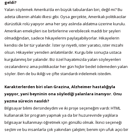
geldi?
Yalan söylemek Amerika’da en büyük tabulardan biri, değil mi? Bu
adeta ülkenin ahlaki ilkesi gibi. Oysa gerçekte, Amerikalı politikacılar
dürüstlük rolü yapıyor ama her şey aslında aldatma üzerine kurulu.
Amerikan emekçileri ise birbirlerine verebilecek maddi bir şeyleri
olmadığından, sadece hikayelerini paylaşabiliyorlar. Hikayelerin
kendisi de bir tür yalandır. İster iyi niyetli, ister yaratıcı, ister mizahi
olsun. Hikayeler yeniden anlatımlardır. Kurgu bile sonuçta ustaca
kurgulanmış bir yalandır. Biz özel hayatımızda yalan söyleyenleri
cezalandırırız ama politikacılar her gün hiçbir bedel ödemeden yalan
söyler. Ben de bu ikiliği ve çifte standardı irdelemek istedim.
Karakterlerden biri olan Grazina, Alzheimer hastalığıyla
yaşıyor, yani beyninin ona söylediği yalanlara inanıyor. Onu
yazma sürecin nasıldı?
Bilgisayar bilimi dersindeydim ve iki proje seçeneğim vardı: HTML
kullanarak bir program yapmak ya da bir huzurevinde yaşlılara
bilgisayar kullanmayı öğretmek için gönüllü olmak. İkinci seçeneği
seçtim ve bu insanlarla çok yakından çalıştım; benim için ufuk açıcı bir