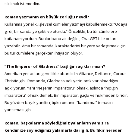
sıkılmak istemedim.
Roman yazmanın en büyük zorluğu neydi?
Kullanıma yönelik, işlevsel cümleler yazmayı kabullenmekti: “Odaya
girdi, bir sandalye çekti ve oturdu.” Öncelikle, bu tür cümlelere
katlanamıyordum. Bunlar bana ait değildi; ChatGPT bile onları
yazabilir. Ama bir romanda, karakterlerini bir yere yerleştirmek için
bu tür cümlelere gerçekten ihtiyacın oluyor.
“The Emperor of Gladness” başlığını açıklar mısın?
Amerikan yer adları genellikle abartılıdır: Alliance, Defiance, Corpus
Christie gibi. Romanda, Gladness adlı yerin artık var olmadığını
açıklıyorum. Yani “Neşenin İmparatoru” olmak, aslında “hiçliğin
imparatoru” olmak demek. Bir imparator, güçlü ve hükmeden biridir.
Bu yüzden başlık yanıltıcı, tıpkı romanın “kandırma” temasını
yansıtması gibi.
Roman, başkalarına söylediğimiz yalanların yanı sıra
kendimize söylediğimiz yalanlarla da ilgili. Bu fikir nereden