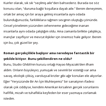
Kuirler olarak, sık sık “seçilmiş aile”den bahsederiz. Burada ise söz
konusu olan, “duruma bağlı/ koşullara dayalı aile.” Benim deneyimim,
ortak bir amaç için bir araya gelmiş insanlarla aynı odada
bulunduğunuzda, farklılıklara rağmen sevginin oluştuğu yönünde.
Cinsel yönelimim yüzünden cehenneme gideceğime inanan
insanlarla aynı odada çalıştığım oldu. Ama zamanla birlikte çalıştıkça,
inançlar zayıflıyor ve mevcut ilişkiler için önemsiz hale geliyor. Benim
için bu, çok güzel bir şey.
Roman gerçekçilikle başlıyor ama neredeyse fantastik bir
şekilde bitiyor. Bunu şekillendiren ne oldu?
Bunu, Studio Ghibli’nin kurucu ortağı Hayao Miyazaki’den ilham
aldım. Onların büyüleyici, yumuşak ve sevimli bir estetiği var ama
savaş, ekolojik çöküş, varoluşsal krizler gibi ağır konuları ele alıyorlar.
Eğer “Yeryüzünde Bir An İçin Muhteşemiz” bir sanatçının ifadesi
olarak çok ciddiyse, kendimi Amerikan kırsalının gerçek sorunlarını
hafiflik, mizah ve tuhaflıkla keşfeden bir eser yazmaya zorlamak
istedim.