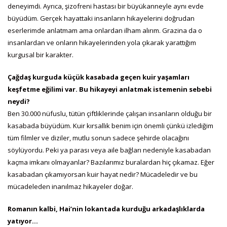
deneyimdi. Ayrıca, şizofreni hastası bir büyükanneyle aynı evde
büyüdüm. Gerçek hayattaki insanların hikayelerini doğrudan
eserlerimde anlatmam ama onlardan ilham alırım. Grazina da o
insanlardan ve onların hikayelerinden yola çıkarak yarattığım
kurgusal bir karakter.
Çağdaş kurguda küçük kasabada geçen kuir yaşamları
keşfetme eğilimi var. Bu hikayeyi anlatmak istemenin sebebi
neydi?
Ben 30.000 nüfuslu, tütün çiftliklerinde çalışan insanların olduğu bir
kasabada büyüdüm. Kuir kırsallık benim için önemli çünkü izlediğim
tüm filmler ve diziler, mutlu sonun sadece şehirde olacağını
söylüyordu. Peki ya parası veya aile bağları nedeniyle kasabadan
kaçma imkanı olmayanlar? Bazılarımız buralardan hiç çıkamaz. Eğer
kasabadan çıkamıyorsan kuir hayat nedir? Mücadeledir ve bu
mücadeleden inanılmaz hikayeler doğar.
Romanın kalbi, Hai’nin lokantada kurduğu arkadaşlıklarda
yatıyor…