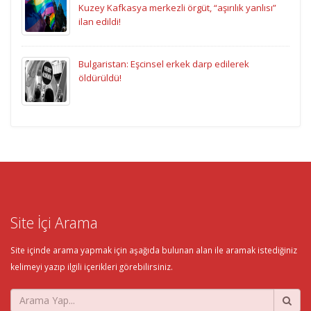
Kuzey Kafkasya merkezli örgüt, “aşırılık yanlısı”
ilan edildi!
Bulgaristan: Eşcinsel erkek darp edilerek
öldürüldü!
Site İçi Arama
Site içinde arama yapmak için aşağıda bulunan alan ile aramak istediğiniz
kelimeyi yazıp ilgili içerikleri görebilirsiniz.