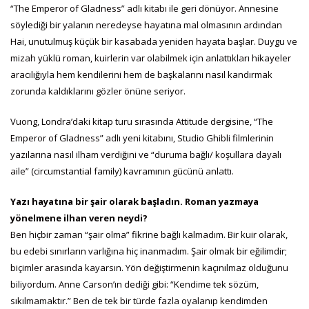
“The Emperor of Gladness” adlı kitabı ile geri dönüyor. Annesine
söylediği bir yalanın neredeyse hayatına mal olmasının ardından
Hai, unutulmuş küçük bir kasabada yeniden hayata başlar. Duygu ve
mizah yüklü roman, kuirlerin var olabilmek için anlattıkları hikayeler
aracılığıyla hem kendilerini hem de başkalarını nasıl kandırmak
zorunda kaldıklarını gözler önüne seriyor.
Vuong, Londra’daki kitap turu sırasında Attitude dergisine, “The
Emperor of Gladness” adlı yeni kitabını, Studio Ghibli filmlerinin
yazılarına nasıl ilham verdiğini ve “duruma bağlı/ koşullara dayalı
aile” (circumstantial family) kavramının gücünü anlattı.
Yazı hayatına bir şair olarak başladın. Roman yazmaya
yönelmene ilhan veren neydi?
Ben hiçbir zaman “şair olma” fikrine bağlı kalmadım. Bir kuir olarak,
bu edebi sınırların varlığına hiç inanmadım. Şair olmak bir eğilimdir;
biçimler arasında kayarsın. Yön değiştirmenin kaçınılmaz olduğunu
biliyordum. Anne Carson’ın dediği gibi: “Kendime tek sözüm,
sıkılmamaktır.” Ben de tek bir türde fazla oyalanıp kendimden