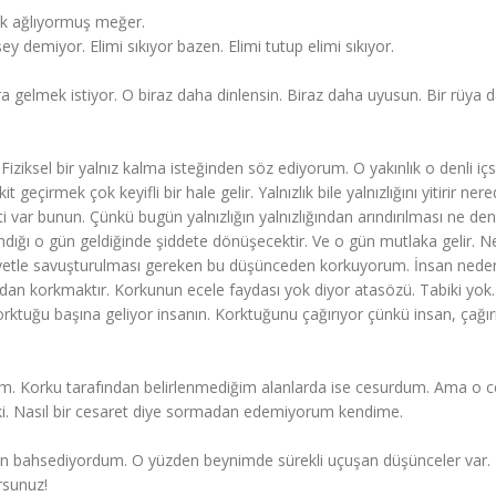
çok ağlıyormuş meğer.
 demiyor. Elimi sıkıyor bazen. Elimi tutup elimi sıkıyor.
gelmek istiyor. O biraz daha dinlensin. Biraz daha uyusun. Bir rüya 
Fiziksel bir yalnız kalma isteğinden söz ediyorum. O yakınlık o denli içs
geçirmek çok keyifli bir hale gelir. Yalnızlık bile yalnızlığını yitirir ner
deti var bunun. Çünkü bugün yalnızlığın yalnızlığından arındırılması ne den
azandığı o gün geldiğinde şiddete dönüşecektir. Ve o gün mutlaka gelir. 
iyetle savuşturulması gereken bu düşünceden korkuyorum. İnsan nede
n korkmaktır. Korkunun ecele faydası yok diyor atasözü. Tabiki yok
orktuğu başına geliyor insanın. Korktuğunu çağırıyor çünkü insan, çağır
um. Korku tarafından belirlenmediğim alanlarda ise cesurdum. Ama o c
ki. Nasıl bir cesaret diye sormadan edemiyorum kendime.
den bahsediyordum. O yüzden beynimde sürekli uçuşan düşünceler var. 
rsunuz!