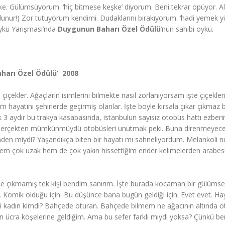
ke. Gülümsüyorum. ‘hiç bitmese keşke’ diyorum. Beni tekrar öpüyor. A
lunur!) Zor tutuyorum kendimi. Dudaklarını bırakıyorum. ‘hadi yemek yi
 Öykü Yarışması’nda
Duygunun Baharı Özel Ödülü
’nün sahibi öykü.
arı Özel Ödülü’  2008
 çiçekler. Ağaçların isimlerini bilmekte nasıl zorlanıyorsam işte çiçekler
 hayatını şehirlerde geçirmiş olanlar. İşte böyle kırsala çıkar çıkmaz 
ık 3 aydır bu trakya kasabasında, istanbulun sayısız otobüs hattı ezbe
m. Gerçekten mümkünmüydü otobüsleri unutmak peki. Buna direnmeyec
rinden miydi? Yaşandıkça biten bir hayatı mı sahneliyordum. Melankoli 
 hem çok uzak hem de çok yakın hissettiğim ender kelimelerden arabes
ip de çıkmamış tek kişi bendim sanırım. İşte burada kocaman bir gülüm
l. Komik olduğu için. Bu düşünce bana bugün geldiği için. Evet evet. H
deki kadın kimdi? Bahçede oturan. Bahçede bilmem ne ağacının altında o
ın ücra köşelerine geldiğim. Ama bu sefer farklı mıydı yoksa? Çünkü b