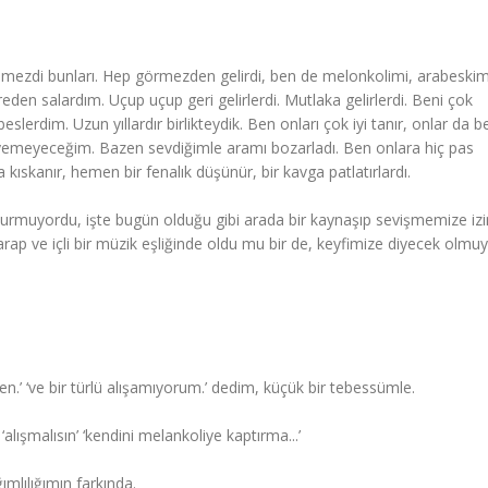
mezdi bunları. Hep görmezden gelirdi, ben de melonkolimi, arabeskim
en salardım. Uçup uçup geri gelirlerdi. Mutlaka gelirlerdi. Beni çok
slerdim. Uzun yıllardır birlikteydik. Ben onları çok iyi tanır, onlar da be
yleyemeyeceğim. Bazen sevdiğimle aramı bozarladı. Ben onlara hiç pas
skanır, hemen bir fenalık düşünür, bir kavga patlatırlardı.
turmuyordu, işte bugün olduğu gibi arada bir kaynaşıp sevişmemize izi
şarap ve içli bir müzik eşliğinde oldu mu bir de, keyfimize diyecek olmu
en.’ ‘ve bir türlü alışamıyorum.’ dedim, küçük bir tebessümle.
 ‘alışmalısın’ ‘kendini melankoliye kaptırma...’
ımlılığımın farkında.