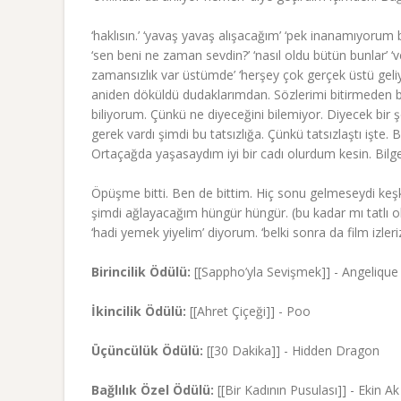
‘haklısın.’ ‘yavaş yavaş alışacağım’ ‘pek inanamıyorum
‘sen beni ne zaman sevdin?’ ‘nasıl oldu bütün bunlar’ ‘v
zamansızlık var üstümde’ ‘herşey çok gerçek üstü geliyor
aniden döküldü dudaklarımdan. Sözlerimi bitirmeden ben
biliyorum. Çünkü ne diyeceğini bilemiyor. Diyecek bi
gerek vardı şimdi bu tatsızlığa. Çünkü tatsızlaştı işt
Ortaçağda yaşasaydım iyi bir cadı olurdum kesin. Bilge
Öpüşme bitti. Ben de bittim. Hiç sonu gelmeseydi keş
şimdi ağlayacağım hüngür hüngür. (bu kadar mı tatlı o
‘hadi yemek yiyelim’ diyorum. ‘belki sonra da film izleriz
Birincilik Ödülü:
[[Sappho’yla Sevişmek]] - Angelique
İkincilik Ödülü:
[[Ahret Çiçeği]] - Poo
Üçüncülük Ödülü:
[[30 Dakika]] - Hidden Dragon
Bağlılık Özel Ödülü:
[[Bir Kadının Pusulası]] - Ekin Ak