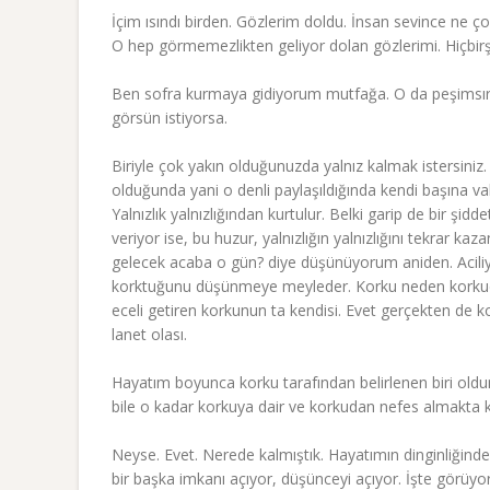
İçim ısındı birden. Gözlerim doldu. İnsan sevince ne 
O hep görmemezlikten geliyor dolan gözlerimi. Hiçbirşey
Ben sofra kurmaya gidiyorum mutfağa. O da peşimsıra 
görsün istiyorsa.
Biriyle çok yakın olduğunuzda yalnız kalmak istersiniz. 
olduğunda yani o denli paylaşıldığında kendi başına vakit 
Yalnızlık yalnızlığından kurtulur. Belki garip de bir şid
veriyor ise, bu huzur, yalnızlığın yalnızlığını tekrar k
gelecek acaba o gün? diye düşünüyorum aniden. Acil
korktuğunu düşünmeye meyleder. Korku neden korkuda
eceli getiren korkunun ta kendisi. Evet gerçekten de k
lanet olası.
Hayatım boyunca korku tarafından belirlenen biri old
bile o kadar korkuya dair ve korkudan nefes almakta 
Neyse. Evet. Nerede kalmıştık. Hayatımın dinginliğin
bir başka imkanı açıyor, düşünceyi açıyor. İşte görüyo