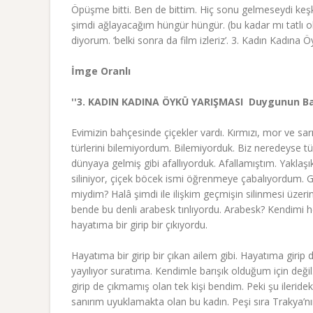
Öpüşme bitti. Ben de bittim. Hiç sonu gelmeseydi keş
şimdi ağlayacağım hüngür hüngür. (bu kadar mı tatlı o
diyorum. ‘belki sonra da film izleriz’. 3. Kadın Kadına
İmge Oranlı
''3. KADIN KADINA ÖYKÜ YARIŞMASI  Duygunun Bah
Evimizin bahçesinde çiçekler vardı. Kırmızı, mor ve sarı
türlerini bilemiyordum. Bilemiyorduk. Biz neredeyse tüm
dünyaya gelmiş gibi afallıyorduk. Afallamıştım. Yaklaş
siliniyor, çiçek böcek ismi öğrenmeye çabalıyordu
miydim? Halâ şimdi ile ilişkim geçmişin silinmesi üze
bende bu denli arabesk tınlıyordu. Arabesk? Kendimi
hayatıma bir girip bir çıkıyordu.
Hayatıma bir girip bir çıkan ailem gibi. Hayatıma gir
yayılıyor suratıma. Kendimle barışık olduğum için deği
girip de çıkmamış olan tek kişi bendim. Peki şu ileri
sanırım uyuklamakta olan bu kadın. Peşi sıra Trakya’n