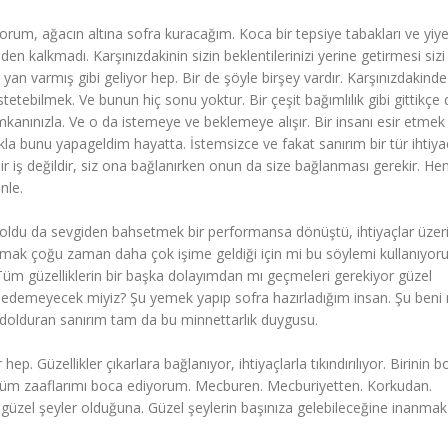
um, ağacın altına sofra kuracağım. Koca bir tepsiye tabakları ve yiye
den kalkmadı. Karşınızdakinin sizin beklentilerinizi yerine getirmesi siz
 yan varmış gibi geliyor hep. Bir de şöyle birşey vardır. Karşınızdakinde
etebilmek. Ve bunun hiç sonu yoktur. Bir çeşit bağımlılık gibi gittikçe
mkanınızla. Ve o da istemeye ve beklemeye alışır. Bir insanı esir etmek
ukla bunu yapageldim hayatta. İstemsizce ve fakat sanırım bir tür ihtiya
ir iş değildir, siz ona bağlanırken onun da size bağlanması gerekir. H
nle.
ıl oldu da sevgiden bahsetmek bir performansa dönüştü, ihtiyaçlar üze
şmak çoğu zaman daha çok işime geldiği için mi bu söylemi kullanıyor
m güzelliklerin bir başka dolayımdan mı geçmeleri gerekiyor güzel
sedemeyecek miyiz? Şu yemek yapıp sofra hazırladığım insan. Şu beni
i dolduran sanırım tam da bu minnettarlık duygusu.
p. Güzellikler çıkarlara bağlanıyor, ihtiyaçlarla tıkındırılıyor. Birinin 
 tüm zaaflarımı boca ediyorum. Mecburen. Mecburiyetten. Korkudan.
üzel şeyler olduğuna. Güzel şeylerin başınıza gelebileceğine inanmak