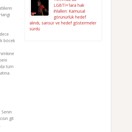
LGBTİ+'lara hak
lilerin
ihlalleri: Kamusal
 Hangi
görünürlük hedef
alındı, sansür ve hedef göstermeler
sürdü
adece
ek böcek
enimkine
beni
ımda tüm
atına.
. Senin
ısın git
.