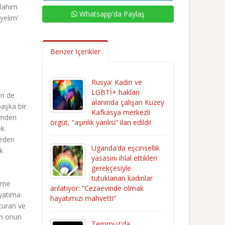
llahım
Whatsapp'da Paylaş
yelim’
Benzer İçerikler
Rusya: Kadın ve
LGBTİ+ hakları
in de
alanında çalışan Kuzey
başka bir
Kafkasya merkezli
rimden
örgüt, “aşırılık yanlısı” ilan edildi!
ek
neden
Uganda’da eşcinsellik
k
yasasını ihlal ettikleri
gerekçesiyle
tutuklanan kadınlar
seme
anlatıyor: “Cezaevinde olmak
ayatıma
hayatımızı mahvetti”
turan ve
en onun
Temmuz'da