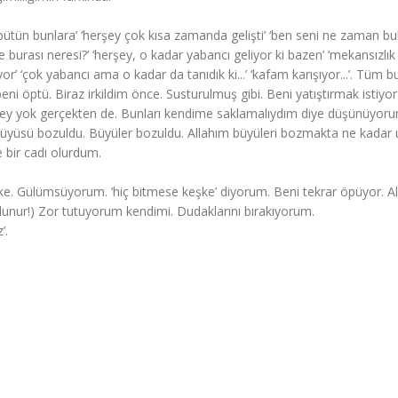
 bütün bunlara’ ‘herşey çok kısa zamanda gelişti’ ‘ben seni ne zaman b
e burası neresi?’ ‘herşey, o kadar yabancı geliyor ki bazen’ ‘mekansızlık
’ ‘çok yabancı ama o kadar da tanıdık ki...’ ‘kafam karışıyor...’. Tüm b
i öptü. Biraz irkildim önce. Susturulmuş gibi. Beni yatıştırmak istiyor
r şey yok gerçekten de. Bunları kendime saklamalıydım diye düşünüyor
e. Büyüsü bozuldu. Büyüler bozuldu. Allahım büyüleri bozmakta ne kadar
 bir cadı olurdum.
ke. Gülümsüyorum. ‘hiç bitmese keşke’ diyorum. Beni tekrar öpüyor. A
lunur!) Zor tutuyorum kendimi. Dudaklarını bırakıyorum.
’.