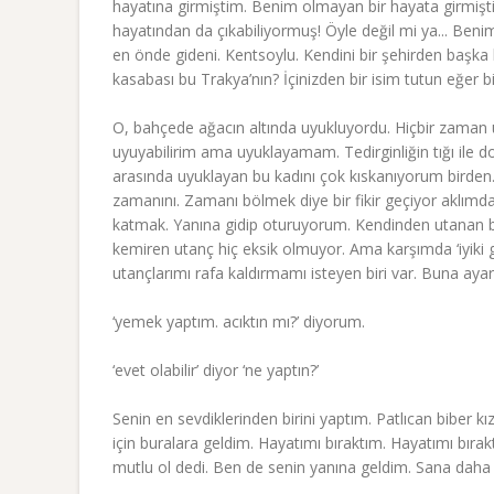
hayatına girmiştim. Benim olmayan bir hayata girmişt
hayatından da çıkabiliyormuş! Öyle değil mi ya... Benim 
en önde gideni. Kentsoylu. Kendini bir şehirden başka
kasabası bu Trakya’nın? İçinizden bir isim tutun eğer 
O, bahçede ağacın altında uyukluyordu. Hiçbir zaman
uyuyabilirim ama uyuklayamam. Tedirginliğin tığı ile
arasında uyuklayan bu kadını çok kıskanıyorum birden.
zamanını. Zamanı bölmek diye bir fikir geçiyor aklı
katmak. Yanına gidip oturuyorum. Kendinden utanan 
kemiren utanç hiç eksik olmuyor. Ama karşımda ‘iyiki g
utançlarımı rafa kaldırmamı isteyen biri var. Buna ay
‘yemek yaptım. acıktın mı?’ diyorum.
‘evet olabilir’ diyor ‘ne yaptın?’
Senin en sevdiklerinden birini yaptım. Patlıcan biber k
için buralara geldim. Hayatımı bıraktım. Hayatımı bırakt
mutlu ol dedi. Ben de senin yanına geldim. Sana daha n