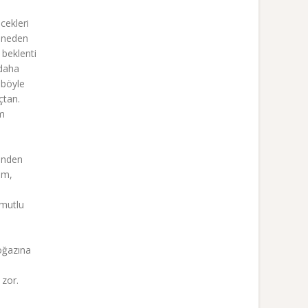
cekleri
i neden
 beklenti
 daha
 böyle
çtan.
em
rinden
um,
 mutlu
boğazına
 zor.