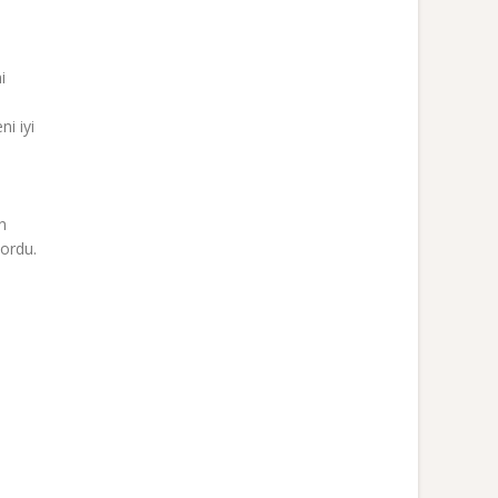
i
ni iyi
n
yordu.