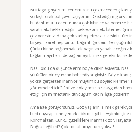
Mutfağa giriyorum. Yer örtüsünü çekmeceden çıkartıyor
yerleştirerek bahçeye taşıyorum. O istediğim gibi yerin
bu denli mutlu eder. Bunda çok kibirlice ve bencilce bir
yaratmak. Beklemediğini bekletebilmek. İstemediğini ist
çok verirsiniz, daha çok sarhoş etmek istersiniz tüm i
birşey. Esaret hep bir tür bağımlılığa dair. Ben çoğunl
Çünkü birine bağlanmak tek başınıza yapabileceğiniz b
bağlanmayı hem de bağlamayı bilmek gerekir bu nede
Nasıl oldu da düşüncelerim böyle çirkinleşiverdi. Nas
yütürülen bir oyundan bahsediyor gibiyiz. Böyle konu
yoksa gerçekten inanıyor muyum bu söylediklerime? Tü
görünmeleri için? Saf ve dolayımsız bir duygudan bah
ettiği için minnettarlık duyduğum kadın. İşte gözlerim
Ama işte görüyorsunuz. Göz yaşlarını silmek gerekiyor he
huni dayayıp içine yemek dökmek gibi sevgimin içine
Korkmaktan. Çünkü güzelliklere inanmak zor. Hayatta g
Doğru değil mi? Çok mu abartıyorum yoksa?