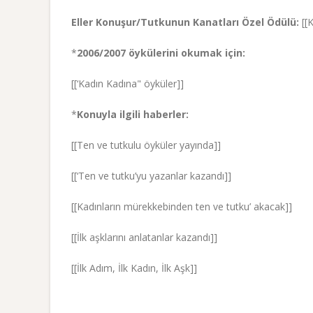
Eller Konuşur/Tutkunun Kanatları Özel Ödülü:
[[K
*
2006/2007 öykülerini okumak için:
[[‘Kadın Kadına" öyküler]]
*
Konuyla ilgili haberler:
[[Ten ve tutkulu öyküler yayında]]
[[‘Ten ve tutku’yu yazanlar kazandı]]
[[Kadınların mürekkebinden ten ve tutku’ akacak]]
[[İlk aşklarını anlatanlar kazandı]]
[[İlk Adım, İlk Kadın, İlk Aşk]]