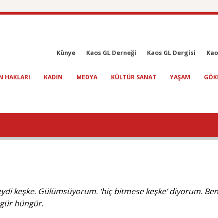
Künye
Kaos GL Derneği
Kaos GL Dergisi
Kao
N HAKLARI
KADIN
MEDYA
KÜLTÜR SANAT
YAŞAM
GÖK
eydi keşke. Gülümsüyorum. ‘hiç bitmese keşke’ diyorum. Ben
ngür hüngür.