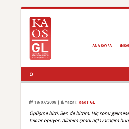
ANA SAYFA
INSA
O
18/07/2008 |
Yazar:
Kaos GL
Öpüşme bitti. Ben de bittim. Hiç sonu gelmes
tekrar öpüyor. Allahım şimdi ağlayacağım hü