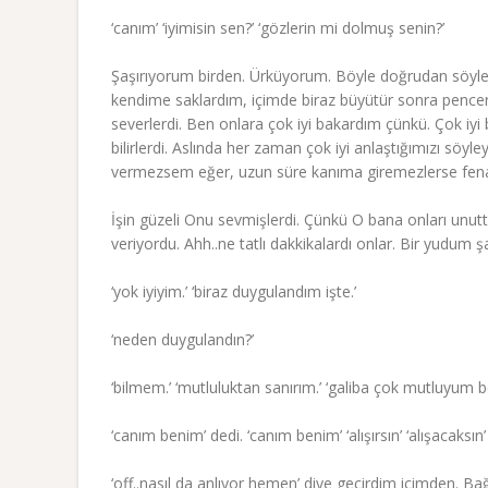
‘canım’ ‘iyimisin sen?’ ‘gözlerin mi dolmuş senin?’
Şaşırıyorum birden. Ürküyorum. Böyle doğrudan söyle
kendime saklardım, içimde biraz büyütür sonra pencered
severlerdi. Ben onlara çok iyi bakardım çünkü. Çok iyi be
bilirlerdi. Aslında her zaman çok iyi anlaştığımızı sö
vermezsem eğer, uzun süre kanıma giremezlerse fena kı
İşin güzeli Onu sevmişlerdi. Çünkü O bana onları unut
veriyordu. Ahh..ne tatlı dakkikalardı onlar. Bir yudum 
‘yok iyiyim.’ ‘biraz duygulandım işte.’
‘neden duygulandın?’
‘bilmem.’ ‘mutluluktan sanırım.’ ‘galiba çok mutluyum b
‘canım benim’ dedi. ‘canım benim’ ‘alışırsın’ ‘alışacaksın’
‘off..nasıl da anlıyor hemen’ diye geçirdim içimden. Bağ