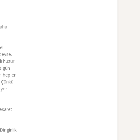
daha
el
edeyse.
li huzur
Ne gün
n hep en
. Çünkü
ıyor
esaret
Dinginlik