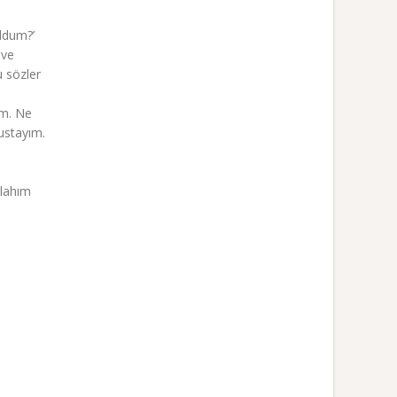
uldum?’
 ve
u sözler
um. Ne
 ustayım.
llahım