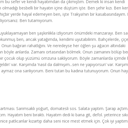
im bu sefer ve kendi hayatımdan da çıkmıştım. Demek ki insan kendi
olmadığı besbelli bir hayatın içine düştüm işte. Ben şehir kızı. Ben kent
 hiçbir yerde hayal edemeyen ben, işte Trakya’nın bir kasabasındayım.
biliyorsanız. Ben tutamıyorum.
 uyuklayamayan ben şaşkınlıkla izliyorum önümdeki manzarayı. Ben s
 dokunmuş ben, ancak yatağımda, kendimi uyutabilirim. Bahçelerde, çiç
 Onun bağıran rahatlığını. Ve neredeyse her öğlen şu ağacın altındaki
mdan böyle anlarda. Zamanı ortasından bölmek. Onun zamanını bölüp b
bir çocuk olup yüzümü omzuna saklıyorum. Böyle zamanlarda içimde 
eldin’ var. Karşımda ‘nasıl da dalmışım...sen ne yapıyorsun’ var. Karş
ar aymaz ona sarılıyorum. Beni tutan bu kadına tutunuyorum. Onun hay
ızartması. Sarımsaklı yoğurt, domatesli sos. Salata yaptım. Şarap açtım
ım. Hayatım beni bıraktı. Hayatım dedi ki bana git, defol. yeterince sıkıc
ice patlıcanlar kızartıp daha seni nice mest etmek için. Çok iyi yaptım