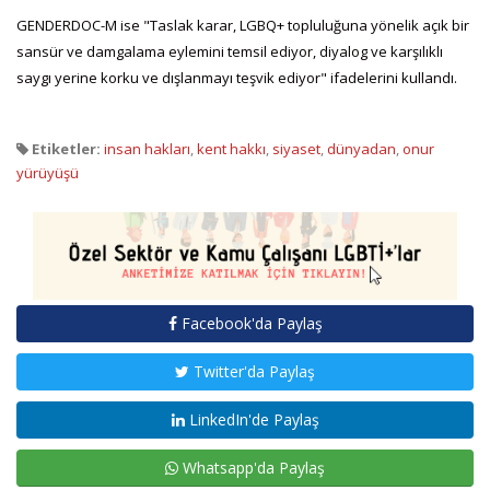
GENDERDOC-M ise "Taslak karar, LGBQ+ topluluğuna yönelik açık bir
sansür ve damgalama eylemini temsil ediyor, diyalog ve karşılıklı
saygı yerine korku ve dışlanmayı teşvik ediyor" ifadelerini kullandı.
Etiketler:
insan hakları
,
kent hakkı
,
siyaset
,
dünyadan
,
onur
yürüyüşü
Facebook'da Paylaş
Twitter'da Paylaş
LinkedIn'de Paylaş
Whatsapp'da Paylaş