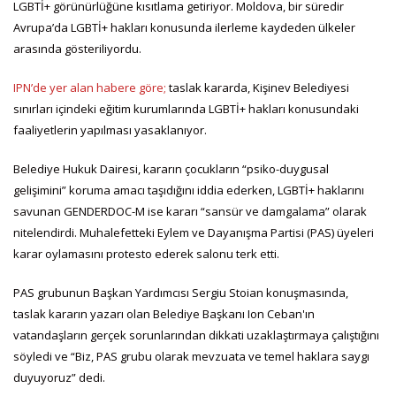
LGBTİ+ görünürlüğüne kısıtlama getiriyor. Moldova, bir süredir
Avrupa’da LGBTİ+ hakları konusunda ilerleme kaydeden ülkeler
arasında gösteriliyordu.
IPN’de yer alan habere göre;
taslak kararda, Kişinev Belediyesi
sınırları içindeki eğitim kurumlarında LGBTİ+ hakları konusundaki
faaliyetlerin yapılması yasaklanıyor.
Belediye Hukuk Dairesi, kararın çocukların “psiko-duygusal
gelişimini” koruma amacı taşıdığını iddia ederken, LGBTİ+ haklarını
savunan GENDERDOC-M ise kararı “sansür ve damgalama” olarak
nitelendirdi. Muhalefetteki Eylem ve Dayanışma Partisi (PAS) üyeleri
karar oylamasını protesto ederek salonu terk etti.
PAS grubunun Başkan Yardımcısı Sergiu Stoian konuşmasında,
taslak kararın yazarı olan Belediye Başkanı Ion Ceban'ın
vatandaşların gerçek sorunlarından dikkati uzaklaştırmaya çalıştığını
söyledi ve “Biz, PAS grubu olarak mevzuata ve temel haklara saygı
duyuyoruz” dedi.