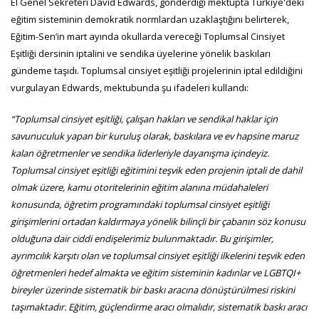
EI Genel Sekreteri David Edwards, gönderdiği mektupta Türkiye'deki
eğitim sisteminin demokratik normlardan uzaklaştığını belirterek,
Eğitim-Sen’in mart ayında okullarda vereceği Toplumsal Cinsiyet
Eşitliği dersinin iptalini ve sendika üyelerine yönelik baskıları
gündeme taşıdı. Toplumsal cinsiyet eşitliği projelerinin iptal edildiğini
vurgulayan Edwards, mektubunda şu ifadeleri kullandı:
“Toplumsal cinsiyet eşitliği, çalışan hakları ve sendikal haklar için
savunuculuk yapan bir kuruluş olarak, baskılara ve ev hapsine maruz
kalan öğretmenler ve sendika liderleriyle dayanışma içindeyiz.
Toplumsal cinsiyet eşitliği eğitimini teşvik eden projenin iptali de dahil
olmak üzere, kamu otoritelerinin eğitim alanına müdahaleleri
konusunda, öğretim programındaki toplumsal cinsiyet eşitliği
girişimlerini ortadan kaldırmaya yönelik bilinçli bir çabanın söz konusu
olduğuna dair ciddi endişelerimiz bulunmaktadır. Bu girişimler,
ayrımcılık karşıtı olan ve toplumsal cinsiyet eşitliği ilkelerini teşvik eden
öğretmenleri hedef almakta ve eğitim sisteminin kadınlar ve LGBTQI+
bireyler üzerinde sistematik bir baskı aracına dönüştürülmesi riskini
taşımaktadır. Eğitim, güçlendirme aracı olmalıdır, sistematik baskı aracı