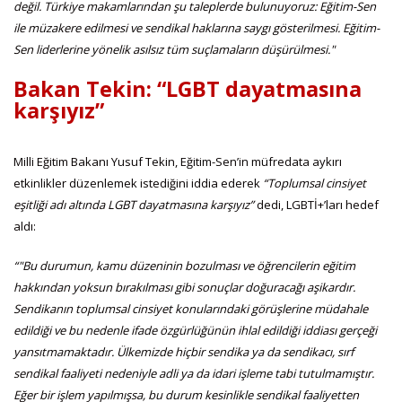
değil. Türkiye makamlarından şu taleplerde bulunuyoruz: Eğitim-Sen
ile müzakere edilmesi ve sendikal haklarına saygı gösterilmesi. Eğitim-
Sen liderlerine yönelik asılsız tüm suçlamaların düşürülmesi."
Bakan Tekin: “LGBT dayatmasına
karşıyız”
Milli Eğitim Bakanı Yusuf Tekin, Eğitim-Sen’in müfredata aykırı
etkinlikler düzenlemek istediğini iddia ederek
“Toplumsal cinsiyet
eşitliği adı altında LGBT dayatmasına karşıyız”
dedi, LGBTİ+’ları hedef
aldı:
“"Bu durumun, kamu düzeninin bozulması ve öğrencilerin eğitim
hakkından yoksun bırakılması gibi sonuçlar doğuracağı aşikardır.
Sendikanın toplumsal cinsiyet konularındaki görüşlerine müdahale
edildiği ve bu nedenle ifade özgürlüğünün ihlal edildiği iddiası gerçeği
yansıtmamaktadır. Ülkemizde hiçbir sendika ya da sendikacı, sırf
sendikal faaliyeti nedeniyle adli ya da idari işleme tabi tutulmamıştır.
Eğer bir işlem yapılmışsa, bu durum kesinlikle sendikal faaliyetten