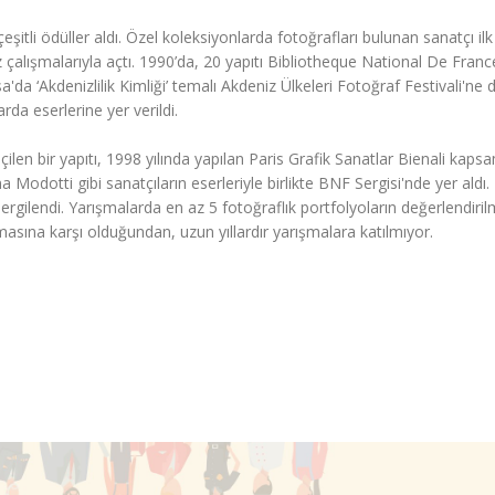
 çeşitli ödüller aldı. Özel koleksiyonlarda fotoğrafları bulunan sanatçı ilk 
z çalışmalarıyla açtı. 1990’da, 20 yapıtı Bibliotheque National De Franc
da ‘Akdenizlilik Kimliği’ temalı Akdeniz Ülkeleri Fotoğraf Festivali'ne d
arda eserlerine yer verildi.
en bir yapıtı, 1998 yılında yapılan Paris Grafik Sanatlar Bienali kaps
odotti gibi sanatçıların eserleriyle birlikte BNF Sergisi'nde yer aldı.
ergilendi. Yarışmalarda en az 5 fotoğraflık portfolyoların değerlendiril
masına karşı olduğundan, uzun yıllardır yarışmalara katılmıyor.