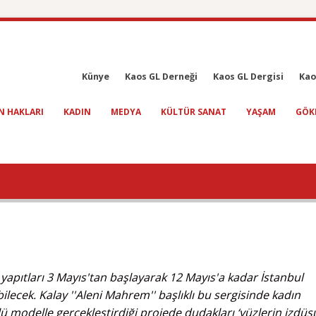
Künye
Kaos GL Derneği
Kaos GL Dergisi
Kao
N HAKLARI
KADIN
MEDYA
KÜLTÜR SANAT
YAŞAM
GÖK
yapıtları 3 Mayıs'tan başlayarak 12 Mayıs'a kadar İstanbul
lecek. Kalay ''Aleni Mahrem'' başlıklı bu sergisinde kadın
ü modelle gerçekleştirdiği projede dudakları ‘yüzlerin izdüş