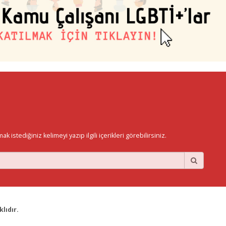
istediğiniz kelimeyi yazıp ilgili içerikleri görebilirsiniz.
lıdır.