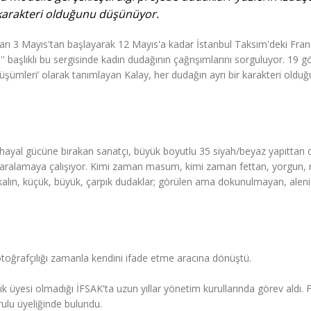
 karakteri olduğunu düşünüyor.
arı 3 Mayıs'tan başlayarak 12 Mayıs'a kadar İstanbul Taksim'deki Fran
' başlıklı bu sergisinde kadın dudağının çağrışımlarını sorguluyor. 19 g
düşümleri’ olarak tanımlayan Kalay, her dudağın ayrı bir karakteri oldu
n hayal gücüne bırakan sanatçı, büyük boyutlu 35 siyah/beyaz yapıttan 
ni aralamaya çalışıyor. Kimi zaman masum, kimi zaman fettan, yorgun, 
 kalın, küçük, büyük, çarpık dudaklar; görülen ama dokunulmayan, alen
otoğrafçılığı zamanla kendini ifade etme aracına dönüştü.
tık üyesi olmadığı İFSAK'ta uzun yıllar yönetim kurullarında görev aldı.
rulu üyeliğinde bulundu.