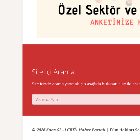
Site İçi Arama
Site içinde arama yapmak için aşağıda bulunan alan ile aramak 
©
2026 Kaos GL - LGBTİ+ Haber Portalı
| Tüm Hakları Sak