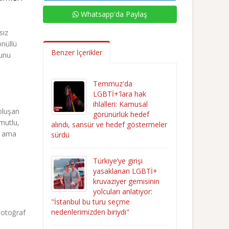
Whatsapp'da Paylaş
sız
önüllü
Benzer İçerikler
ğunu
Temmuz'da
LGBTİ+'lara hak
ihlalleri: Kamusal
oluşan
görünürlük hedef
mutlu,
alındı, sansür ve hedef göstermeler
i ama
sürdü
Türkiye’ye girişi
yasaklanan LGBTİ+
kruvaziyer gemisinin
yolcuları anlatıyor:
"İstanbul bu turu seçme
nedenlerimizden biriydi"
 Fotoğraf