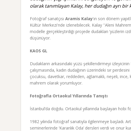
olarak tanımlayan Kalay, her dudağın ayrı bir
Fotoğraf sanatçısı
Aramis Kalay
'ın son dönem yapıtl
Kültür Merkezi'nde izlenebilecek. Kalay ''Aleni Mahrem'
modelle gerçekleştirdiği projede dudakları ‘yüzlerin iz
düşünüyor.
KAOS GL
Dudakların arkasındaki yüzü şekillendirmeyi izleyicini
çalışmasında, kadın dudağının üzerindeki sır perdesi
çocuksu, davetkar, reddeden, ağlamaklı, neşeli, ince,
mahrem olarak yorumluyor.
Fotoğrafla Ortaokul Yıllarında Tanıştı
İstanbul’da doğdu. Ortaokul yıllarında başlayan hobi f
1982 yılında fotoğraf sanatıyla ilgilenmeye başladı. Ar
seminerlerinde ‘Karanlık Oda’ dersleri verdi ve onur ku