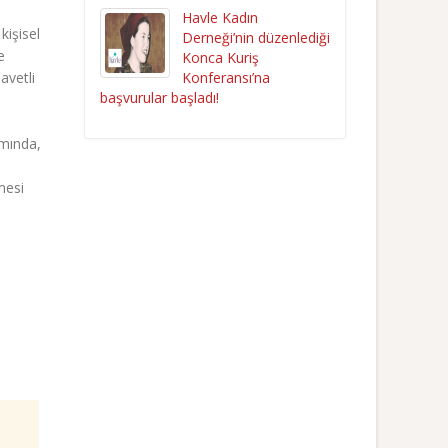
Havle Kadın
kişisel
Derneği’nin düzenlediği
e
Konca Kuriş
avetli
Konferansı’na
başvurular başladı!
amında,
mesi