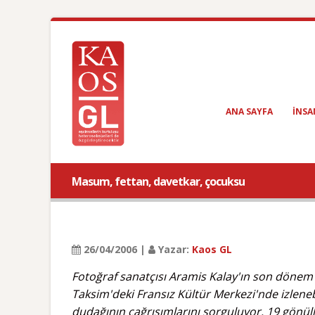
ANA SAYFA
INSA
Masum, fettan, davetkar, çocuksu
26/04/2006 |
Yazar:
Kaos GL
Fotoğraf sanatçısı Aramis Kalay'ın son dönem 
Taksim'deki Fransız Kültür Merkezi'nde izlenebi
dudağının çağrışımlarını sorguluyor. 19 gönüll