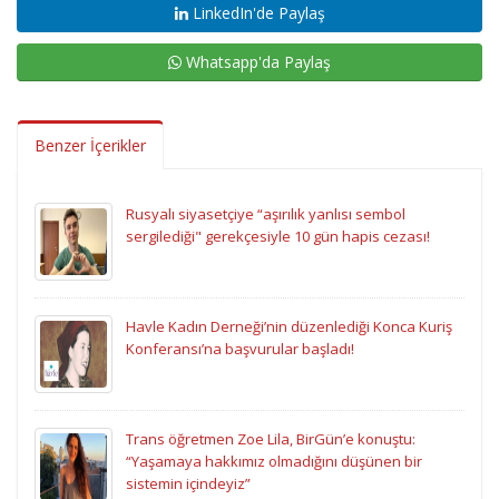
LinkedIn'de Paylaş
Whatsapp'da Paylaş
Benzer İçerikler
Rusyalı siyasetçiye “aşırılık yanlısı sembol
sergilediği" gerekçesiyle 10 gün hapis cezası!
Havle Kadın Derneği’nin düzenlediği Konca Kuriş
Konferansı’na başvurular başladı!
Trans öğretmen Zoe Lila, BirGün’e konuştu:
“Yaşamaya hakkımız olmadığını düşünen bir
sistemin içindeyiz”