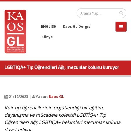
ENGLISH
Kaos GL Dergisi
Künye
LGBTİQA+ Tıp Öğrencileri Ağı, mezunlar kolunu kuruyor
21/12/2023 |
Yazar:
Kaos GL
Kuir tıp öğrencilerinin örgütlendiği bir eğitim,
dayanışma ve mücadele kolektifi LGBTİQA+ Tıp
Öğrencileri Ağı; LGBTİQA+ hekimleri mezunlar koluna
davet ediyor.