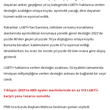
dayanan anket, geçtiğimiz yıl üç kategoride LGBTİ+ haklarına verilen
desteğin azaldığını ortaya koydu: ayrımcılık yasağı, dine dayanan
hizmet reddi ve eşcinsel evlilik.
Rakamlar; LGBTİ+’ları barınma, istihdam ve kamu konaklama
alanlarında ayrımcılıktan korumaya yönelik genel desteğin 2022'de
yüzde 80'den geçen yıl yüzde 76'ya düştüğünü ortaya koydu.
Bununla beraber; katılımcıların yüzde 67'si eşcinsel evliliği
desteklerken; bu oran, bir önceki yıl yüzde 69 olan orana göre düşüş
gösterdi.
LGBTİ+ haklarına verilen desteğin azalması, 50 eyaletin tamamında
Hristiyan milliyetçiliğine verilen desteğin artması ile bağlantılı bir seyir
izledi.
Tıklayın-2023’te ABD eyalet meclislerinde en az 510 LGBTİ+
karşıtı yasa tasarısı sunuldu
PRRI İcra Kurulu Başkanı Melissa Deckman şunları söyledi: