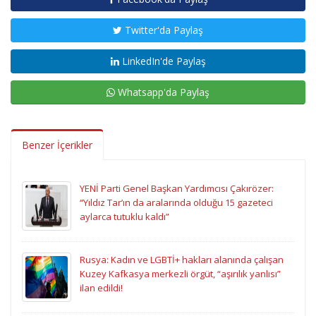
Twitter'da Paylaş
LinkedIn'de Paylaş
Whatsapp'da Paylaş
Benzer İçerikler
YENİ Parti Genel Başkan Yardımcısı Çakırözer:
“Yıldız Tar’ın da aralarında olduğu 15 gazeteci
aylarca tutuklu kaldı”
Rusya: Kadın ve LGBTİ+ hakları alanında çalışan
Kuzey Kafkasya merkezli örgüt, “aşırılık yanlısı”
ilan edildi!