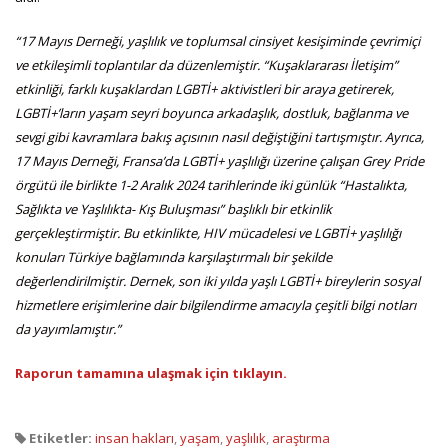
“17 Mayıs Derneği, yaşlılık ve toplumsal cinsiyet kesişiminde çevrimiçi
ve etkileşimli toplantılar da düzenlemiştir. “Kuşaklararası İletişim”
etkinliği, farklı kuşaklardan LGBTİ+ aktivistleri bir araya getirerek,
LGBTİ+’ların yaşam seyri boyunca arkadaşlık, dostluk, bağlanma ve
sevgi gibi kavramlara bakış açısının nasıl değiştiğini tartışmıştır. Ayrıca,
17 Mayıs Derneği, Fransa’da LGBTİ+ yaşlılığı üzerine çalışan Grey Pride
örgütü ile birlikte 1-2 Aralık 2024 tarihlerinde iki günlük “Hastalıkta,
Sağlıkta ve Yaşlılıkta- Kış Buluşması” başlıklı bir etkinlik
gerçekleştirmiştir. Bu etkinlikte, HIV mücadelesi ve LGBTİ+ yaşlılığı
konuları Türkiye bağlamında karşılaştırmalı bir şekilde
değerlendirilmiştir. Dernek, son iki yılda yaşlı LGBTİ+ bireylerin sosyal
hizmetlere erişimlerine dair bilgilendirme amacıyla çeşitli bilgi notları
da yayımlamıştır.”
Raporun tamamına ulaşmak için tıklayın.
Etiketler:
insan hakları
,
yaşam
,
yaşlılık
,
araştırma