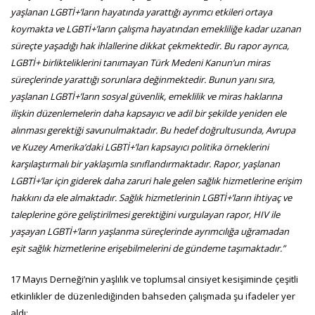
yaşlanan LGBTİ+’ların hayatında yarattığı ayrımcı etkileri ortaya
koymakta ve LGBTİ+’ların çalışma hayatından emekliliğe kadar uzanan
süreçte yaşadığı hak ihlallerine dikkat çekmektedir. Bu rapor ayrıca,
LGBTİ+ birlikteliklerini tanımayan Türk Medeni Kanun’un miras
süreçlerinde yarattığı sorunlara değinmektedir. Bunun yanı sıra,
yaşlanan LGBTİ+’ların sosyal güvenlik, emeklilik ve miras haklarına
ilişkin düzenlemelerin daha kapsayıcı ve adil bir şekilde yeniden ele
alınması gerektiği savunulmaktadır. Bu hedef doğrultusunda, Avrupa
ve Kuzey Amerika’daki LGBTİ+’ları kapsayıcı politika örneklerini
karşılaştırmalı bir yaklaşımla sınıflandırmaktadır. Rapor, yaşlanan
LGBTİ+’lar için giderek daha zaruri hale gelen sağlık hizmetlerine erişim
hakkını da ele almaktadır. Sağlık hizmetlerinin LGBTİ+’ların ihtiyaç ve
taleplerine göre geliştirilmesi gerektiğini vurgulayan rapor, HIV ile
yaşayan LGBTİ+’ların yaşlanma süreçlerinde ayrımcılığa uğramadan
eşit sağlık hizmetlerine erişebilmelerini de gündeme taşımaktadır.”
17 Mayıs Derneği’nin yaşlılık ve toplumsal cinsiyet kesişiminde çeşitli
etkinlikler de düzenlediğinden bahseden çalışmada şu ifadeler yer
aldı: