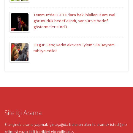
Temmuz'da LGBTİ+'lara hak ihlalleri: Kamusal
görünürlük hedef alındı, sansür ve hedef
göstermeler sürdü
Özgür Genç Kadın aktivisti Eylem Sıla Bayram
tahliye edildi!
Site İçi Arama
Site içinde arama yapmak için aşağıda bulunan alan ile aramak istediğiniz
kelimeyi yazıp ilgili içerikleri görebilirsiniz.