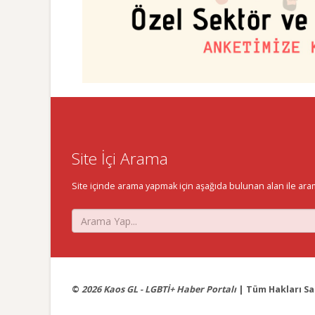
Site İçi Arama
Site içinde arama yapmak için aşağıda bulunan alan ile aramak 
©
2026 Kaos GL - LGBTİ+ Haber Portalı
| Tüm Hakları Sak