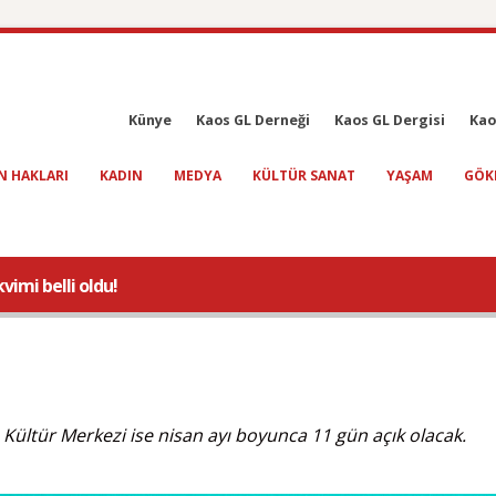
Künye
Kaos GL Derneği
Kaos GL Dergisi
Kao
N HAKLARI
KADIN
MEDYA
KÜLTÜR SANAT
YAŞAM
GÖK
vimi belli oldu!
Kültür Merkezi ise nisan ayı boyunca 11 gün açık olacak.