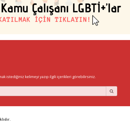
istediğiniz kelimeyi yazıp ilgili içerikleri görebilirsiniz.
lıdır.