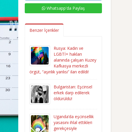
Whatsapp'da Paylaş
Benzer İçerikler
Rusya: Kadın ve
LGBTİ+ hakları
alanında çalışan Kuzey
Kafkasya merkezli
örgüt, “aşırılık yanlısı” ilan edildi!
Bulgaristan: Eşcinsel
erkek darp edilerek
öldürüldü!
Uganda’da eşcinsellik
yasasını ihlal ettikleri
gerekçesiyle