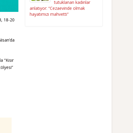
tutuklanan kadınlar
anlatıyor: “Cezaevinde olmak
hayatımızı mahvetti”
3, 18-20
Nisan’da
a “Kısır
tölyesi”