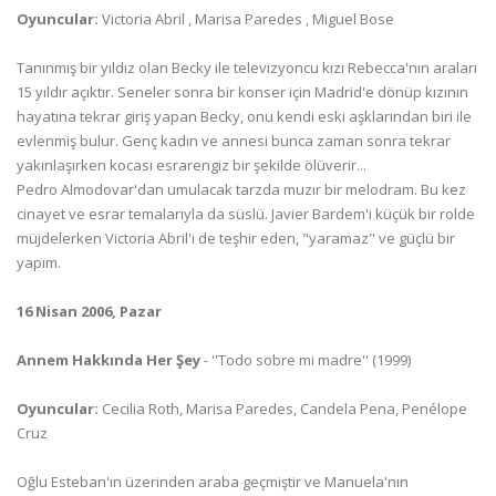
Oyuncular:
Victoria Abril , Marisa Paredes , Miguel Bose
Tanınmış bir yıldız olan Becky ile televizyoncu kızı Rebecca'nın araları
15 yıldır açıktır. Seneler sonra bir konser için Madrid'e dönüp kızının
hayatına tekrar giriş yapan Becky, onu kendi eski aşklarından biri ile
evlenmiş bulur. Genç kadın ve annesi bunca zaman sonra tekrar
yakınlaşırken kocası esrarengiz bir şekilde ölüverir...
Pedro Almodovar'dan umulacak tarzda muzır bir melodram. Bu kez
cinayet ve esrar temalarıyla da süslü. Javier Bardem'i küçük bir rolde
müjdelerken Victoria Abril'i de teşhir eden, "yaramaz" ve güçlü bir
yapım.
16 Nisan 2006, Pazar
Annem Hakkında Her Şey
- ''Todo sobre mi madre'' (1999)
Oyuncular:
Cecilia Roth, Marisa Paredes, Candela Pena, Penélope
Cruz
Oğlu Esteban'ın üzerinden araba geçmiştir ve Manuela'nın