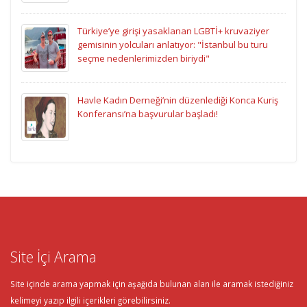
Türkiye’ye girişi yasaklanan LGBTİ+ kruvaziyer
gemisinin yolcuları anlatıyor: "İstanbul bu turu
seçme nedenlerimizden biriydi"
Havle Kadın Derneği’nin düzenlediği Konca Kuriş
Konferansı’na başvurular başladı!
Site İçi Arama
Site içinde arama yapmak için aşağıda bulunan alan ile aramak istediğiniz
kelimeyi yazıp ilgili içerikleri görebilirsiniz.