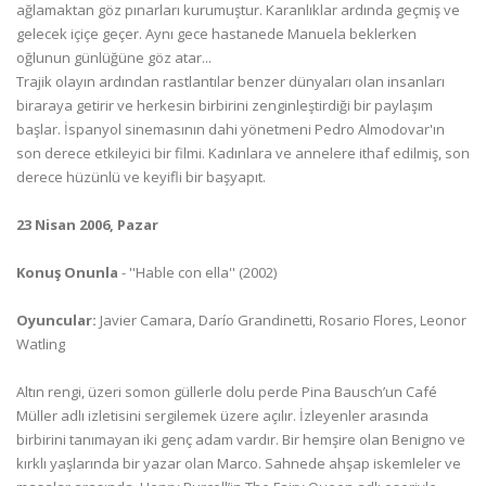
ağlamaktan göz pınarları kurumuştur. Karanlıklar ardında geçmiş ve
gelecek içiçe geçer. Aynı gece hastanede Manuela beklerken
oğlunun günlüğüne göz atar...
Trajik olayın ardından rastlantılar benzer dünyaları olan insanları
biraraya getirir ve herkesin birbirini zenginleştirdiği bir paylaşım
başlar. İspanyol sinemasının dahi yönetmeni Pedro Almodovar'ın
son derece etkileyici bir filmi. Kadınlara ve annelere ithaf edilmiş, son
derece hüzünlü ve keyifli bir başyapıt.
23 Nisan 2006, Pazar
Konuş Onunla
- ''Hable con ella'' (2002)
Oyuncular:
Javier Camara, Darío Grandinetti, Rosario Flores, Leonor
Watling
Altın rengi, üzeri somon güllerle dolu perde Pina Bausch’un Café
Müller adlı izletisini sergilemek üzere açılır. İzleyenler arasında
birbirini tanımayan iki genç adam vardır. Bir hemşire olan Benigno ve
kırklı yaşlarında bir yazar olan Marco. Sahnede ahşap iskemleler ve