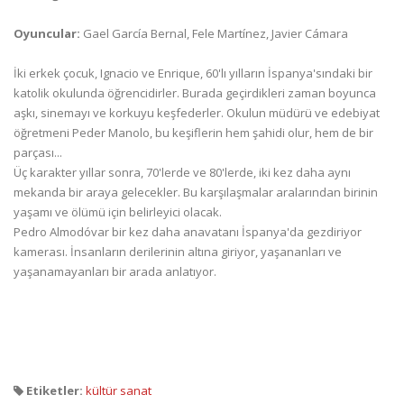
Oyuncular:
Gael García Bernal, Fele Martínez, Javier Cámara
İki erkek çocuk, Ignacio ve Enrique, 60'lı yılların İspanya'sındaki bir
katolik okulunda öğrencidirler. Burada geçirdikleri zaman boyunca
aşkı, sinemayı ve korkuyu keşfederler. Okulun müdürü ve edebiyat
öğretmeni Peder Manolo, bu keşiflerin hem şahidi olur, hem de bir
parçası...
Üç karakter yıllar sonra, 70'lerde ve 80'lerde, iki kez daha aynı
mekanda bir araya gelecekler. Bu karşılaşmalar aralarından birinin
yaşamı ve ölümü için belirleyici olacak.
Pedro Almodóvar bir kez daha anavatanı İspanya'da gezdiriyor
kamerası. İnsanların derilerinin altına giriyor, yaşananları ve
yaşanamayanları bir arada anlatıyor.
Etiketler:
kültür sanat