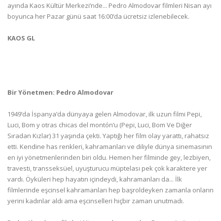
ayında Kaos Kültür Merkezi’nde... Pedro Almodovar filmleri Nisan ayı
boyunca her Pazar günü saat 16:00’da ücretsiz izlenebilecek.
KAOS GL
Bir Yönetmen: Pedro Almodovar
1949’da İspanya’da dünyaya gelen Almodovar, ilk uzun filmi Pepi,
Luci, Bom y otras chicas del montón’u (Pepi, Luci, Bom Ve Diğer
Sıradan Kızlar) 31 yaşında çekti. Yaptığı her film olay yarattı, rahatsız
etti. Kendine has renkleri, kahramanları ve diliyle dünya sinemasının
en iyi yönetmenlerinden biri oldu. Hemen her filminde gey, lezbiyen,
travesti, transseksüel, uyuşturucu müptelası pek çok karaktere yer
vardı. Öyküleri hep hayatın içindeydi, kahramanları da... İlk
filmlerinde eşcinsel kahramanları hep başroldeyken zamanla onların
yerini kadınlar aldı ama eşcinselleri hiçbir zaman unutmadı.