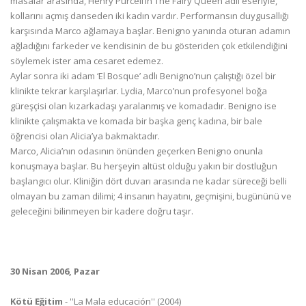
masalar arasında, Henry Purcell’in The Fairy Queen adlı eseriyle,
kollarını açmış danseden iki kadın vardır. Performansın duygusallığı
karşısında Marco ağlamaya başlar. Benigno yanında oturan adamın
ağladığını farkeder ve kendisinin de bu gösteriden çok etkilendiğini
söylemek ister ama cesaret edemez.
Aylar sonra iki adam ‘El Bosque’ adlı Benigno’nun çalıştığı özel bir
klinikte tekrar karşılaşırlar. Lydia, Marco’nun profesyonel boğa
güreşçisi olan kızarkadaşı yaralanmış ve komadadır. Benigno ise
klinikte çalışmakta ve komada bir başka genç kadına, bir bale
öğrencisi olan Alicia’ya bakmaktadır.
Marco, Alicia’nın odasının önünden geçerken Benigno onunla
konuşmaya başlar. Bu herşeyin altüst olduğu yakın bir dostluğun
başlangıcı olur. Kliniğin dört duvarı arasında ne kadar süreceği belli
olmayan bu zaman dilimi; 4 insanın hayatını, geçmişini, bugününü ve
geleceğini bilinmeyen bir kadere doğru taşır.
30 Nisan 2006, Pazar
Kötü Eğitim
- ''La Mala educación'' (2004)