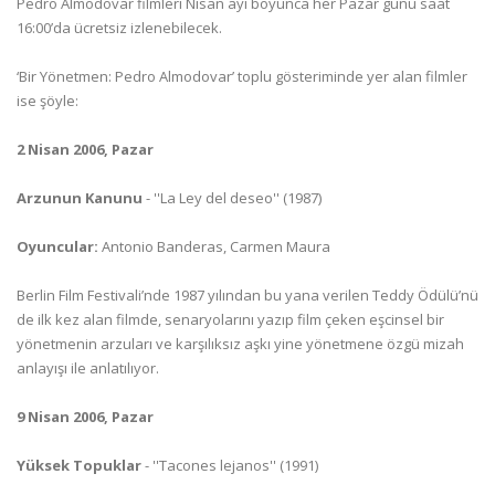
Pedro Almodovar filmleri Nisan ayı boyunca her Pazar günü saat
16:00’da ücretsiz izlenebilecek.
‘Bir Yönetmen: Pedro Almodovar’ toplu gösteriminde yer alan filmler
ise şöyle:
2 Nisan 2006, Pazar
Arzunun Kanunu
- ''La Ley del deseo'' (1987)
Oyuncular:
Antonio Banderas, Carmen Maura
Berlin Film Festivali’nde 1987 yılından bu yana verilen Teddy Ödülü’nü
de ilk kez alan filmde, senaryolarını yazıp film çeken eşcinsel bir
yönetmenin arzuları ve karşılıksız aşkı yine yönetmene özgü mizah
anlayışı ile anlatılıyor.
9 Nisan 2006, Pazar
Yüksek Topuklar
- ''Tacones lejanos'' (1991)