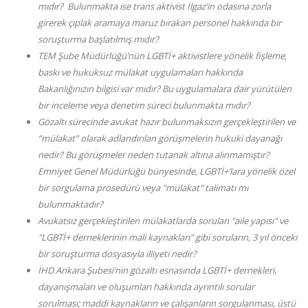
mıdır? Bulunmakta ise trans aktivist Ilgaz’ın odasına zorla
girerek çıplak aramaya maruz bırakan personel hakkında bir
soruşturma başlatılmış mıdır?
TEM Şube Müdürlüğü’nün LGBTİ+ aktivistlere yönelik fişleme,
baskı ve hukuksuz mülakat uygulamaları hakkında
Bakanlığınızın bilgisi var mıdır? Bu uygulamalara dair yürütülen
bir inceleme veya denetim süreci bulunmakta mıdır?
Gözaltı sürecinde avukat hazır bulunmaksızın gerçekleştirilen ve
“mülakat” olarak adlandırılan görüşmelerin hukuki dayanağı
nedir? Bu görüşmeler neden tutanak altına alınmamıştır?
Emniyet Genel Müdürlüğü bünyesinde, LGBTİ+’lara yönelik özel
bir sorgulama prosedürü veya "mülakat" talimatı mı
bulunmaktadır?
Avukatsız gerçekleştirilen mülakatlarda sorulan "aile yapısı" ve
"LGBTİ+ derneklerinin mali kaynakları" gibi soruların, 3 yıl önceki
bir soruşturma dosyasıyla illiyeti nedir?
İHD Ankara Şubesi’nin gözaltı esnasında LGBTİ+ dernekleri,
dayanışmaları ve oluşumları hakkında ayrıntılı sorular
sorulması; maddi kaynakların ve çalışanların sorgulanması, üstü