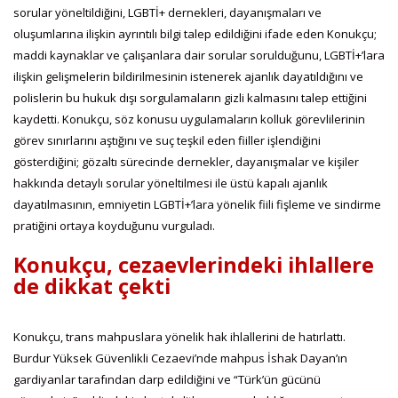
sorular yöneltildiğini, LGBTİ+ dernekleri, dayanışmaları ve
oluşumlarına ilişkin ayrıntılı bilgi talep edildiğini ifade eden Konukçu;
maddi kaynaklar ve çalışanlara dair sorular sorulduğunu, LGBTİ+’lara
ilişkin gelişmelerin bildirilmesinin istenerek ajanlık dayatıldığını ve
polislerin bu hukuk dışı sorgulamaların gizli kalmasını talep ettiğini
kaydetti. Konukçu, söz konusu uygulamaların kolluk görevlilerinin
görev sınırlarını aştığını ve suç teşkil eden fiiller işlendiğini
gösterdiğini; gözaltı sürecinde dernekler, dayanışmalar ve kişiler
hakkında detaylı sorular yöneltilmesi ile üstü kapalı ajanlık
dayatılmasının, emniyetin LGBTİ+’lara yönelik fiili fişleme ve sindirme
pratiğini ortaya koyduğunu vurguladı.
Konukçu, cezaevlerindeki ihlallere
de dikkat çekti
Konukçu, trans mahpuslara yönelik hak ihlallerini de hatırlattı.
Burdur Yüksek Güvenlikli Cezaevi’nde mahpus İshak Dayan’ın
gardiyanlar tarafından darp edildiğini ve “Türk’ün gücünü