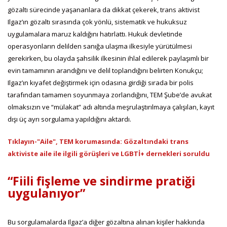
gözaltı sürecinde yaşananlara da dikkat çekerek, trans aktivist
Ilgaz’ın gözaltı sırasında çok yönlü, sistematik ve hukuksuz
uygulamalara maruz kaldığını hatırlattı. Hukuk devletinde
operasyonların delilden sanığa ulaşma ilkesiyle yürütülmesi
gerekirken, bu olayda şahsilik ilkesinin ihlal edilerek paylaşımlı bir
evin tamamının arandığını ve delil toplandığını belirten Konukçu;
Ilgaz’ın kıyafet değiştirmek için odasına girdiği sırada bir polis
tarafından tamamen soyunmaya zorlandığını, TEM Şube’de avukat
olmaksızın ve “mülakat” adı altında meşrulaştırılmaya çalışılan, kayıt
dışı üç ayrı sorgulama yapıldığını aktardı.
Tıklayın-"Aile", TEM korumasında: Gözaltındaki trans
aktiviste aile ile ilgili görüşleri ve LGBTİ+ dernekleri soruldu
“Fiili fişleme ve sindirme pratiği
uygulanıyor”
Bu sorgulamalarda Ilgaz’a diğer gözaltına alınan kişiler hakkında