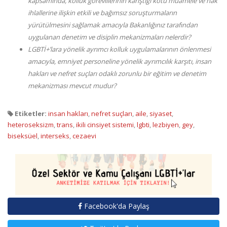
kapsamında, kolluk görevlilerinin karıştığı kötü muamele ve hak
ihlallerine ilişkin etkili ve bağımsız soruşturmaların
yürütülmesini sağlamak amacıyla Bakanlığınız tarafından
uygulanan denetim ve disiplin mekanizmaları nelerdir?
LGBTİ+’lara yönelik ayrımcı kolluk uygulamalarının önlenmesi
amacıyla, emniyet personeline yönelik ayrımcılık karşıtı, insan
hakları ve nefret suçları odaklı zorunlu bir eğitim ve denetim
mekanizması mevcut mudur?
Etiketler:
insan hakları
,
nefret suçları
,
aile
,
siyaset
,
heteroseksizm
,
trans
,
ikili cinsiyet sistemi
,
lgbti
,
lezbiyen
,
gey
,
biseksüel
,
interseks
,
cezaevi
Facebook'da Paylaş