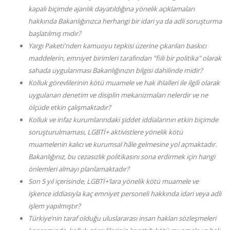
kapalı biçimde ajanlık dayatıldığına yönelik açıklamaları
hakkında Bakanlığınızca herhangi bir idari ya da adli soruşturma
başlatılmış mıdır?
Yargı Paketi'nden kamuoyu tepkisi üzerine çıkarılan baskıcı
maddelerin, emniyet birimleri tarafından "fiili bir politika" olarak
sahada uygulanması Bakanlığınızın bilgisi dahilinde midir?
Kolluk görevlilerinin kötü muamele ve hak ihlalleri ile ilgili olarak
uygulanan denetim ve disiplin mekanizmaları nelerdir ve ne
ölçüde etkin çalışmaktadır?
Kolluk ve infaz kurumlarındaki şiddet iddialarının etkin biçimde
soruşturulmaması, LGBTİ+ aktivistlere yönelik kötü
muamelenin kalıcı ve kurumsal hâle gelmesine yol açmaktadır.
Bakanlığınız, bu cezasızlık politikasını sona erdirmek için hangi
önlemleri almayı planlamaktadır?
Son 5 yıl içerisinde, LGBTİ+’lara yönelik kötü muamele ve
işkence iddiasıyla kaç emniyet personeli hakkında idari veya adli
işlem yapılmıştır?
Türkiye’nin taraf olduğu uluslararası insan hakları sözleşmeleri