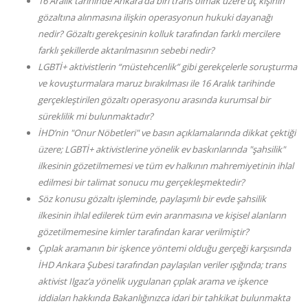
16 Aralık tarihinde Ankara’da biri trans olmak üzere üç kişinin
gözaltına alınmasına ilişkin operasyonun hukuki dayanağı
nedir? Gözaltı gerekçesinin kolluk tarafından farklı mercilere
farklı şekillerde aktarılmasının sebebi nedir?
LGBTİ+ aktivistlerin “müstehcenlik” gibi gerekçelerle soruşturma
ve kovuşturmalara maruz bırakılması ile 16 Aralık tarihinde
gerçekleştirilen gözaltı operasyonu arasında kurumsal bir
süreklilik mi bulunmaktadır?
İHD’nin "Onur Nöbetleri" ve basın açıklamalarında dikkat çektiği
üzere; LGBTİ+ aktivistlerine yönelik ev baskınlarında "şahsilik"
ilkesinin gözetilmemesi ve tüm ev halkının mahremiyetinin ihlal
edilmesi bir talimat sonucu mu gerçekleşmektedir?
Söz konusu gözaltı işleminde, paylaşımlı bir evde şahsilik
ilkesinin ihlal edilerek tüm evin aranmasına ve kişisel alanların
gözetilmemesine kimler tarafından karar verilmiştir?
Çıplak aramanın bir işkence yöntemi olduğu gerçeği karşısında
İHD Ankara Şubesi tarafından paylaşılan veriler ışığında; trans
aktivist Ilgaz’a yönelik uygulanan çıplak arama ve işkence
iddiaları hakkında Bakanlığınızca idari bir tahkikat bulunmakta