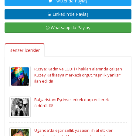
Twitter'da Paylaş
LinkedIn'de Paylaş
Whatsapp'da Paylaş
Benzer İçerikler
Rusya: Kadın ve LGBTİ+ hakları alanında çalışan
Kuzey Kafkasya merkezli örgüt, “aşırılık yanlısı”
ilan edildi!
Bulgaristan: Eşcinsel erkek darp edilerek
öldürüldü!
Uganda’da eşcinsellik yasasını ihlal ettikleri