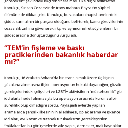
göreceksin” şeklindeki ırkçı tehditlere maruz kaldığını anımsatan
Konukçu, Sincan Cezaevi’nde trans mahpus Poyraz’ın şüpheli
ölümüne de dikkat çekti. Konukçu, bu vakaların hapishanelerdeki
şiddet sarmalının bir parçası olduğunu belirterek, kamu görevlilerinin
cezasızlık zırhına güvenerek ırkçı ve ayrımcı nefret söylemlerini bir
şiddet aracına dönüştürdüğünü vurguladı.
“TEM’in fişleme ve baskı
pratiklerinden bakanlık haberdar
mı?”
Konukçu, 16 Aralık’ta Ankara’da biri trans olmak üzere üç kişinin
gözaltına alınmasına ilişkin operasyonun hukuki dayanağını, gözaltı
gerekçelerindeki çelişkileri ve LGBTİ+ aktivistlerin “müstehcenlik” gibi
iddialarla hedef alınmasıyla bu operasyon arasında kurumsal bir
süreklilik olup olmadığını sordu. Paylaşımlı evlerde yapılan
aramalarda şahsilik ilkesinin ihlal edilmesi, çıplak arama ve işkence
iddiaları, avukatsız ve tutanak tutulmaksızın gerçekleştirilen
“mülakat”lar, bu görüşmelerde aile yapısı, dernekler, mali kaynaklar