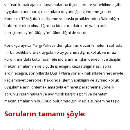
ve üstü kapalı ajanlık dayatmalarına ilişkin sorular yöneltilmesi gibi
uygulamaların hangi talimatlara dayandığını gündeme getiren
Konukçu; TEM Şube’nin fişleme ve baskı pratiklerinden Bakanlığın
haberdar olup olmadığını, bu iddialara dair idari ya da adli
soruşturma yürütülüp yürütülmediğini de sordu.
Konukçu ayrıca, Yargı Paketi’nden çıkarılan düzenlemelerin sahada
fiili bir politika olarak uygulanıp uygulanmadığını, kolluk ve infaz
kurumlarındaki kötü muamele iddialarına ilişkin denetim ve disiplin
mekanizmalarının ne ölçüde işlediğini, cezasızlığın nasıl sona
erdirileceğini, son yıllarda LGBTİ+’lara yönelik hak ihlalleri nedeniyle
kaç emniyet personeli hakkında işlem yapıldığını ve ayrımcı kolluk
uygulamalarını önlemek amacıyla emniyet personeline yönelik
zorunlu insan hakları ve ayrımcılık karşıtı eğitim ve denetim
mekanizmalarının bulunup bulunmadığını Meclis gündemine taşıdı.
Soruların tamamı şöyle: