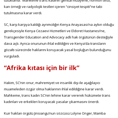
tutuklandı. Mahkeme trans kadının genital muayene, hormon testi,
kan örneği ve radyolojik testleri içeren “cinsiyet tespiti”ne tabi
tutulmasına karar verdi.
SC, karşı karşıya kaldığı ayrımcılığın Kenya Anayasası’na aykırı olduğu
gerekçesiyle Kenya Cezaevi Hizmetleri ve Eldoret Hastanesi’ne,
Transgender Education and Advocacy adlı hak örgütünün desteğiyle
dava açtı. Ayrıca onurunun ihlal edildiğini ve Kenya’da transların
gözaltı sürecinde haklarını koruyacak yasal boşluğun bulunduğunu
vurguladı.
“Afrika kıtası için bir ilk”
Hakim, SC’nin onur, mahremiyet ve insanlık dışı ile aşağılayıcı
muameleden özgür olma haklarının ihlal edildiğine karar verdi.
Mahkeme, trans kadın SC’nin lehine karar vererek hükümete trans
kadınları ve erkekleri koruyacak yasalar çıkarmasını önerdi.
Kuir hakları örgütü Jinsiangu’nun sözcüsü Lolyne Onger, Mamba