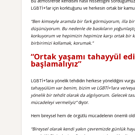
Bu atmosferde kendisini nasıl hissettiğini sorduğumuz
LGBTİ+’lar için korktuğunu ve herkesin ortak bir kamus
“Ben kimseyle aramda bir fark görmüyorum, illa bir 
düşünüyorum. Bu nedenle de baskıların yoğunlaştı
korkuyorum ve hepimizin hepimize karşı ortak bir
birbirimizi kollamak, korumak.”
“Ortak yaşamı tahayyül ed
başlamalıyız”
LGBTİ+’lara yönelik tehdidin herkese yöneldiğini vur
tahayyülüm var benim, bizim ve LGBTİ+’lara ve/veya 
yönelik bir tehdit olarak da algılıyorum. Gelecek tas
mücadeleyi vermeliyiz”
diyor.
Hem bireysel hem de örgütlü mücadelenin önemli olduğ
“Bireysel olarak kendi yakın çevremizde günlük haya