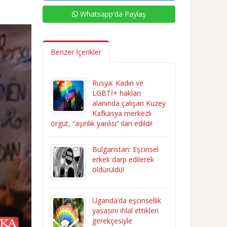
Whatsapp'da Paylaş
Benzer İçerikler
Rusya: Kadın ve
LGBTİ+ hakları
alanında çalışan Kuzey
Kafkasya merkezli
örgüt, “aşırılık yanlısı” ilan edildi!
Bulgaristan: Eşcinsel
erkek darp edilerek
öldürüldü!
Uganda’da eşcinsellik
yasasını ihlal ettikleri
gerekçesiyle