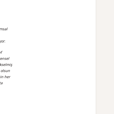
msal
yor:
ef
rensel
ükselmiş
 olsun
in her
ta