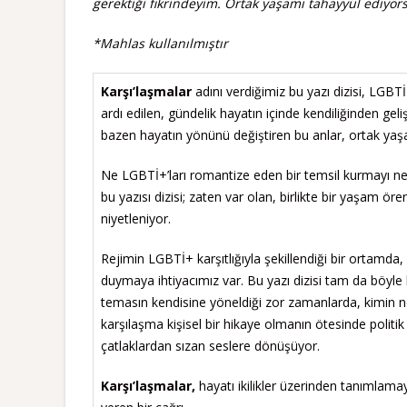
gerektiği fikrindeyim. Ortak yaşamı tahayyül ediyor
*Mahlas kullanılmıştır
Karşı’laşmalar
adını verdiğimiz bu yazı dizisi, LGB
ardı edilen, gündelik hayatın içinde kendiliğinden ge
bazen hayatın yönünü değiştiren bu anlar, ortak yaşam
Ne LGBTİ+’ları romantize eden bir temsil kurmayı 
bu yazısı dizisi; zaten var olan, birlikte bir yaşa
niyetleniyor.
Rejimin LGBTİ+ karşıtlığıyla şekillendiği bir ortamda
duymaya ihtiyacımız var. Bu yazı dizisi tam da böyle 
temasın kendisine yöneldiği zor zamanlarda, kimin ne
karşılaşma kişisel bir hikaye olmanın ötesinde politik
çatlaklardan sızan seslere dönüşüyor.
Karşı’laşmalar,
hayatı ikilikler üzerinden tanımlamay