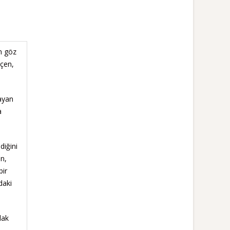
n göz
eçen,
ayan
a
diğini
in,
bir
daki
lak