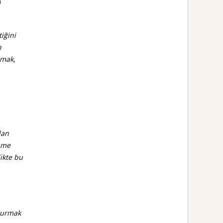
m
iğini
n
şmak,
lan
lüme
likte bu
 durmak