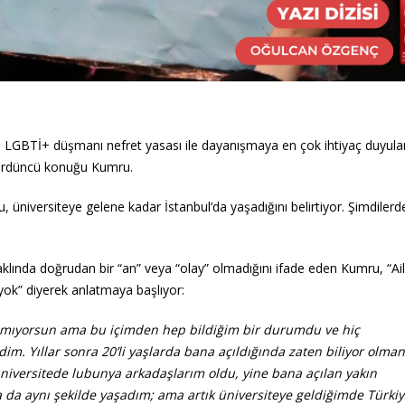
eki LGBTİ+ düşmanı nefret yasası ile dayanışmaya en çok ihtiyaç duyul
 dördüncü konuğu Kumru.
 üniversiteye gelene kadar İstanbul’da yaşadığını belirtiyor. Şimdilerd
aklında doğrudan bir “an” veya “olay” olmadığını ifade eden Kumru, “Ai
yok” diyerek anlatmaya başlıyor:
anmıyorsun ama bu içimden hep bildiğim bir durumdu ve hiç
. Yıllar sonra 20’li yaşlarda bana açıldığında zaten biliyor olman
üniversitede lubunya arkadaşlarım oldu, yine bana açılan yakın
 da aynı şekilde yaşadım; ama artık üniversiteye geldiğimde Türkiy