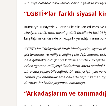
lubunya olmanın zorluklarını net bir şekilde görüy
“LGBTİ+’lar farklı siyasal k
Kumru’ya Türkiye’de 2025’in “Aile Yılı” ilan edilmesi 
cinsiyet, etnik, dini, dilsel, politik ötekilerin birb
karşıtlığının kendisinde bir kızgınlık yarattığını ama b
“LGBTİ+’lar Türkiye’deki farklı ideolojilerin, siyasal 
gösterilenler ve milliyetçiliğin çekirdeği ailenin, do
hale gelmekte olduğu bu kırılma anında Türkiye’de ve
erkek egemen milliyetçi iktidarların adeta sembolü 
bir arada yaşayabileceğimiz bir dünya için yan yan
zaman çok önemlidir ama belki de hiçbir zaman toplums
durması bu kadar yaşamsal olmamıştı.”
“Arkadaşlarım ve tanımadı