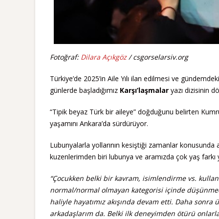
Fotoğraf:
Dilara Açıkgöz
/ csgorselarsiv.org
Türkiye’de 2025’in Aile Yılı ilan edilmesi ve gündemd
günlerde başladığımız
Karşı’laşmalar
yazı dizisinin
“Tipik beyaz Türk bir aileye” doğduğunu belirten Kumru,
yaşamını Ankara’da sürdürüyor.
Lubunyalarla yollarının kesiştiği zamanlar konusunda 
kuzenlerimden biri lubunya ve aramızda çok yaş farkı 
“Çocukken belki bir kavram, isimlendirme vs. kull
normal/normal olmayan kategorisi içinde düşünmedim
haliyle hayatımız akışında devam etti. Daha sonra 
arkadaşlarım da. Belki ilk deneyimden ötürü onlarla