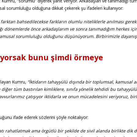
 Kumru, “sorumlu” diyerek yanıt veriyor. Arkadaşları ve tanımadığı tü
al sorumluluğu olduğuna dikkat çekerek şu ifadeleri kullanıyor:
farktan bahsedilecekse farkların olumlu niteliklerle anılması gerekt
ğı dönemlerde önce arkadaşlarım ve sonra tanımadığım herkes içi
 kamusal sorumluluğu olduğunu düşünüyorum. Birbirimizle dayanı
iyorsak bunu şimdi örmeye
gulayan Kumru,
“İktidarın tahayyülü dışında bir toplumsal, kamusal a
diğer tüm bastırılan kimliklere, sınıfa yönelik tehdidi bu tahayyü
avvurlarımız çatışıyor iktidarla ve onun mücadelesini veriyoruz, bir
unu ifade ederek sözlerini şöyle noktalıyor:
tı rahatlatmak ama örgütlü bir şekilde de sivil alanda birlikte dik