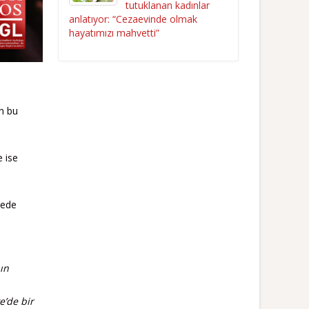
tutuklanan kadınlar
anlatıyor: “Cezaevinde olmak
hayatımızı mahvetti”
an bu
e ise
lede
ın
e’de bir