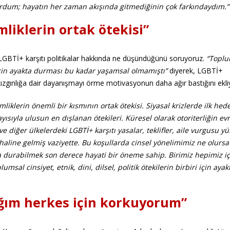
ordum; hayatın her zaman akışında gitmediğinin çok farkındaydım.”
imliklerin ortak ötekisi”
ve LGBTİ+ karşıtı politikalar hakkında ne düşündüğünü soruyoruz.
“Toplu
iri için ayakta durması bu kadar yaşamsal olmamıştı”
diyerek, LGBTİ+
u kızgınlığa dair dayanışmayı örme motivasyonun daha ağır bastığını ekli
kimliklerin önemli bir kısmının ortak ötekisi. Siyasal krizlerde ilk hed
layısıyla ulusun en dışlanan ötekileri. Küresel olarak otoriterliğin ev
 diğer ülkelerdeki LGBTİ+ karşıtı yasalar, teklifler, aile vurgusu y
haline gelmiş vaziyette. Bu koşullarda cinsel yönelimimiz ne olursa
a durabilmek son derece hayati bir öneme sahip. Birimiz hepimiz iç
al cinsiyet, etnik, dini, dilsel, politik ötekilerin birbiri için ayak
ğım herkes için korkuyorum”