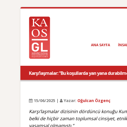
ANA SAYFA
INSA
Karşı’laşmalar: “Bu koşullarda yan yana durabilm
15/06/2025 |
Yazar:
Oğulcan Özgenç
Karşı’laşmalar dizisinin dördüncü konuğu Kum
belki de hiçbir zaman toplumsal cinsiyet, etnik, 
yaşamsal olmamıştı.”