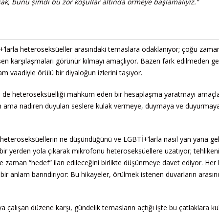
sak, bunu şimdi bu zor koşullar altında örmeye başlamalıyız.”
Tİ+’larla heteroseksüeller arasındaki temaslara odaklanıyor; çoğu zama
lişen karşılaşmaları görünür kılmayı amaçlıyor. Bazen fark edilmeden g
 vaadiyle örülü bir diyaloğun izlerini taşıyor.
ne de heteroseksüelliği mahkum eden bir hesaplaşma yaratmayı amaçl
m ören ama nadiren duyulan seslere kulak vermeye, duymaya ve duyurmay
, heteroseksüellerin ne düşündüğünü ve LGBTİ+’larla nasıl yan yana gel
bir yerden yola çıkarak mikrofonu heteroseksüellere uzatıyor; tehliken
 zaman “hedef” ilan edileceğini birlikte düşünmeye davet ediyor. Her 
 bir anlam barındırıyor: Bu hikayeler, örülmek istenen duvarların arasın
a çalışan düzene karşı, gündelik temasların açtığı işte bu çatlaklara ku