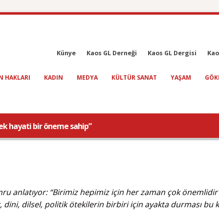
Künye
Kaos GL Derneği
Kaos GL Dergisi
Kao
N HAKLARI
KADIN
MEDYA
KÜLTÜR SANAT
YAŞAM
GÖK
ek hayati bir öneme sahip”
ru anlatıyor: “Birimiz hepimiz için her zaman çok önemlidi
dini, dilsel, politik ötekilerin birbiri için ayakta durması bu 