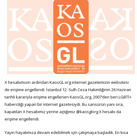
X hesabımızın ardından KaosGL.org internet gazetemizin websitesi
de erişime engellendi. İstanbul 12. Sulh Ceza Hakimliğinin 26 Haziran
tarihli kararıyla erişime engellenen KaosGL.org, 2007’den beri LGBTİ+
haberciliği yapan bir internet gazetesiydi. Bu sansürün yanı sıra,
kapatılan X hesabımız yerine açtığımız @kaosglorg X hesabı da
erişime engellendi.
Yayın hayatımıza devam edebilmek için çalışmaya başladık. En kısa