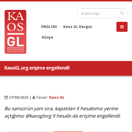
ENGLISH
Kaos GL Dergisi
Künye
KaosGL.org erişime engellendi!
27/06/2025 |
Yazar:
Kaos GL
Bu sansürün yanı sıra, kapatılan X hesabımız yerine
açtığımız @kaosglorg X hesabı da erişime engellendi.