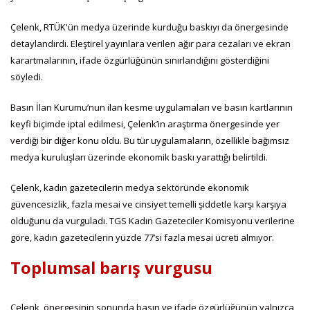
Çelenk, RTÜK'ün medya üzerinde kurduğu baskıyı da önergesinde
detaylandırdı. Eleştirel yayınlara verilen ağır para cezaları ve ekran
karartmalarının, ifade özgürlüğünün sınırlandığını gösterdiğini
söyledi.
Basın İlan Kurumu’nun ilan kesme uygulamaları ve basın kartlarının
keyfi biçimde iptal edilmesi, Çelenk’in araştırma önergesinde yer
verdiği bir diğer konu oldu. Bu tür uygulamaların, özellikle bağımsız
medya kuruluşları üzerinde ekonomik baskı yarattığı belirtildi.
Çelenk, kadın gazetecilerin medya sektöründe ekonomik
güvencesizlik, fazla mesai ve cinsiyet temelli şiddetle karşı karşıya
olduğunu da vurguladı. TGS Kadın Gazeteciler Komisyonu verilerine
göre, kadın gazetecilerin yüzde 77’si fazla mesai ücreti almıyor.
Toplumsal barış vurgusu
Çelenk, önergesinin sonunda basın ve ifade özgürlüğünün yalnızca