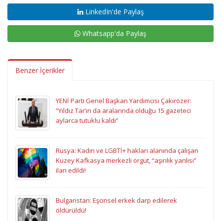
LinkedIn'de Paylaş
Whatsapp'da Paylaş
Benzer İçerikler
YENİ Parti Genel Başkan Yardımcısı Çakırözer:
“Yıldız Tar’ın da aralarında olduğu 15 gazeteci
aylarca tutuklu kaldı”
Rusya: Kadın ve LGBTİ+ hakları alanında çalışan
Kuzey Kafkasya merkezli örgüt, “aşırılık yanlısı”
ilan edildi!
Bulgaristan: Eşcinsel erkek darp edilerek
öldürüldü!