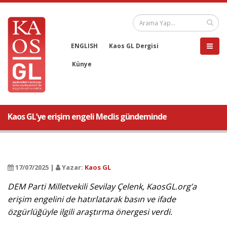
ENGLISH
Kaos GL Dergisi
Künye
Kaos GL’ye erişim engeli Meclis gündeminde
17/07/2025 |
Yazar:
Kaos GL
DEM Parti Milletvekili Sevilay Çelenk, KaosGL.org’a
erişim engelini de hatırlatarak basın ve ifade
özgürlüğüyle ilgili araştırma önergesi verdi.