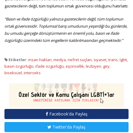
gazetecilerin değil, tüm toplumun ortak güvencesi olduğunu hatırlattı:
“Basın ve ifade özgürlüğü yalnızca gazetecilerin değil, tüm toplumun
ortak güvencesidir. Toplumsal barış umudunun yeşerdiği bu günlerde,
bu umudu gerçeğe dönüştürmenin en önemli yolu, basın ve ifade
özgürlüğü üzerindeki tüm engellerin kaldırılmasından geçmektedir.”
Etiketler:
insan hakları
,
medya
,
nefret suçları
,
siyaset
,
trans
,
lgbti
,
basın özgürlüğü
,
ifade özgürlüğü
,
eşcinsellik
,
lezbiyen
,
gey
,
biseksüel
,
interseks
Facebook'da Paylaş
Twitter'da Paylaş