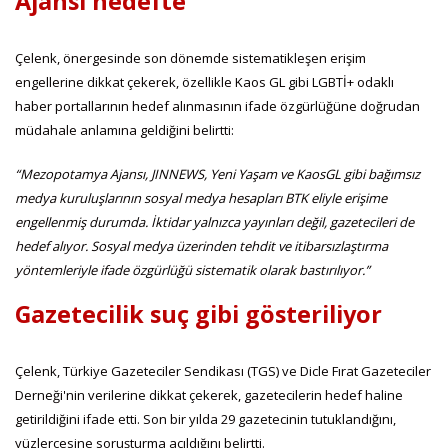
Ajansı hedefte
Çelenk, önergesinde son dönemde sistematikleşen erişim
engellerine dikkat çekerek, özellikle Kaos GL gibi LGBTİ+ odaklı
haber portallarının hedef alınmasının ifade özgürlüğüne doğrudan
müdahale anlamına geldiğini belirtti:
“Mezopotamya Ajansı, JINNEWS, Yeni Yaşam ve KaosGL gibi bağımsız
medya kuruluşlarının sosyal medya hesapları BTK eliyle erişime
engellenmiş durumda. İktidar yalnızca yayınları değil, gazetecileri de
hedef alıyor. Sosyal medya üzerinden tehdit ve itibarsızlaştırma
yöntemleriyle ifade özgürlüğü sistematik olarak bastırılıyor.”
Gazetecilik suç gibi gösteriliyor
Çelenk, Türkiye Gazeteciler Sendikası (TGS) ve Dicle Fırat Gazeteciler
Derneği'nin verilerine dikkat çekerek, gazetecilerin hedef haline
getirildiğini ifade etti. Son bir yılda 29 gazetecinin tutuklandığını,
yüzlercesine soruşturma açıldığını belirtti.