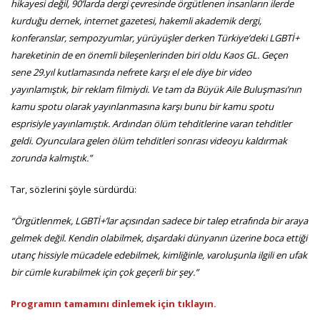
hikayesi değil, 90’larda dergi çevresinde örgütlenen insanların ilerde
kurduğu dernek, internet gazetesi, hakemli akademik dergi,
konferanslar, sempozyumlar, yürüyüşler derken Türkiye’deki LGBTİ+
hareketinin de en önemli bileşenlerinden biri oldu Kaos GL. Geçen
sene 29.yıl kutlamasında nefrete karşı el ele diye bir video
yayınlamıştık, bir reklam filmiydi. Ve tam da Büyük Aile Buluşması’nın
kamu spotu olarak yayınlanmasına karşı bunu bir kamu spotu
esprisiyle yayınlamıştık. Ardından ölüm tehditlerine varan tehditler
geldi. Oyunculara gelen ölüm tehditleri sonrası videoyu kaldırmak
zorunda kalmıştık.”
Tar, sözlerini şöyle sürdürdü:
“Örgütlenmek, LGBTİ+’lar açısından sadece bir talep etrafında bir araya
gelmek değil. Kendin olabilmek, dışardaki dünyanın üzerine boca ettiği
utanç hissiyle mücadele edebilmek, kimliğinle, varoluşunla ilgili en ufak
bir cümle kurabilmek için çok geçerli bir şey.”
Programın tamamını dinlemek için tıklayın.