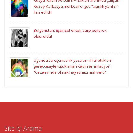
Rusya: Kadın ve LGBTİ+ hakları alanında çalışan
Kuzey Kafkasya merkezli örgüt, “aşırılık yanlısı”
ilan edildi!
Bulgaristan: Eşcinsel erkek darp edilerek
öldürüldü!
Uganda’da eşcinsellik yasasını ihlal ettikleri
gerekçesiyle tutuklanan kadınlar anlatıyor:
“Cezaevinde olmak hayatımızı mahvetti”
Site İçi Arama