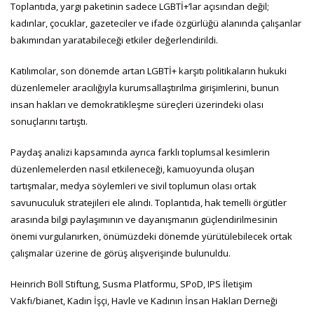
Toplantıda, yargı paketinin sadece LGBTİ+’lar açısından değil;
kadınlar, çocuklar, gazeteciler ve ifade özgürlüğü alanında çalışanlar
bakımından yaratabileceği etkiler değerlendirildi.
Katılımcılar, son dönemde artan LGBTİ+ karşıtı politikaların hukuki
düzenlemeler aracılığıyla kurumsallaştırılma girişimlerini, bunun
insan hakları ve demokratikleşme süreçleri üzerindeki olası
sonuçlarını tartıştı.
Paydaş analizi kapsamında ayrıca farklı toplumsal kesimlerin
düzenlemelerden nasıl etkileneceği, kamuoyunda oluşan
tartışmalar, medya söylemleri ve sivil toplumun olası ortak
savunuculuk stratejileri ele alındı. Toplantıda, hak temelli örgütler
arasında bilgi paylaşımının ve dayanışmanın güçlendirilmesinin
önemi vurgulanırken, önümüzdeki dönemde yürütülebilecek ortak
çalışmalar üzerine de görüş alışverişinde bulunuldu.
Heinrich Böll Stiftung, Susma Platformu, SPoD, IPS İletişim
Vakfı/bianet, Kadın İşçi, Havle ve Kadının İnsan Hakları Derneği