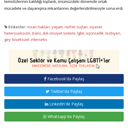
temsilcilerinin katıldığı toplantı, önümüzdeki dönemde ortak
mücadele ve dayanışma imkanlarının değerlendirilmesiyle sona erdi.
Etiketler:
insan hakları
,
yaşam
,
nefret suçları
,
siyaset
,
heteroseksizm
,
trans
,
ikili cinsiyet sistemi
,
lgbti
,
eşcinsellik
,
lezbiyen
,
gey
,
biseksüel
,
interseks
Facebook'da Paylaş
Twitter'da Paylaş
LinkedIn'de Paylaş
Whatsapp'da Paylaş