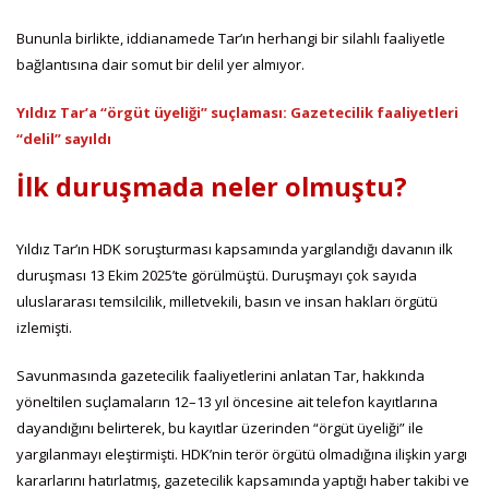
Bununla birlikte, iddianamede Tar’ın herhangi bir silahlı faaliyetle
bağlantısına dair somut bir delil yer almıyor.
Yıldız Tar’a “örgüt üyeliği” suçlaması: Gazetecilik faaliyetleri
“delil” sayıldı
İlk duruşmada neler olmuştu?
Yıldız Tar’ın HDK soruşturması kapsamında yargılandığı davanın ilk
duruşması 13 Ekim 2025’te görülmüştü. Duruşmayı çok sayıda
uluslararası temsilcilik, milletvekili, basın ve insan hakları örgütü
izlemişti.
Savunmasında gazetecilik faaliyetlerini anlatan Tar, hakkında
yöneltilen suçlamaların 12–13 yıl öncesine ait telefon kayıtlarına
dayandığını belirterek, bu kayıtlar üzerinden “örgüt üyeliği” ile
yargılanmayı eleştirmişti. HDK’nin terör örgütü olmadığına ilişkin yargı
kararlarını hatırlatmış, gazetecilik kapsamında yaptığı haber takibi ve