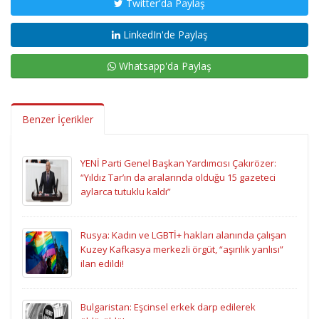
Twitter'da Paylaş
LinkedIn'de Paylaş
Whatsapp'da Paylaş
Benzer İçerikler
YENİ Parti Genel Başkan Yardımcısı Çakırözer:
“Yıldız Tar’ın da aralarında olduğu 15 gazeteci
aylarca tutuklu kaldı”
Rusya: Kadın ve LGBTİ+ hakları alanında çalışan
Kuzey Kafkasya merkezli örgüt, “aşırılık yanlısı”
ilan edildi!
Bulgaristan: Eşcinsel erkek darp edilerek