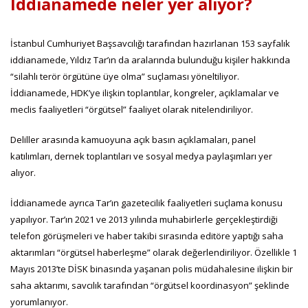
İddianamede neler yer alıyor?
İstanbul Cumhuriyet Başsavcılığı tarafından hazırlanan 153 sayfalık
iddianamede, Yıldız Tar’ın da aralarında bulunduğu kişiler hakkında
“silahlı terör örgütüne üye olma” suçlaması yöneltiliyor.
İddianamede, HDK’ye ilişkin toplantılar, kongreler, açıklamalar ve
meclis faaliyetleri “örgütsel” faaliyet olarak nitelendiriliyor.
Deliller arasında kamuoyuna açık basın açıklamaları, panel
katılımları, dernek toplantıları ve sosyal medya paylaşımları yer
alıyor.
İddianamede ayrıca Tar’ın gazetecilik faaliyetleri suçlama konusu
yapılıyor. Tar’ın 2021 ve 2013 yılında muhabirlerle gerçekleştirdiği
telefon görüşmeleri ve haber takibi sırasında editöre yaptığı saha
aktarımları “örgütsel haberleşme” olarak değerlendiriliyor. Özellikle 1
Mayıs 2013’te DİSK binasında yaşanan polis müdahalesine ilişkin bir
saha aktarımı, savcılık tarafından “örgütsel koordinasyon” şeklinde
yorumlanıyor.