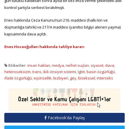
gün tutuklu kaldıktan sonra ayda bir kez imza verme şeklindeki adli
kontrol şartıyla serbest bırakılmıştı.
Enes hakkında Ceza Kanunu’nun 216. maddesi (halkı kin ve
düşmanlığa tahrik) ve 217/A maddesi (yanıltıcı bilgiyi alenen yayma)
kapsamında dava açıldı.
Enes Hocaoğulları hakkında tahliye kararı
Etiketler:
insan hakları
,
medya
,
nefret suçları
,
siyaset
,
dava
,
heteroseksizm
,
trans
,
ikili cinsiyet sistemi
,
lgbti
,
basın özgürlüğü
,
ifade özgürlüğü
,
eşcinsellik
,
lezbiyen
,
gey
,
biseksüel
,
interseks
Facebook'da Paylaş