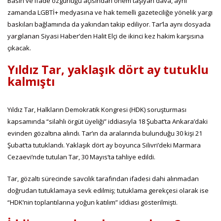
Basın ve ifade özgürlüğü açısından önem taşıyan dava, aynı
zamanda LGBTİ+ medyasına ve hak temelli gazeteciliğe yönelik yargı
baskıları bağlamında da yakından takip ediliyor. Tar’la aynı dosyada
yargılanan Siyasi Haber’den Halit Elçi de ikinci kez hakim karşısına
çıkacak.
Yıldız Tar, yaklaşık dört ay tutuklu
kalmıştı
Yıldız Tar, Halkların Demokratik Kongresi (HDK) soruşturması
kapsamında “silahlı örgüt üyeliği” iddiasıyla 18 Şubat’ta Ankara’daki
evinden gözaltına alındı. Tar’ın da aralarında bulunduğu 30 kişi 21
Şubat’ta tutuklandı. Yaklaşık dört ay boyunca Silivri’deki Marmara
Cezaevi’nde tutulan Tar, 30 Mayıs’ta tahliye edildi.
Tar, gözaltı sürecinde savcılık tarafından ifadesi dahi alınmadan
doğrudan tutuklamaya sevk edilmiş; tutuklama gerekçesi olarak ise
“HDK’nin toplantılarına yoğun katılım” iddiası gösterilmişti.