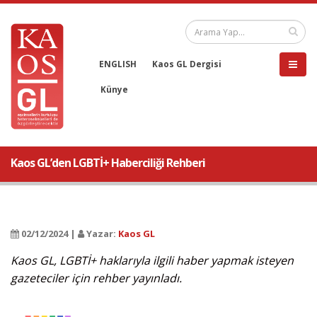
ENGLISH
Kaos GL Dergisi
Künye
Kaos GL’den LGBTİ+ Haberciliği Rehberi
02/12/2024 |
Yazar:
Kaos GL
Kaos GL, LGBTİ+ haklarıyla ilgili haber yapmak isteyen
gazeteciler için rehber yayınladı.