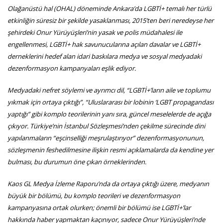
Olağanüstü hal (OHAL) döneminde Ankara’da LGBTİ+ temalı her türlü
etkinliğin süresiz bir şekilde yasaklanması, 2015’ten beri neredeyse her
şehirdeki Onur Yürüyüşleri’nin yasak ve polis müdahalesi ile
engellenmesi, LGBTİ+ hak savunucularına açılan davalar ve LGBTİ+
derneklerini hedef alan idari baskılara medya ve sosyal medyadaki
dezenformasyon kampanyaları eşlik ediyor.
Medyadaki nefret söylemi ve ayrımcı dil, “LGBTİ+’ların aile ve toplumu
yıkmak için ortaya çıktığı”, “Uluslararası bir lobinin ‘LGBT propagandası
yaptığı” gibi komplo teorilerinin yanı sıra, güncel meselelerde de açığa
çıkıyor. Türkiye’nin İstanbul Sözleşmesi’nden çekilme sürecinde dini
yapılanmaların “eşcinselliği meşrulaştırıyor” dezenformasyonunun,
sözleşmenin feshedilmesine ilişkin resmi açıklamalarda da kendine yer
bulması, bu durumun öne çıkan örneklerinden.
Kaos GL Medya İzleme Raporu’nda da ortaya çıktığı üzere, medyanın
büyük bir bölümü, bu komplo teorileri ve dezenformasyon
kampanyasına ortak olurken; önemli bir bölümü ise LGBTİ+’lar
hakkında haber yapmaktan kaçınıyor, sadece Onur Yürüyüşleri’nde