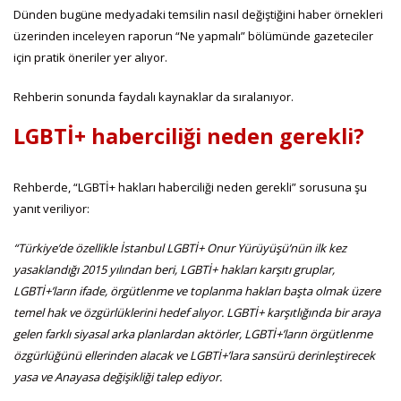
Dünden bugüne medyadaki temsilin nasıl değiştiğini haber örnekleri
üzerinden inceleyen raporun “Ne yapmalı” bölümünde gazeteciler
için pratik öneriler yer alıyor.
Rehberin sonunda faydalı kaynaklar da sıralanıyor.
LGBTİ+ haberciliği neden gerekli?
Rehberde, “LGBTİ+ hakları haberciliği neden gerekli” sorusuna şu
yanıt veriliyor:
“
Türkiye’de özellikle İstanbul LGBTİ+ Onur Yürüyüşü’nün ilk kez
yasaklandığı 2015 yılından beri, LGBTİ+ hakları karşıtı gruplar,
LGBTİ+’ların ifade, örgütlenme ve toplanma hakları başta olmak üzere
temel hak ve özgürlüklerini hedef alıyor. LGBTİ+ karşıtlığında bir araya
gelen farklı siyasal arka planlardan aktörler, LGBTİ+’ların örgütlenme
özgürlüğünü ellerinden alacak ve LGBTİ+’lara sansürü derinleştirecek
yasa ve Anayasa değişikliği talep ediyor.