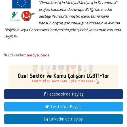
“Demokrasi için Medya/Medya için Demokrasi”
projesi kapsamında Avrupa Birliği’nin maddi
desteği ile hazırlanmıştır. İçerik tamamıyla
KaosGL.org’un sorumluluğu altındadır ve Avrupa
Birliği’nin veya Gazeteciler Cemiyeti’nin görüşlerini yansıtmak zorunda
değildir.
Etiketler:
medya
,
beda
Facebook'da Paylaş
Twitter'da Paylaş
LinkedIn'de Paylaş