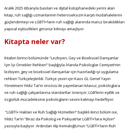
Aralık 2025 itibarıyla basılan ve dijital kütüphanedeki yerini alan
kitap, ruh sağlığı uzmanlarının heteroseksizm karşıtı müdahalelerini
güçlendirmeyi ve LGBTİ+’ların ruh sağlığı alanında maruz bırakıldıkları
yapısal eşitsizlikleri görünür kılmayı amaçlıyor.
Kitapta neler var?
Kitabın birinci bölümünde “Lezbiyen, Gey ve Biseksüel Danışanlar
İçin İyi Örnekler Rehberi” başlığıyla İrlanda Psikologlar Cemiyeti’nin
lezbiyen, gey ve biseksüel danışanlar için hazırladığı iyi uygulama
rehberi Türkçeleştirildi. Türkçe çeviri için Kaos GL Genel Yayın
Yönetmeni Yıldız Tar’ın önsözü ile yayımlanan kılavuz, psikologlara
ve ruh sağlığı çalışanlarına standartlar öneriyor; LGB’lerin eşitlik ve
özgürlük mücadelesine psikologların sesini katmayı hedefliyor.
“LGBTİ+ Hakları ve Ruh Sağlığı Hizmetleri” başlıklı ikinci bölüm ise,
Yıldız Tar’ın “Biraz da Psikolog ve Psikiyatrlar LGBTİ+’lara Açılsın”
yazısıyla başlıyor. Ardından Alp Kemaloğlu’nun “LGBTİ+’ların Ruh