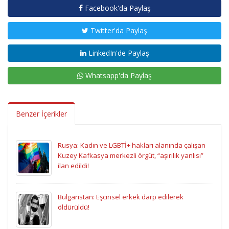
Facebook'da Paylaş
Twitter'da Paylaş
LinkedIn'de Paylaş
Whatsapp'da Paylaş
Benzer İçerikler
Rusya: Kadın ve LGBTİ+ hakları alanında çalışan
Kuzey Kafkasya merkezli örgüt, “aşırılık yanlısı”
ilan edildi!
Bulgaristan: Eşcinsel erkek darp edilerek
öldürüldü!