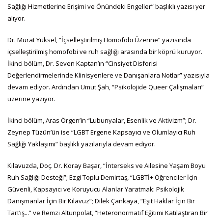
Sağlığı Hizmetlerine Erişimi ve Önündeki Engeller” başlıklı yazısı yer
alıyor.
Dr. Murat Yüksel, “İçselleştirilmiş Homofobi Üzerine” yazısında
içselleştirilmiş homofobi ve ruh sağlığı arasında bir köprü kuruyor.
İkinci bölüm, Dr. Seven Kaptan’ın “Cinsiyet Disforisi
Değerlendirmelerinde Klinisyenlere ve Danışanlara Notlar” yazısıyla
devam ediyor. Ardından Umut Şah, “Psikolojide Queer Çalışmaları”
üzerine yazıyor.
İkinci bölüm, Aras Örgen’in “Lubunyalar, Esenlik ve Aktivizm”; Dr.
Zeynep Tüzün’ün ise “LGBT Ergene Kapsayıcı ve Olumlayıcı Ruh
Sağlığı Yaklaşımı” başlıklı yazılarıyla devam ediyor.
Kılavuzda, Doç. Dr. Koray Başar, “İnterseks ve Ailesine Yaşam Boyu
Ruh Sağlığı Desteği”; Ezgi Toplu Demirtaş, “LGBTİ+ Öğrenciler İçin
Güvenli, Kapsayıcı ve Koruyucu Alanlar Yaratmak: Psikolojik
Danışmanlar İçin Bir Kılavuz”; Dilek Çankaya, “Eşit Haklar İçin Bir
Tart’ış...” ve Remzi Altunpolat, “Heteronormatif Eğitimi Katılaştıran Bir