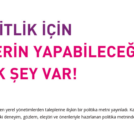
n yerel yönetimlerden taleplerine ilişkin bir politika metni yayınladı. K
eki deneyim, gözlem, eleştiri ve önerileriyle hazırlanan politika metnind