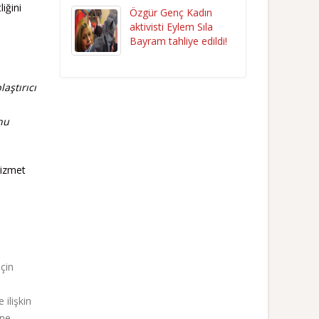
liğini
Özgür Genç Kadın
aktivisti Eylem Sıla
Bayram tahliye edildi!
aştırıcı
nu
hizmet
için
 ilişkin
ene,