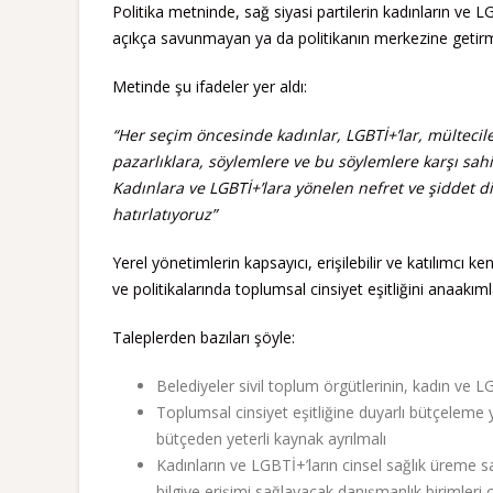
Politika metninde, sağ siyasi partilerin kadınların ve LGB
açıkça savunmayan ya da politikanın merkezine getirmeye
Metinde şu ifadeler yer aldı:
“Her seçim öncesinde kadınlar, LGBTİ+’lar, mülteciler
pazarlıklara, söylemlere ve bu söylemlere karşı sahic
Kadınlara ve LGBTİ+’lara yönelen nefret ve şiddet d
hatırlatıyoruz”
Yerel yönetimlerin kapsayıcı, erişilebilir ve katılımcı
ve politikalarında toplumsal cinsiyet eşitliğini anaakıml
Taleplerden bazıları şöyle:
Belediyeler sivil toplum örgütlerinin, kadın ve LG
Toplumsal cinsiyet eşitliğine duyarlı bütçeleme y
bütçeden yeterli kaynak ayrılmalı
Kadınların ve LGBTİ+’ların cinsel sağlık üreme sağl
bilgiye erişimi sağlayacak danışmanlık birimleri 