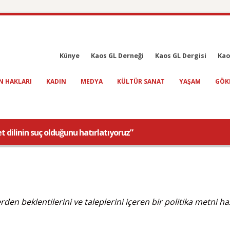
Künye
Kaos GL Derneği
Kaos GL Dergisi
Kao
N HAKLARI
KADIN
MEDYA
KÜLTÜR SANAT
YAŞAM
GÖK
t dilinin suç olduğunu hatırlatıyoruz”
en beklentilerini ve taleplerini içeren bir politika metni haz