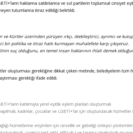
Tİ+’ların haklarına saldırılarına ve sol partilerin toplumsal cinsiyet eşit
n tutumlarına itiraz edildiği belirtildi.
 ve Kürtler üzerinden yürüyen ırkçı, ötekileştirici, ayrımcı ve kutupl
i bir politika ve itiraz hattı kurmayan muhalefete karşı çıkıyoruz.
ilinin suç olduğunu, en temel insan haklarının ihlali demek olduğu
 kentler oluşturması gerektiğine dikkat çeken metinde, belediyelerin tüm 
aştırması gerektiği ifade edildi.
BTİ+’ların katılımıyla yerel eşitlik eylem planları oluşturmalı
apılmalı, kadınlar, çocuklar ve LGBTİ+’lar için oluşturulacak hizmetler 
ığı hizmetlerine erişimleri için cinsellik ve gebeliği önleyici yöntemlere
oluşturulmalı, ücretsiz test (HIV, HPV vb.) ve tarama (jinekolojik muay