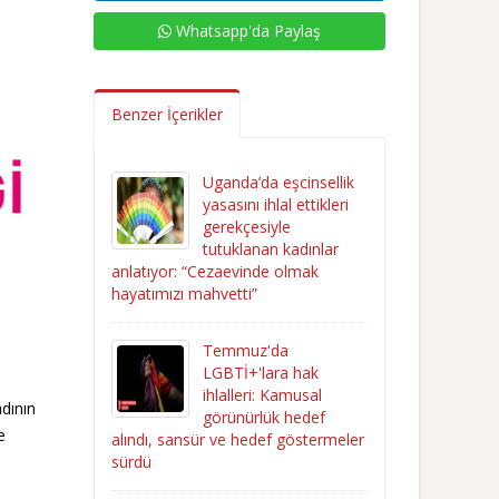
Whatsapp'da Paylaş
Benzer İçerikler
Uganda’da eşcinsellik
yasasını ihlal ettikleri
gerekçesiyle
tutuklanan kadınlar
anlatıyor: “Cezaevinde olmak
hayatımızı mahvetti”
Temmuz'da
LGBTİ+'lara hak
ihlalleri: Kamusal
adının
görünürlük hedef
e
alındı, sansür ve hedef göstermeler
sürdü