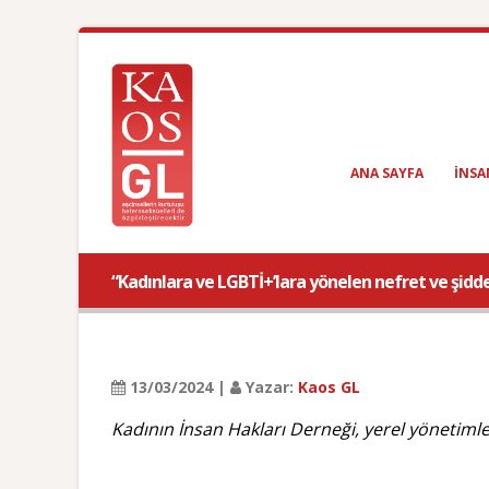
ANA SAYFA
INSA
“Kadınlara ve LGBTİ+’lara yönelen nefret ve şidde
13/03/2024 |
Yazar:
Kaos GL
Kadının İnsan Hakları Derneği, yerel yönetimlerd