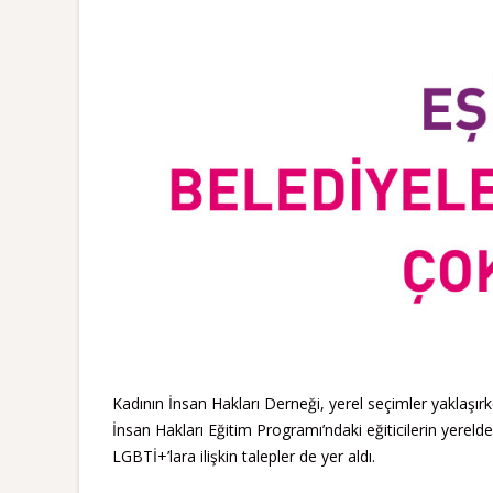
Kadının İnsan Hakları Derneği, yerel seçimler yaklaşırke
İnsan Hakları Eğitim Programı’ndaki eğiticilerin yereld
LGBTİ+’lara ilişkin talepler de yer aldı.