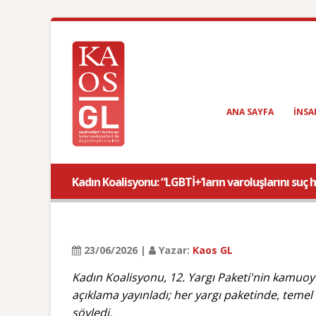
ANA SAYFA
INSA
Kadın Koalisyonu: “LGBTİ+’ların varoluşlarını suç
23/06/2026 |
Yazar:
Kaos GL
Kadın Koalisyonu, 12. Yargı Paketi'nin kamu
açıklama yayınladı; her yargı paketinde, temel 
söyledi.