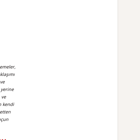
lemeler,
aklaşımı
 ve
 yerine
 ve
n kendi
etten
suçun