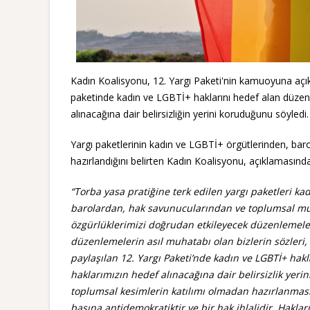
Kadın Koalisyonu, 12. Yargı Paketi'nin kamuoyuna açı
paketinde kadın ve LGBTİ+ haklarını hedef alan düzenl
alınacağına dair belirsizliğin yerini koruduğunu söyledi.
Yargı paketlerinin kadın ve LGBTİ+ örgütlerinden, ba
hazırlandığını belirten Kadın Koalisyonu, açıklamasında
“Torba yasa pratiğine terk edilen yargı paketleri k
barolardan, hak savunucularından ve toplumsal muh
özgürlüklerimizi doğrudan etkileyecek düzenlemeler 
düzenlemelerin asıl muhatabı olan bizlerin sözleri
paylaşılan 12. Yargı Paketi’nde kadın ve LGBTİ+ hak
haklarımızın hedef alınacağına dair belirsizlik yerin
toplumsal kesimlerin katılımı olmadan hazırlanması 
başına antidemokratiktir ve bir hak ihlalidir. Hakla