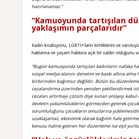
hazırlanamaz.”
“Kamuoyunda tartışılan düz
yaklaşımın parçalarıdır”
Kadın Koalisyonu, LGBTİ+’ların kimliklerini ve varoluşla
haklarına ve yaşam hakkına açık bir saldırı olduğunu v
“Bugün kamuoyunda tartışılan kadınların nafaka hak
sosyal medya alanını denetim ve baskı altına alma h
birbirinden bağımsız değildir. Bütün bu düzenlemel
cezalandırma üzerinden yeniden şekillendirmek istey
cezaları artırmayı çözüm diye sunan anlayışı kabul e
devletin yükümlülüklerini görmezden gelerek çocukla
sorumluluğunu çocukların omuzlarına yüklemesidir
uzaklaşamaz, ekonomik olarak bağımlı hale getirme po
konusu haline getiren her düzenleme ise eşit yurttaş