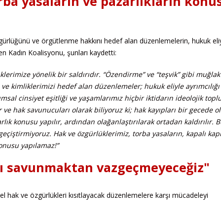
rba yasaların ve pazarlıkların konu
gürlüğünü ve örgütlenme hakkını hedef alan düzenlemelerin, hukuk eli
ten Kadın Koalisyonu, şunları kaydetti:
lerimize yönelik bir saldırıdır. “Özendirme” ve “teşvik” gibi muğlak
e kimliklerimizi hedef alan düzenlemeler; hukuk eliyle ayrımcılığı
msal cinsiyet eşitliği ve yaşamlarımız hiçbir iktidarın ideolojik top
r ve hak savunucuları olarak biliyoruz ki; hak kayıpları bir gecede ol
lık konusu yapılır, ardından olağanlaştırılarak ortadan kaldırılır. 
 geçiştirmiyoruz. Hak ve özgürlüklerimiz, torba yasaların, kapalı kapı
konusu yapılamaz!”
nı savunmaktan vazgeçmeyeceğiz"
el hak ve özgürlükleri kısıtlayacak düzenlemelere karşı mücadeleyi