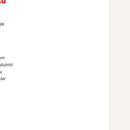
su
yle
lum
dubitti
Bu
lar