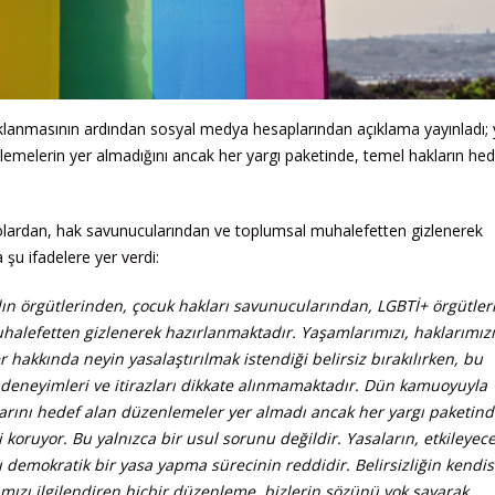
klanmasının ardından sosyal medya hesaplarından açıklama yayınladı; 
emelerin yer almadığını ancak her yargı paketinde, temel hakların hed
rolardan, hak savunucularından ve toplumsal muhalefetten gizlenerek
 şu ifadelere yer verdi:
adın örgütlerinden, çocuk hakları savunucularından, LGBTİ+ örgütler
alefetten gizlenerek hazırlanmaktadır. Yaşamlarımızı, haklarımızı
hakkında neyin yasalaştırılmak istendiği belirsiz bırakılırken, bu
, deneyimleri ve itirazları dikkate alınmamaktadır. Dün kamuoyuyla
larını hedef alan düzenlemeler yer almadı ancak her yargı paketind
i koruyor. Bu yalnızca bir usul sorunu değildir. Yasaların, etkileyec
demokratik bir yasa yapma sürecinin reddidir. Belirsizliğin kendisi
rımızı ilgilendiren hiçbir düzenleme, bizlerin sözünü yok sayarak