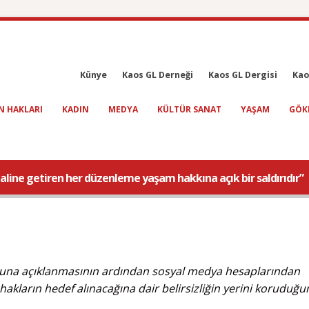
Künye
Kaos GL Derneği
Kaos GL Dergisi
Kao
N HAKLARI
KADIN
MEDYA
KÜLTÜR SANAT
YAŞAM
GÖK
 haline getiren her düzenleme yaşam hakkına açık bir saldırıdır”
oyuna açıklanmasının ardından sosyal medya hesaplarından
hakların hedef alınacağına dair belirsizliğin yerini koruduğ