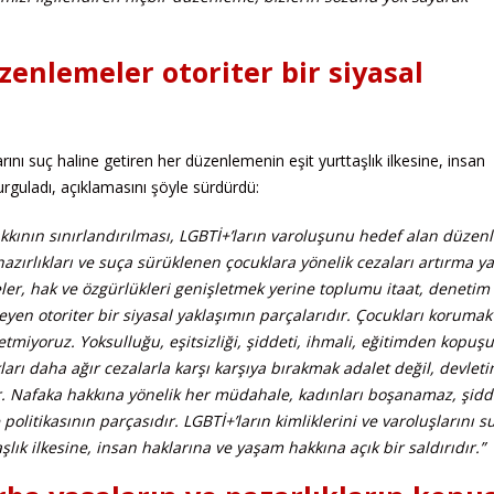
enlemeler otoriter bir siyasal
rını suç haline getiren her düzenlemenin eşit yurttaşlık ilkesine, insan
urguladı, açıklamasını şöyle sürdürdü:
kının sınırlandırılması, LGBTİ+’ların varoluşunu hedef alan düzen
azırlıkları ve suça sürüklenen çocuklara yönelik cezaları artırma y
er, hak ve özgürlükleri genişletmek yerine toplumu itaat, denetim
en otoriter bir siyasal yaklaşımın parçalarıdır. Çocukları korumak
tmiyoruz. Yoksulluğu, eşitsizliği, şiddeti, ihmali, eğitimden kopuşu
rı daha ağır cezalarla karşı karşıya bırakmak adalet değil, devleti
. Nafaka hakkına yönelik her müdahale, kadınları boşanamaz, şidd
litikasının parçasıdır. LGBTİ+’ların kimliklerini ve varoluşlarını 
lık ilkesine, insan haklarına ve yaşam hakkına açık bir saldırıdır.”