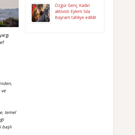
Özgür Genç Kadın
aktivisti Eylem Sıla
Bayram tahliye edildi!
yargı
ef
inden,
 ve
e, temel
eği
 başlı