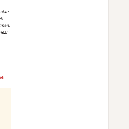
 olan
ak
ğmen,
mez!
eti