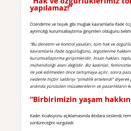
“Hak ve özgürlüklerimiz to
yapılamaz!”
Özendirme ve teşvik gibi muğlak kavramlarla ifade öz
ayrımcılığı kurumsallaştırma girişimleri olduğunu belir
“Bu denetim ve kontrol yasaları, tüm hak ve özgürlük
kavramlarla ifade özgürlüğünü, örgütlenme hakkını v
kurumsallaştırma girişimleridir. İnsan hakları, toplu
mühendisliği alanı değildir. Biz kadınlar, feministle
ile yok edilmeden önce tartışmaya açılır, sonra pazar
nedenle hiçbir saldırıyı “şimdilik ertelendi” diyerek
ardında yürütülen müzakerelerin ve pazarlıkların 
“Birbirimizin yaşam hakkı
Kadın Koalisyonu açıklamasında iktidara seslendi; tem
sürdüreceğini vurguladı: