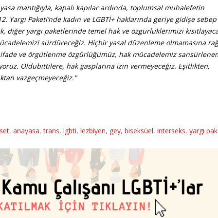
 yasa mantığıyla, kapalı kapılar ardında, toplumsal muhalefetin
12. Yargı Paketi’nde kadın ve LGBTİ+ haklarında geriye gidişe sebep
 diğer yargı paketlerinde temel hak ve özgürlüklerimizi kısıtlayac
mücadelemizi sürdüreceğiz. Hiçbir yasal düzenleme olmamasına ra
anan ifade ve örgütlenme özgürlüğümüz, hak mücadelemiz sansürlene
ruz. Oldubittilere, hak gasplarına izin vermeyeceğiz. Eşitlikten,
aktan vazgeçmeyeceğiz."
set
,
anayasa
,
trans
,
lgbti
,
lezbiyen
,
gey
,
biseksüel
,
interseks
,
yargı pak