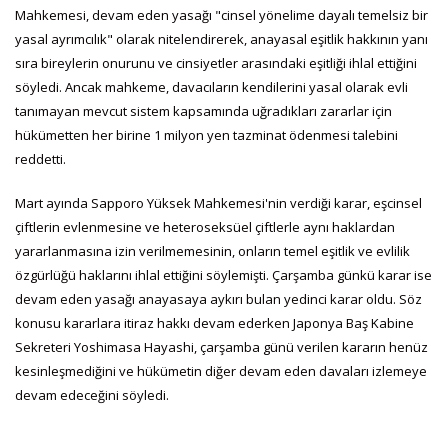
Mahkemesi, devam eden yasağı "cinsel yönelime dayalı temelsiz bir
yasal ayrımcılık" olarak nitelendirerek, anayasal eşitlik hakkının yanı
sıra bireylerin onurunu ve cinsiyetler arasındaki eşitliği ihlal ettiğini
söyledi. Ancak mahkeme, davacıların kendilerini yasal olarak evli
tanımayan mevcut sistem kapsamında uğradıkları zararlar için
hükümetten her birine 1 milyon yen tazminat ödenmesi talebini
reddetti.
Mart ayında Sapporo Yüksek Mahkemesi'nin verdiği karar, eşcinsel
çiftlerin evlenmesine ve heteroseksüel çiftlerle aynı haklardan
yararlanmasına izin verilmemesinin, onların temel eşitlik ve evlilik
özgürlüğü haklarını ihlal ettiğini söylemişti. Çarşamba günkü karar ise
devam eden yasağı anayasaya aykırı bulan yedinci karar oldu. Söz
konusu kararlara itiraz hakkı devam ederken Japonya Baş Kabine
Sekreteri Yoshimasa Hayashi, çarşamba günü verilen kararın henüz
kesinleşmediğini ve hükümetin diğer devam eden davaları izlemeye
devam edeceğini söyledi.