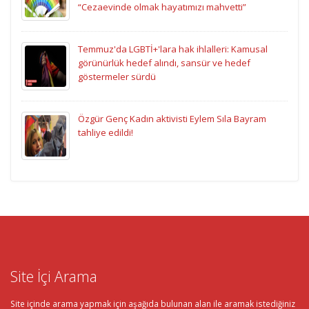
“Cezaevinde olmak hayatımızı mahvetti”
Temmuz'da LGBTİ+'lara hak ihlalleri: Kamusal
görünürlük hedef alındı, sansür ve hedef
göstermeler sürdü
Özgür Genç Kadın aktivisti Eylem Sıla Bayram
tahliye edildi!
Site İçi Arama
Site içinde arama yapmak için aşağıda bulunan alan ile aramak istediğiniz