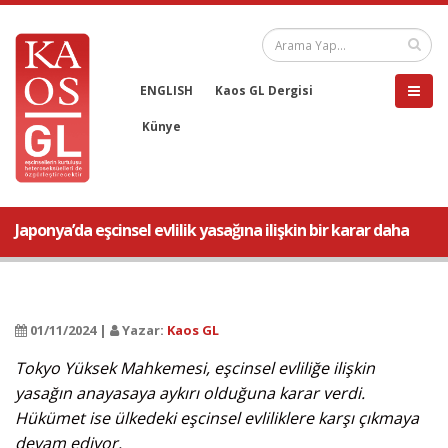
ENGLISH
Kaos GL Dergisi
Künye
Japonya’da eşcinsel evlilik yasağına ilişkin bir karar daha
01/11/2024 |
Yazar:
Kaos GL
Tokyo Yüksek Mahkemesi, eşcinsel evliliğe ilişkin
yasağın anayasaya aykırı olduğuna karar verdi.
Hükümet ise ülkedeki eşcinsel evliliklere karşı çıkmaya
devam ediyor.