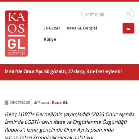
ENGLISH
Kaos GL Dergisi
Künye
İzmir’de Onur Ayı: 60 gözaltı, 27 darp, 3 nefret eylemi!
29/07/2023 |
Yazar:
Kaos GL
Genç LGBTİ+ Derneği’nin yayımladığı “2023 Onur Ayında
İzmir’de LGBTİ+’ların İfade ve Örgütlenme Özgürlüğü
Raporu”, İzmir genelinde Onur Ayı kapsamında
yaşananları kronolojik olarak anlatıyor.