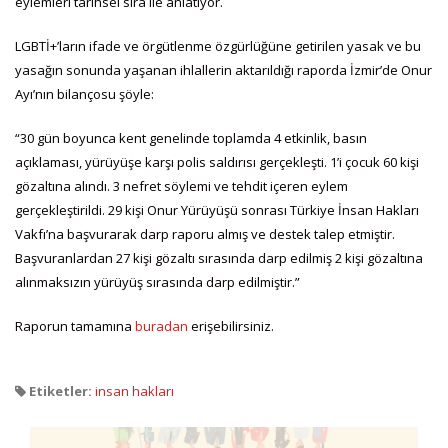
eylemleri tarihsel sıra ile anlatıyor.
LGBTİ+’ların ifade ve örgütlenme özgürlüğüne getirilen yasak ve bu
yasağın sonunda yaşanan ihlallerin aktarıldığı raporda İzmir’de Onur
Ayı’nın bilançosu şöyle:
“30 gün boyunca kent genelinde toplamda 4 etkinlik, basın
açıklaması, yürüyüşe karşı polis saldırısı gerçekleşti. 1’i çocuk 60 kişi
gözaltına alındı. 3 nefret söylemi ve tehdit içeren eylem
gerçekleştirildi. 29 kişi Onur Yürüyüşü sonrası Türkiye İnsan Hakları
Vakfı’na başvurarak darp raporu almış ve destek talep etmiştir.
Başvuranlardan 27 kişi gözaltı sırasında darp edilmiş 2 kişi gözaltına
alınmaksızın yürüyüş sırasında darp edilmiştir.”
Raporun tamamına
buradan
erişebilirsiniz.
Etiketler:
insan hakları