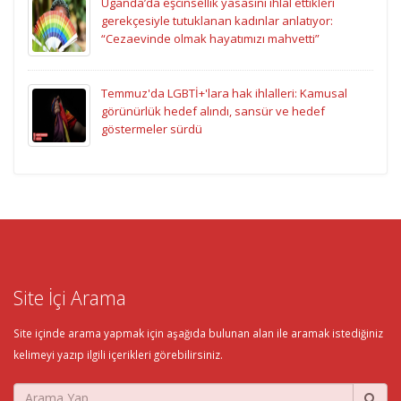
Uganda’da eşcinsellik yasasını ihlal ettikleri
gerekçesiyle tutuklanan kadınlar anlatıyor:
“Cezaevinde olmak hayatımızı mahvetti”
Temmuz'da LGBTİ+'lara hak ihlalleri: Kamusal
görünürlük hedef alındı, sansür ve hedef
göstermeler sürdü
Site İçi Arama
Site içinde arama yapmak için aşağıda bulunan alan ile aramak istediğiniz
kelimeyi yazıp ilgili içerikleri görebilirsiniz.