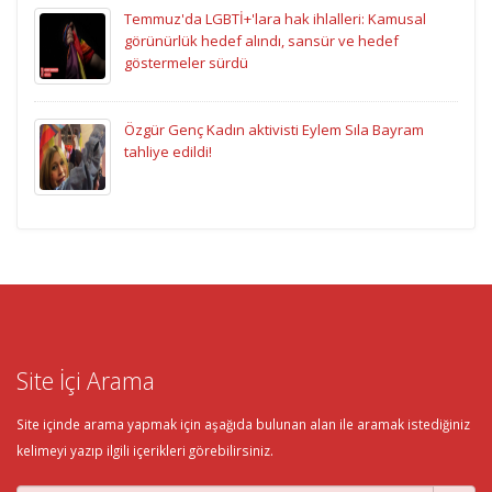
Temmuz'da LGBTİ+'lara hak ihlalleri: Kamusal
görünürlük hedef alındı, sansür ve hedef
göstermeler sürdü
Özgür Genç Kadın aktivisti Eylem Sıla Bayram
tahliye edildi!
Site İçi Arama
Site içinde arama yapmak için aşağıda bulunan alan ile aramak istediğiniz
kelimeyi yazıp ilgili içerikleri görebilirsiniz.