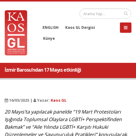
ENGLISH
Kaos GL Dergisi
Künye
İzmir Barosu’ndan 17 Mayıs etkinliği
16/05/2025 |
Yazar:
Kaos GL
20 Mayıs’ta yapılacak panelde “19 Mart Protestoları
Işığında Toplumsal Olaylara LGBTİ+ Perspektifinden
Bakmak” ve “Aile Yılında LGBTİ+ Karşıtı Hukuki
Düzenlemeler ve Savunuculuk Pratikleri” konuşulacak.