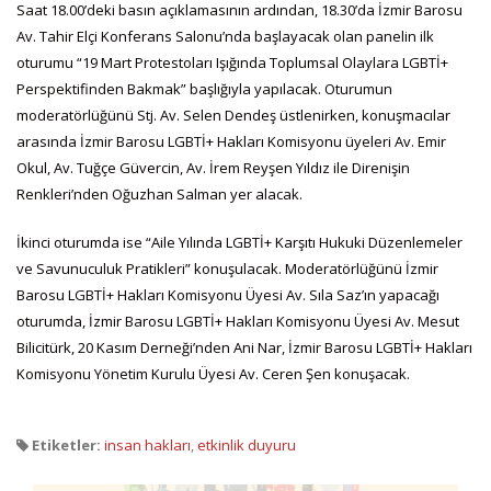
Saat 18.00’deki basın açıklamasının ardından, 18.30’da İzmir Barosu
Av. Tahir Elçi Konferans Salonu’nda başlayacak olan panelin ilk
oturumu “19 Mart Protestoları Işığında Toplumsal Olaylara LGBTİ+
Perspektifinden Bakmak” başlığıyla yapılacak. Oturumun
moderatörlüğünü Stj. Av. Selen Dendeş üstlenirken, konuşmacılar
arasında İzmir Barosu LGBTİ+ Hakları Komisyonu üyeleri Av. Emir
Okul, Av. Tuğçe Güvercin, Av. İrem Reyşen Yıldız ile Direnişin
Renkleri’nden Oğuzhan Salman yer alacak.
İkinci oturumda ise “Aile Yılında LGBTİ+ Karşıtı Hukuki Düzenlemeler
ve Savunuculuk Pratikleri” konuşulacak. Moderatörlüğünü İzmir
Barosu LGBTİ+ Hakları Komisyonu Üyesi Av. Sıla Saz’ın yapacağı
oturumda, İzmir Barosu LGBTİ+ Hakları Komisyonu Üyesi Av. Mesut
Bilicitürk, 20 Kasım Derneği’nden Ani Nar, İzmir Barosu LGBTİ+ Hakları
Komisyonu Yönetim Kurulu Üyesi Av. Ceren Şen konuşacak.
Etiketler:
insan hakları
,
etkinlik duyuru