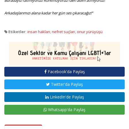
Buradayız! Gitmiyoruz! Korkmuyoruz! Geri adım atmıyoruz!
Arkadaşlarımızı alana kadar her gün ses çıkaracağız!”
Etiketler:
insan hakları
,
nefret suçları
,
onur yürüyüşü
Facebook'da Paylaş
Twitter'da Paylaş
LinkedIn'de Paylaş
Whatsapp'da Paylaş