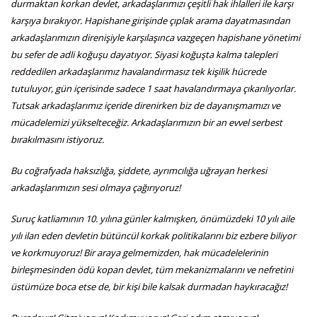
durmaktan korkan devlet, arkadaşlarımızı çeşitli hak ihlalleri ile karşı
karşıya bırakıyor. Hapishane girişinde çıplak arama dayatmasından
arkadaşlarımızın direnişiyle karşılaşınca vazgeçen hapishane yönetimi
bu sefer de adli koğuşu dayatıyor. Siyasi koğuşta kalma talepleri
reddedilen arkadaşlarımız havalandırmasız tek kişilik hücrede
tutuluyor, gün içerisinde sadece 1 saat havalandırmaya çıkarılıyorlar.
Tutsak arkadaşlarımız içeride direnirken biz de dayanışmamızı ve
mücadelemizi yükselteceğiz. Arkadaşlarımızın bir an evvel serbest
bırakılmasını istiyoruz.
Bu coğrafyada haksızlığa, şiddete, ayrımcılığa uğrayan herkesi
arkadaşlarımızın sesi olmaya çağırıyoruz!
Suruç katliamının 10. yılına günler kalmışken, önümüzdeki 10 yılı aile
yılı ilan eden devletin bütüncül korkak politikalarını biz ezbere biliyor
ve korkmuyoruz! Bir araya gelmemizden, hak mücadelelerinin
birleşmesinden ödü kopan devlet, tüm mekanizmalarını ve nefretini
üstümüze boca etse de, bir kişi bile kalsak durmadan haykıracağız!