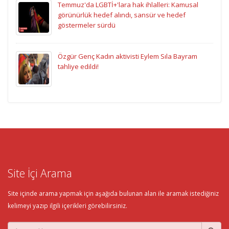
Temmuz'da LGBTİ+'lara hak ihlalleri: Kamusal
görünürlük hedef alındı, sansür ve hedef
göstermeler sürdü
Özgür Genç Kadın aktivisti Eylem Sıla Bayram
tahliye edildi!
Site İçi Arama
Site içinde arama yapmak için aşağıda bulunan alan ile aramak istediğiniz
kelimeyi yazıp ilgili içerikleri görebilirsiniz.