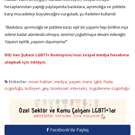
hesaplarından yaptığı paylaşımda baskılara, ayrımcılığa ve şiddete
karşı mücadeleyi büyüteceğini vurguladı, şu ifadeleri kullandı:
“Baskılara, ayrımcılığa ve şiddete karşı; eşit bir yaşamı hep birlikte inşa
edene kadar alanlarda olmaya, sesimizi çoğaltmaya devam edeceğiz.
Yaşasın eşitlik, yaşasın dayanışma!”
İHD Van Şubesi LGBTİ+ Komisyonu’nun sosyal medya hesabına
ulaşmak için tıklayın.
Etiketler:
insan hakları
,
medya
,
yaşam
,
trans
,
lgbti
,
ifade
özgürlüğü
,
lezbiyen
,
gey
,
biseksüel
,
interseks
,
örgütlenme özgürlüğü
Facebook'da Paylaş