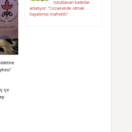
tutuklanan kadınlar
anlatıyor: “Cezaevinde olmak
hayatımızı mahvetti”
iddetine
üphesi”
ç içe
lep