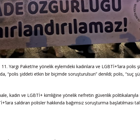
11. Yargı Paketi’ne yönelik eylemdeki kadınlara ve LGBTİ+’lara polis ş
a, “polis şiddeti etkin bir biçimde soruşturulsun” denildi; polis, “suç ş
 kadın ve LGBTİ+ kimliğine yönelik nefretin güvenlik politikalarıyla i
İ+’lara saldıran polisler hakkında bağımsız soruşturma başlatılması ta