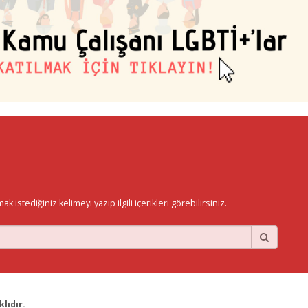
istediğiniz kelimeyi yazıp ilgili içerikleri görebilirsiniz.
lıdır.