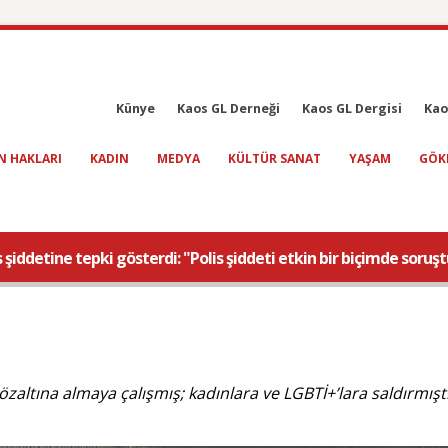
Künye
Kaos GL Derneği
Kaos GL Dergisi
Kao
N HAKLARI
KADIN
MEDYA
KÜLTÜR SANAT
YAŞAM
GÖK
şiddetine tepki gösterdi: "Polis şiddeti etkin bir biçimde soruşt
özaltına almaya çalışmış; kadınlara ve LGBTİ+’lara saldırmıştı