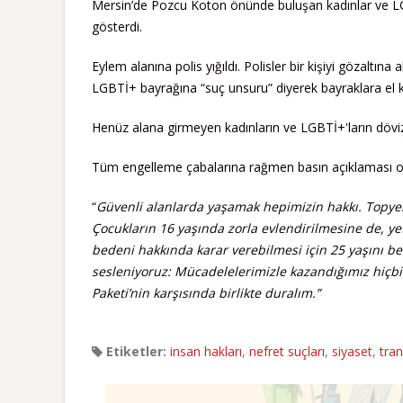
Mersin’de Pozcu Koton önünde buluşan kadınlar ve LGB
gösterdi.
Eylem alanına polis yığıldı. Polisler bir kişiyi gözaltına
LGBTİ+ bayrağına “suç unsuru” diyerek bayraklara el k
Henüz alana girmeyen kadınların ve LGBTİ+'ların dövize
Tüm engelleme çabalarına rağmen basın açıklaması 
“
Güvenli alanlarda yaşamak hepimizin hakkı. Topyekû
Çocukların 16 yaşında zorla evlendirilmesine de, yet
bedeni hakkında karar verebilmesi için 25 yaşını b
sesleniyoruz: Mücadelelerimizle kazandığımız hiçbi
Paketi’nin karşısında birlikte duralım.”
Etiketler:
insan hakları
,
nefret suçları
,
siyaset
,
tra