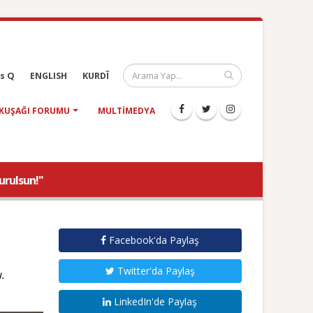
s Q
ENGLISH
KURDÎ
KUŞAĞI FORUMU
MULTIMEDYA
urulsun!"
Facebook'da Paylaş
Twitter'da Paylaş
.
LinkedIn'de Paylaş