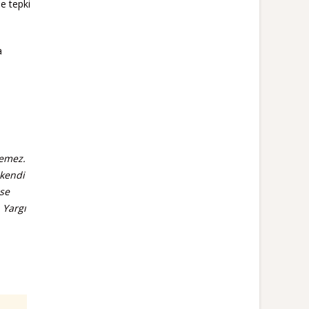
e tepki
a
lemez.
 kendi
ese
 Yargı