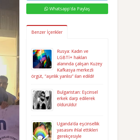
Whatsapp'da Paylaş
Benzer İçerikler
Rusya: Kadın ve
LGBTİ+ hakları
alanında çalışan Kuzey
Kafkasya merkezli
örgüt, “aşırılık yanlısı” ilan edildi!
Bulgaristan: Eşcinsel
erkek darp edilerek
öldürüldü!
Uganda’da eşcinsellik
yasasını ihlal ettikleri
gerekçesiyle