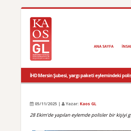
ANA SAYFA
INSA
İHD Mersin Şubesi, yargı paketi eylemindeki polis 
05/11/2025 |
Yazar:
Kaos GL
28 Ekim’de yapılan eylemde polisler bir kişiyi g