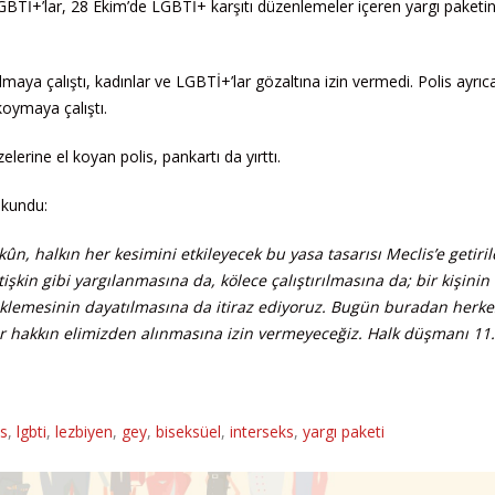
Tİ+’lar, 28 Ekim’de LGBTİ+ karşıtı düzenlemeler içeren yargı paketin
 almaya çalıştı, kadınlar ve LGBTİ+’lar gözaltına izin vermedi. Polis ayrıc
oymaya çalıştı.
lerine el koyan polis, pankartı da yırttı.
okundu:
n, halkın her kesimini etkileyecek bu yasa tasarısı Meclis’e getiri
işkin gibi yargılanmasına da, kölece çalıştırılmasına da; bir kişinin
eklemesinin dayatılmasına da itiraz ediyoruz. Bugün buradan herk
r hakkın elimizden alınmasına izin vermeyeceğiz. Halk düşmanı 11.
ns
,
lgbti
,
lezbiyen
,
gey
,
biseksüel
,
interseks
,
yargı paketi