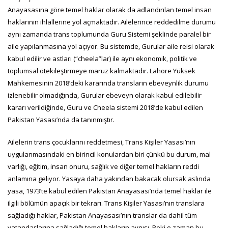
Anayasasına göre temel haklar olarak da adlandırılan temel insan
haklarının ihlallerine yol açmaktadır. Ailelerince reddedilme durumu
aynı zamanda trans toplumunda Guru Sistemi şeklinde paralel bir
aile yapılanmasına yol açıyor. Bu sistemde, Gurular aile reisi olarak
kabul edilir ve astları (“cheela”lar) ile aynı ekonomik, politik ve
toplumsal ötekileştirmeye maruz kalmaktadır. Lahore Yüksek
Mahkemesinin 2018’deki kararında transların ebeveynlik durumu
izlenebilir olmadığında, Gurular ebeveyn olarak kabul edilebilir
kararı verildiğinde, Guru ve Cheela sistemi 2018’de kabul edilen
Pakistan Yasası’nda da tanınmıştır.
Ailelerin trans çocuklarını reddetmesi, Trans Kişiler Yasası’nın
uygulanmasındaki en birincil konulardan biri çünkü bu durum, mal
varlığı, eğitim, insan onuru, sağlık ve diğer temel hakların reddi
anlamına geliyor. Yasaya daha yakından bakacak olursak aslında
yasa, 1973’te kabul edilen Pakistan Anayasası’nda temel haklar ile
ilgili bölümün apaçık bir tekrarı. Trans Kişiler Yasası’nın translara
sağladığı haklar, Pakistan Anayasası’nın translar da dahil tüm
vatandaşlarına sağladığı temel hakların aynısı. Peki o zaman bu