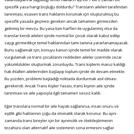
spesifik yasa hangi boşluğu doldurdu? Transların aileleri tarafından
tanınması, esasen trans haklarını korumak için oluşturulmuş bu
spesifik yasada geçmesi gereken ancak tamamen görmezden
gelinmiş bir mevzu. Bu yasa tüm harfleri ile uygulanmış olsa da
translar kendi aileleri içinde normal bir çocuk olarak kabul edilip
saygı görmedikçe temel haklarından tamı tamına yararlanamayacak.
Bunu sağlamak için, konuyu kanun içinde temel bir madde olarak
vurgulamak ve trans çocuklarını reddeden aileler üzerinde cezai
yükümlülükler oluşturmak zorunluydu. Trans kişilerin maruz kaldığı
hak ihlalleri ailelerinden başlayıp toplum içinde de devam etmekte.
Bu yüzden, problemi başladığı noktada durdurmak asıl olması
gerekendi. Ancak Trans Kişiler Yasası, trans kişinin aile içinde
tanınması ve aile yapısıyla ilgili tamamen sessiz kaldı.
Eğer translara normal bir aile hayatı sağlanırsa, insan onuru ve
eşitlik gibi haklarının çoğu da otomatik olarak korunur. Bu aynı
zamanda trans bireyler için bir ayrımcılık ve ötekileştirmenin
tezahürü olan alternatif aile sisteminin sona ermesini sağlar.