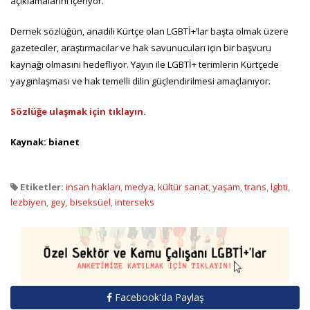
açıklamalarını içeriyor.
Dernek sözlüğün, anadili Kürtçe olan LGBTİ+’lar başta olmak üzere
gazeteciler, araştırmacılar ve hak savunucuları için bir başvuru
kaynağı olmasını hedefliyor. Yayın ile LGBTİ+ terimlerin Kürtçede
yaygınlaşması ve hak temelli dilin güçlendirilmesi amaçlanıyor.
Sözlüğe ulaşmak için tıklayın.
Kaynak: bianet
Etiketler:
insan hakları
,
medya
,
kültür sanat
,
yaşam
,
trans
,
lgbti
,
lezbiyen
,
gey
,
biseksüel
,
interseks
Facebook'da Paylaş