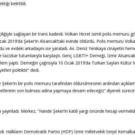
ği belirtildi.
liğiyle sağlayan bir trans kadındı. Volkan Hicret isimli polis memuru g
 Ocak 2019’da Şeker’in Alsancak’taki evinde öldürdü. Polis memuru Volk
lundu ve evdeki arkadaşını ise yaraladı. Av. Deniz Yenikaya cinayetin he
 ve tacizkar tutumlarıyla karşılaştı. Genç LGBTİ+ Derneği, İzmir Alsancak
lem yaptı. Derneğin çağrısıyla 10 Ocak 2019’da Türkan Saylan Kültür 
leri politiktir” dedi.
eker’in bir polis memuru tarafından öldürülmesinin ardından açıkla
ayetlerinin son bulması adına yapmaya devam edeceğiz” diyerek süreci
ayınladı. Merkez, “Hande Şeker’in katili yargı önünde hesap vermelidi
. Halkların Demokratik Partisi (HDP) İzmir milletvekili Serpil Kemalba