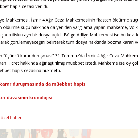
bet hapis cezası verildi.
ye Mahkemesi, İzmir 4.Ağır Ceza Mahkemesi’nin “kasten öldürme suç
en öldürme suçu hakkında da yeniden yargılama yapan mahkeme, Vol
una ilişkin ayrı bir dosya açıldı. Bölge Adliye Mahkemesi ise bu kez, 
arak görülemeyeceğini belirterek tüm dosya hakkında bozma kararı ve
ın “üçüncü karar duruşması” 31 Temmuz’da İzmir 4.Ağır Ceza Mahkem
kan Hicret hakkında ağırlaştırılmış müebbet istedi. Mahkeme ise oy çok
ebbet hapis cezasına hükmetti.
 karar duruşmasında da müebbet hapis
r davasının kronolojisi
,
özel haber