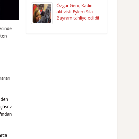
Özgür Genç Kadın
aktivisti Eylem Sıla
Bayram tahliye edildi!
ecinde
sten
kararı
nden
lçüsüz
fından
arca