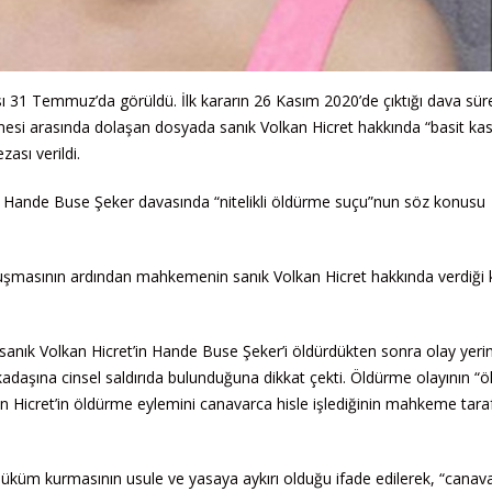
 31 Temmuz’da görüldü. İlk kararın 26 Kasım 2020’de çıktığı dava sür
si arasında dolaşan dosyada sanık Volkan Hicret hakkında “basit ka
ası verildi.
a Hande Buse Şeker davasında “nitelikli öldürme suçu”nun söz konusu
ruşmasının ardından mahkemenin sanık Volkan Hicret hakkında verdiği 
anık Volkan Hicret’in Hande Buse Şeker’i öldürdükten sonra olay yeri
kadaşına cinsel saldırıda bulunduğuna dikkat çekti. Öldürme olayının “ö
an Hicret’in öldürme eylemini canavarca hisle işlediğinin mahkeme tara
üm kurmasının usule ve yasaya aykırı olduğu ifade edilerek, “canav