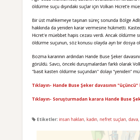
öldürme suçu dışındaki suçlar için Volkan Hicret’e müeb
Bir üst mahkemeye taşınan süreç sonunda Bölge Adli
hakkında da yeniden karar vermesine hükmetti. Kast
Hicret'e müebbet hapis cezası verdi. Ancak öldürme suç
öldürme suçunun, söz konusu olayda ayrı bir dosya ol
Bozma kararının ardından Hande Buse Şeker davasın
görüldü. Savcı, önceki duruşmalardan farklı olarak Vol
"basit kasten öldürme suçundan" dolayı “yeniden” mü
Tıklayın-
Hande Buse Şeker davasının "üçüncü"
Tıklayın-
Soruşturmadan karara Hande Buse Şeke
Etiketler:
insan hakları
,
kadın
,
nefret suçları
,
dava