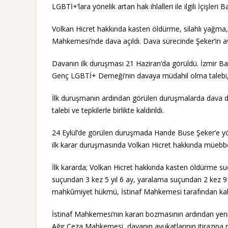
LGBTİ+’lara yönelik artan hak ihlalleri ile ilgili İçişler
Volkan Hicret hakkında kasten öldürme, silahlı yağma, ki
Mahkemesi’nde dava açıldı. Dava sürecinde Şeker’in avu
Davanın ilk duruşması 21 Haziran’da görüldü. İzmir Ba
Genç LGBTİ+ Derneği’nin davaya müdahil olma talebi, 
İlk duruşmanın ardından görülen duruşmalarda dava defa
talebi ve tepkilerle birlikte kaldırıldı.
24 Eylül’de görülen duruşmada Hande Buse Şeker’e yön
ilk karar duruşmasında Volkan Hicret hakkında müebbet
İlk kararda; Volkan Hicret hakkında kasten öldürme suçu
suçundan 3 kez 5 yıl 6 ay, yaralama suçundan 2 kez 9 a
mahkûmiyet hükmü, İstinaf Mahkemesi tarafından kaldı
İstinaf Mahkemesi’nin kararı bozmasının ardından yeni
Ağır Ceza Mahkemesi, davanın avukatlarının itirazın