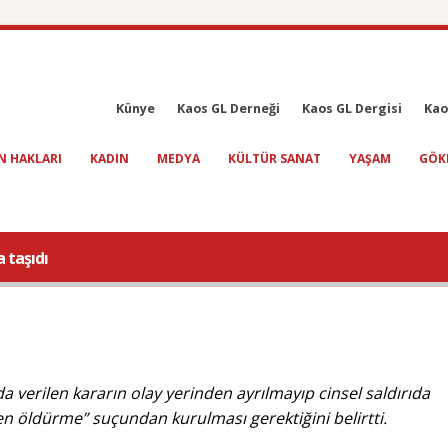
Künye
Kaos GL Derneği
Kaos GL Dergisi
Kao
N HAKLARI
KADIN
MEDYA
KÜLTÜR SANAT
YAŞAM
GÖK
 taşıdı
a verilen kararın olay yerinden ayrılmayıp cinsel saldırıda
n öldürme” suçundan kurulması gerektiğini belirtti.