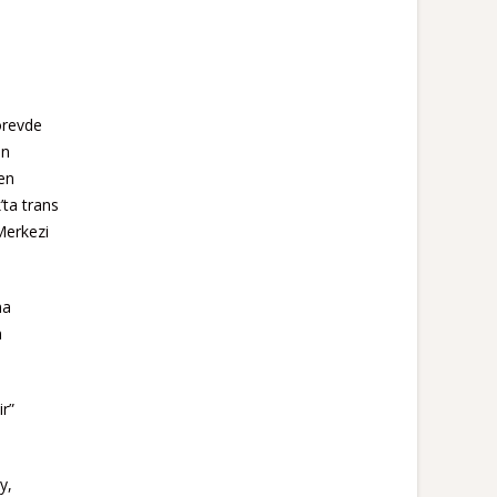
örevde
an
men
’ta trans
Merkezi
ma
n
r”
y,