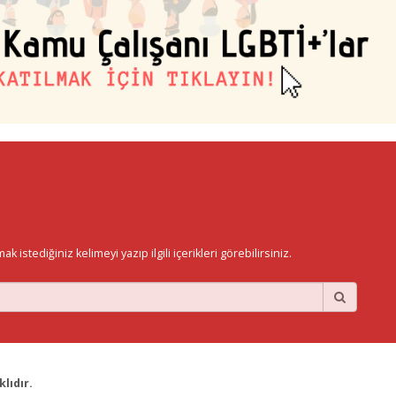
istediğiniz kelimeyi yazıp ilgili içerikleri görebilirsiniz.
lıdır.