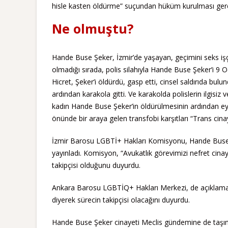
hisle kasten öldürme” suçundan hüküm kurulması gerekti
Ne olmuştu?
Hande Buse Şeker, İzmir’de yaşayan, geçimini seks işçi
olmadığı sırada, polis silahıyla Hande Buse Şeker’i 9
Hicret, Şeker’i öldürdü, gasp etti, cinsel saldırıda bu
ardından karakola gitti. Ve karakolda polislerin ilgisiz
kadın Hande Buse Şeker’in öldürülmesinin ardından ey
önünde bir araya gelen transfobi karşıtları “Trans cinayet
İzmir Barosu LGBTİ+ Hakları Komisyonu, Hande Buse Ş
yayınladı. Komisyon, “Avukatlık görevimizi nefret cin
takipçisi olduğunu duyurdu.
Ankara Barosu LGBTİQ+ Hakları Merkezi, de açıklama y
diyerek sürecin takipçisi olacağını duyurdu.
Hande Buse Şeker cinayeti Meclis gündemine de taşındı