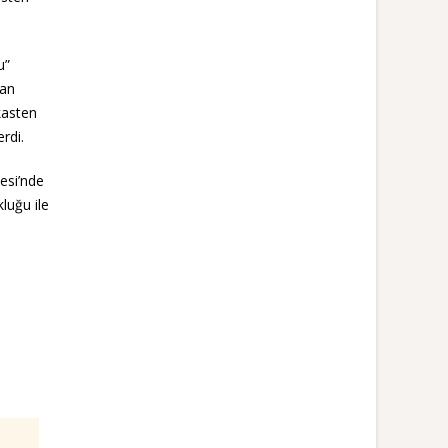
u”
kan
kasten
rdi.
esi’nde
luğu ile