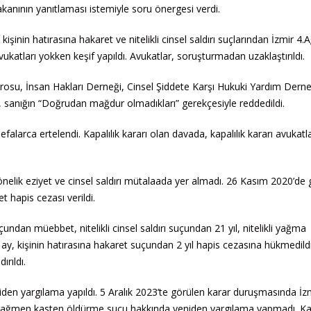
i Bakanının yanıtlaması istemiyle soru önergesi verdi.
şinin hatırasına hakaret ve nitelikli cinsel saldırı suçlarından İzmir 4.
katları yokken keşif yapıldı. Avukatlar, soruşturmadan uzaklaştırıldı.
rosu, İnsan Hakları Derneği, Cinsel Şiddete Karşı Hukuki Yardım Derne
sanığın “Doğrudan mağdur olmadıkları” gerekçesiyle reddedildi.
larca ertelendi. Kapalılık kararı olan davada, kapalılık kararı avukatl
elik eziyet ve cinsel saldırı mütalaada yer almadı. 26 Kasım 2020’de 
 hapis cezası verildi.
ndan müebbet, nitelikli cinsel saldırı suçundan 21 yıl, nitelikli yağma
y, kişinin hatırasına hakaret suçundan 2 yıl hapis cezasına hükmedildi.
rıldı.
den yargılama yapıldı. 5 Aralık 2023’te görülen karar duruşmasında İzm
a rağmen kasten öldürme suçu hakkında yeniden yargılama yapmadı. K