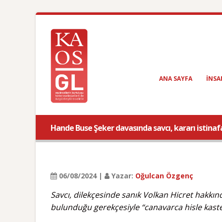
ANA SAYFA
INSA
Hande Buse Şeker davasında savcı, kararı istinafa
06/08/2024 |
Yazar:
Oğulcan Özgenç
Savcı, dilekçesinde sanık Volkan Hicret hakkınd
bulunduğu gerekçesiyle “canavarca hisle kaste