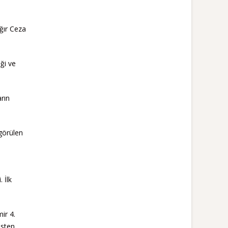
Ağır Ceza
ği ve
arın
görülen
 İlk
ir 4.
asten