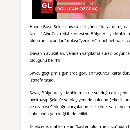
Hande Buse Şeker davasının “üçüncü” karar duruşması
İzmir 4.Ağır Ceza Mahkemesi ve Bölge Adliye Mahkeme
öldürme suçundan” dolayı “yeniden” müebbet hapis cez
Davanın avukatları, yeniden yargılama süreci boyunc
olduğunu belirtti.
Savcı, geçtiğimiz günlerde görülen “üçüncü” karar du
istinafa taşıdı.
Savcı, Bölge Adliye Mahkemesi’ne sunduğu dilekçede s
ayrılmayıp Şeker’e ve olay yerinde bulunan Şeker’in ar
ve orantısız” olduğu vurgulanan dilekçede, sanık Volk
kabulünün gerektiği ifade edildi.
Dilekçede; mahkemenin “kasten öldürme suçu”ndan hük