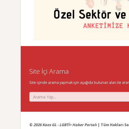
Site İçi Arama
Site içinde arama yapmak için aşağıda bulunan alan ile aramak 
©
2026 Kaos GL - LGBTİ+ Haber Portalı
| Tüm Hakları Sak