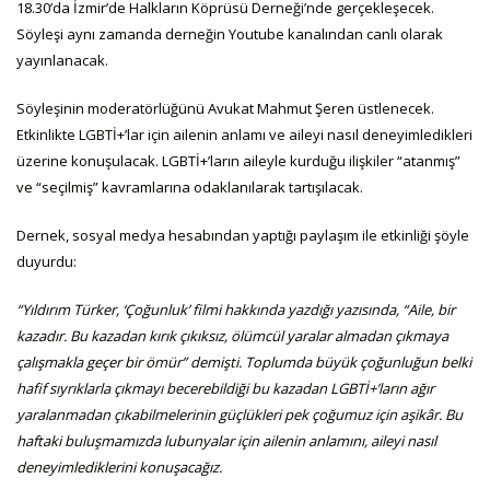
18.30’da İzmir’de Halkların Köprüsü Derneği’nde gerçekleşecek.
Söyleşi aynı zamanda derneğin Youtube kanalından canlı olarak
yayınlanacak.
Söyleşinin moderatörlüğünü Avukat Mahmut Şeren üstlenecek.
Etkinlikte LGBTİ+’lar için ailenin anlamı ve aileyi nasıl deneyimledikleri
üzerine konuşulacak. LGBTİ+’ların aileyle kurduğu ilişkiler “atanmış”
ve “seçilmiş” kavramlarına odaklanılarak tartışılacak.
Dernek, sosyal medya hesabından yaptığı paylaşım ile etkinliği şöyle
duyurdu:
“Yıldırım Türker, ‘Çoğunluk’ filmi hakkında yazdığı yazısında, “Aile, bir
kazadır. Bu kazadan kırık çıkıksız, ölümcül yaralar almadan çıkmaya
çalışmakla geçer bir ömür” demişti. Toplumda büyük çoğunluğun belki
hafif sıyrıklarla çıkmayı becerebildiği bu kazadan LGBTİ+’ların ağır
yaralanmadan çıkabilmelerinin güçlükleri pek çoğumuz için aşikâr. Bu
haftaki buluşmamızda lubunyalar için ailenin anlamını, aileyi nasıl
deneyimlediklerini konuşacağız.