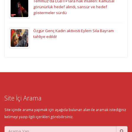
Temmuz'da LGBTİ+'lara hak ihlalleri: Kamusal
görünürlük hedef alındı, sansür ve hedef
göstermeler sürdü
Özgür Genç Kadın aktivisti Eylem Sıla Bayram
tahliye edildi!
Site İçi Arama
Site içinde arama yapmak için aşağıda bulunan alan ile aramak istediğiniz
kelimeyi yazıp ilgili içerikleri görebilirsiniz.