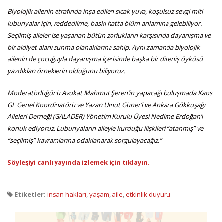
Biyolojik ailenin etrafında inşa edilen sıcak yuva, koşulsuz sevgi miti
lubunyalar için, reddedilme, baskı hatta ölüm anlamına gelebiliyor.
Seçilmiş aileler ise yaşanan bütün zorlukların karşısında dayanışma ve
bir aidiyet alanı sunma olanaklarına sahip. Aynı zamanda biyolojik
ailenin de çocuğuyla dayanışma içerisinde başka bir direniş öyküsü
yazdıkları örneklerin olduğunu biliyoruz.
Moderatörlüğünü Avukat Mahmut Şeren’in yapacağı buluşmada Kaos
GL Genel Koordinatörü ve Yazarı Umut Güner’i ve Ankara Gökkuşağı
Aileleri Derneği (GALADER) Yönetim Kurulu Üyesi Nedime Erdoğan’ı
konuk ediyoruz. Lubunyaların aileyle kurduğu ilişkileri “atanmış” ve
“seçilmiş” kavramlarına odaklanarak sorgulayacağız.”
Söyleşiyi canlı yayında izlemek için tıklayın.
Etiketler:
insan hakları
,
yaşam
,
aile
,
etkinlik duyuru