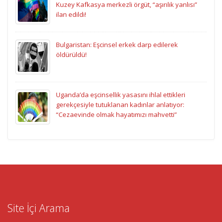
Kuzey Kafkasya merkezli örgüt, “aşırılık yanlısı”
ilan edildi!
Bulgaristan: Eşcinsel erkek darp edilerek
öldürüldü!
Uganda’da eşcinsellik yasasını ihlal ettikleri
gerekçesiyle tutuklanan kadınlar anlatıyor:
“Cezaevinde olmak hayatımızı mahvetti”
Site İçi Arama