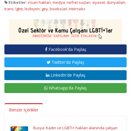
Etiketler:
insan hakları
,
medya
,
nefret suçları
,
siyaset
,
dünyadan
,
trans
,
lgbti
,
lezbiyen
,
gey
,
biseksüel
,
interseks
Facebook'da Paylaş
Twitter'da Paylaş
LinkedIn'de Paylaş
Whatsapp'da Paylaş
Benzer İçerikler
Rusya: Kadın ve LGBTİ+ hakları alanında çalışan