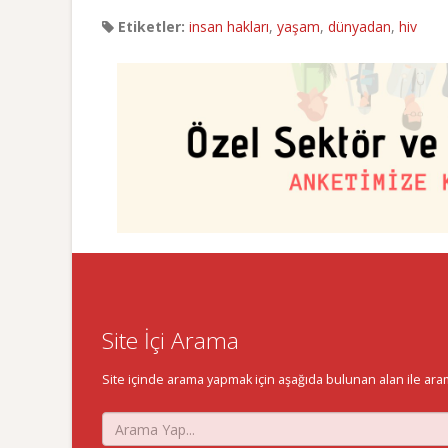
Etiketler:
insan hakları
,
yaşam
,
dünyadan
,
hiv
Site İçi Arama
Site içinde arama yapmak için aşağıda bulunan alan ile aramak 