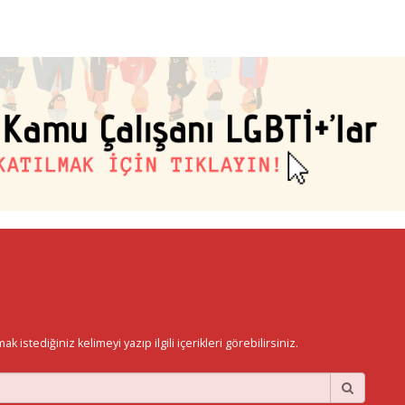
istediğiniz kelimeyi yazıp ilgili içerikleri görebilirsiniz.