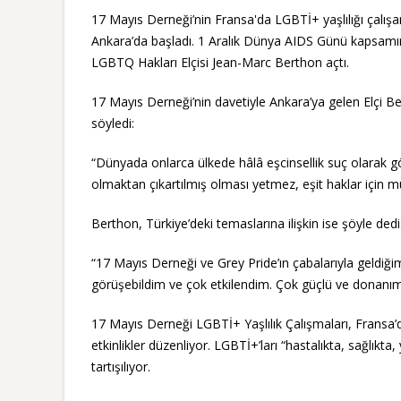
17 Mayıs Derneği’nin Fransa'da LGBTİ+ yaşlılığı çalışan G
Ankara’da başladı. 1 Aralık Dünya AIDS Günü kapsamınd
LGBTQ Hakları Elçisi Jean-Marc Berthon açtı.
17 Mayıs Derneği’nin davetiyle Ankara’ya gelen Elçi 
söyledi:
“Dünyada onlarca ülkede hâlâ eşcinsellik suç olarak gör
olmaktan çıkartılmış olması yetmez, eşit haklar için 
Berthon, Türkiye’deki temaslarına ilişkin ise şöyle dedi
“17 Mayıs Derneği ve Grey Pride’ın çabalarıyla geldiği
görüşebildim ve çok etkilendim. Çok güçlü ve donanımlı
17 Mayıs Derneği LGBTİ+ Yaşlılık Çalışmaları, Fransa’da
etkinlikler düzenliyor. LGBTİ+’ları “hastalıkta, sağlıkta, 
tartışılıyor.