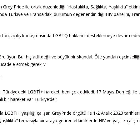
rey Pride ile ortak düzenlediği “Hastalıkta, Sağlıkta, Yaşlılıkta” etkinli
a Türkiye ve Fransa’daki durumun değerlendirildiği HIV panelini, Fran
Berton, açılış konuşmasında LGBTQ haklarını desteklemeye devam edec
ülüyor. Bu, hiç adil değil ve büyük bir skandal. Öte yandan eşcinselliğ
mücadele etmek gerekir.”
:
m Türkiye’deki LGBTİ+ hareketi beni çok etkiledi. 17 Mayıs Derneği ile 
 bir hareket var Türkiye’de.”
 LGBTİ+ yaşlılığı çalışan GreyPride örgütü ile 1-2 Aralık 2023 tarihler
yaşlılıkta” temasıyla bir araya getiren etkinliklerde HIV ve yaşlılık çalışm