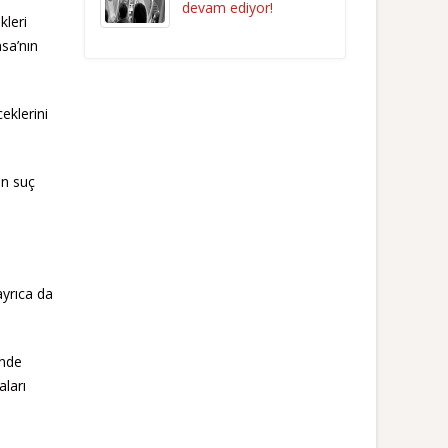
devam ediyor!
kleri
sa’nın
eklerini
in suç
ayrıca da
inde
aları