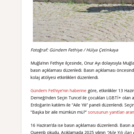
Fotoğraf: Gündem Fethiye / Hülya Çetinkaya
Muğla’nın Fethiye ilçesinde, Onur Ayı dolayısıyla Muğ
basın açıklaması düzenledi. Basın açıklaması öncesinde,
kolaj atölyesi etkinlikleri düzenlendi.
Gündem Fethiye’nin haberine
göre, etkinlikler 13 Hazi
Derneği’nden Seçin Tuncel ile çocukları LGBTİ+ olan 
Erdoğan’ın katılımı ile “Aile Yılı” paneli düzenlendi. S
“Başka bir aile mümkün mü?”
sorusunun yanıtları aran
16 Haziran’da ise basın açıklaması düzenlendi. Basın 
Queenb okudu. Açıklamada 2025 yılının
“Aile Yılı ila