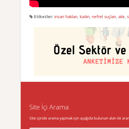
Etiketler:
insan hakları
,
kadın
,
nefret suçları
,
aile
,
s
Site İçi Arama
Site içinde arama yapmak için aşağıda bulunan alan ile aramak 