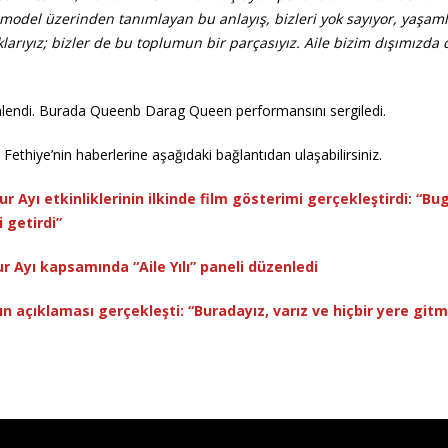
ek model üzerinden tanımlayan bu anlayış, bizleri yok sayıyor, yaşam
klarıyız; bizler de bu toplumun bir parçasıyız. Aile bizim dışımızda d
enlendi. Burada Queenb Darag Queen performansını sergiledi.
Fethiye’nin haberlerine aşağıdaki bağlantıdan ulaşabilirsiniz.
r Ayı etkinliklerinin ilkinde film gösterimi gerçekleştirdi: “Bu
 getirdi”
r Ayı kapsamında “Aile Yılı” paneli düzenledi
ın açıklaması gerçekleşti: “Buradayız, varız ve hiçbir yere git