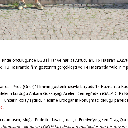
la Pride öncülüğünde LGBTİ+lar ve hak savunucuları, 16 Haziran 2025’te
 13 Haziran’da film gösterimi gerçekleşti ve 14 Haziran’da “Aile Yılı” pa
ran’da “Pride (Onur)” filminin gösterilmesiyle başladı. 14 Haziran’da Ka
ailelerin kurduğu Ankara Gökkuşağı Aileleri Derneği’nden (GALADER) 
eçin Tuncel’in kolaylaştırıcı, Nedime Erdoğan’ın konuşmacı olduğu paneld
dı.
açıklamasını, Muğla Pride ile dayanışma için Fethiye’ye gelen Drag Qu
n edilmesinin, iktidarın LGBTİ+’ları dışlayan politikalarının bir devam