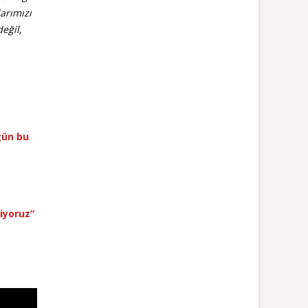
larımızı
eğil,
gün bu
miyoruz”