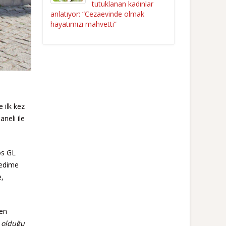
tutuklanan kadınlar
anlatıyor: “Cezaevinde olmak
hayatımızı mahvetti”
 ilk kez
neli ile
os GL
Nedime
e,
een
ı olduğu