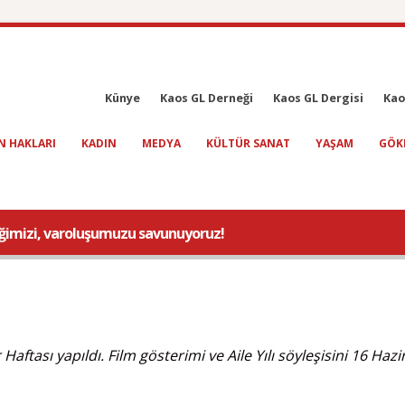
Künye
Kaos GL Derneği
Kaos GL Dergisi
Kao
N HAKLARI
KADIN
MEDYA
KÜLTÜR SANAT
YAŞAM
GÖK
mliğimizi, varoluşumuzu savunuyoruz!
ftası yapıldı. Film gösterimi ve Aile Yılı söyleşisini 16 Hazi