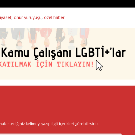
iyaset
,
onur yürüyüşü
,
özel haber
istediğiniz kelimeyi yazıp ilgili içerikleri görebilirsiniz.