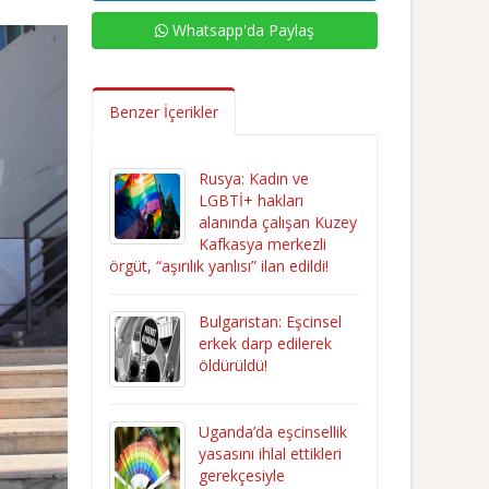
Whatsapp'da Paylaş
Benzer İçerikler
Rusya: Kadın ve
LGBTİ+ hakları
alanında çalışan Kuzey
Kafkasya merkezli
örgüt, “aşırılık yanlısı” ilan edildi!
Bulgaristan: Eşcinsel
erkek darp edilerek
öldürüldü!
Uganda’da eşcinsellik
yasasını ihlal ettikleri
gerekçesiyle