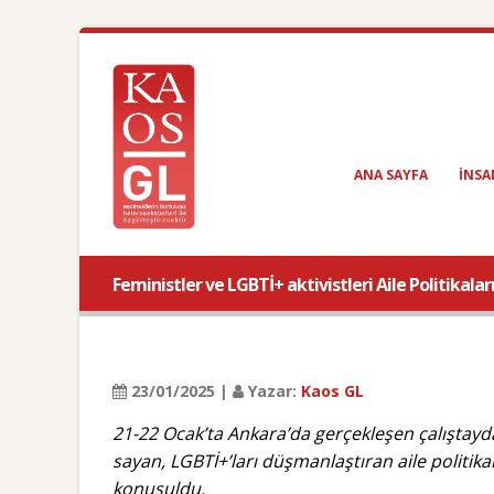
ANA SAYFA
INSA
Feministler ve LGBTİ+ aktivistleri Aile Politikalar
23/01/2025 |
Yazar:
Kaos GL
21-22 Ocak’ta Ankara’da gerçekleşen çalıştayda 
sayan, LGBTİ+’ları düşmanlaştıran aile politika
konuşuldu.