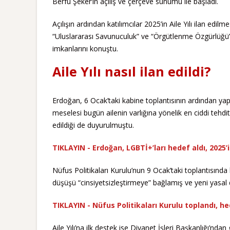
Berfu Şeker’in açılış ve çerçeve sunumu ile başladı.
Açılışın ardından katılımcılar 2025’in Aile Yılı ilan e
“Uluslararası Savunuculuk” ve “Örgütlenme Özgürlüğü” b
imkanlarını konuştu.
Aile Yılı nasıl ilan edildi?
Erdoğan, 6 Ocak’taki kabine toplantısının ardından ya
meselesi bugün ailenin varlığına yönelik en ciddi tehdi
edildiği de duyurulmuştu.
TIKLAYIN - Erdoğan, LGBTİ+’ları hedef aldı, 2025’i 
Nüfus Politikaları Kurulu’nun 9 Ocak’taki toplantısın
düşüşü “cinsiyetsizleştirmeye” bağlamış ve yeni yasal 
TIKLAYIN - Nüfus Politikaları Kurulu toplandı, he
Aile Yılı’na ilk destek ise Diyanet İşleri Başkanlığı’n