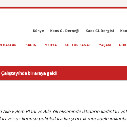
Künye
Kaos GL Derneği
Kaos GL Dergisi
Kao
N HAKLARI
KADIN
MEDYA
KÜLTÜR SANAT
YAŞAM
GÖK
ı Çalıştayı’nda bir araya geldi
Aile Eylem Planı ve Aile Yılı ekseninde iktidarın kadınları yo
ları ve söz konusu politikalara karşı ortak mücadele imkanla