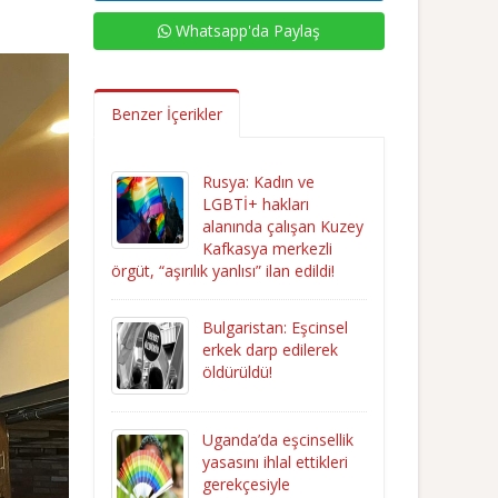
Whatsapp'da Paylaş
Benzer İçerikler
Rusya: Kadın ve
LGBTİ+ hakları
alanında çalışan Kuzey
Kafkasya merkezli
örgüt, “aşırılık yanlısı” ilan edildi!
Bulgaristan: Eşcinsel
erkek darp edilerek
öldürüldü!
Uganda’da eşcinsellik
yasasını ihlal ettikleri
gerekçesiyle