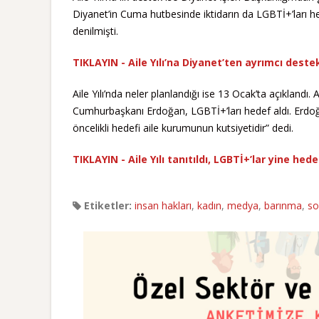
Diyanet’in Cuma hutbesinde iktidarın da LGBTİ+’ları hede
denilmişti.
TIKLAYIN - Aile Yılı’na Diyanet’ten ayrımcı dest
Aile Yılı’nda neler planlandığı ise 13 Ocak’ta açıklandı
Cumhurbaşkanı Erdoğan, LGBTİ+’ları hedef aldı. Erdoğan,
öncelikli hedefi aile kurumunun kutsiyetidir” dedi.
TIKLAYIN - Aile Yılı tanıtıldı, LGBTİ+’lar yine he
Etiketler:
insan hakları
,
kadın
,
medya
,
barınma
,
so