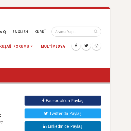
s Q
ENGLISH
KURDÎ
KUŞAĞI FORUMU
MULTIMEDYA
Facebook'da Paylaş
Twitter'da Paylaş
k
rı
LinkedIn'de Paylaş