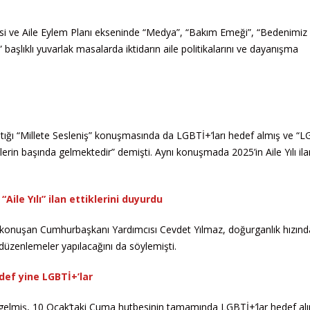
dilmesi ve Aile Eylem Planı ekseninde “Medya”, “Bakım Emeği”, “Bedenimiz
aşlıklı yuvarlak masalarda iktidarın aile politikalarını ve dayanışma
ptığı “Millete Sesleniş” konuşmasında da LGBTİ+’ları hedef almış ve “
tlerin başında gelmektedir” demişti. Aynı konuşmada 2025’in Aile Yılı ila
“Aile Yılı” ilan ettiklerini duyurdu
da konuşan Cumhurbaşkanı Yardımcısı Cevdet Yılmaz, doğurganlık hızınd
düzenlemeler yapılacağını da söylemişti.
def yine LGBTİ+’lar
dan gelmiş, 10 Ocak’taki Cuma hutbesinin tamamında LGBTİ+’lar hedef alı