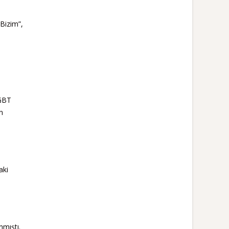
 Bizim”,
LGBT
n
aki
nmıştı.