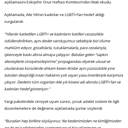
açıklamasını Eskişehir Onur Haftası Komitesi’nden Mati okudu.
Açıklamada, Aile Yılı’nın kadınlar ve LGBTİ+’ları hedef aldığı
vurgulandı:
“Yıllardır katledilen LGBTİ+ ve kadınların katilleri cezasızlıkla
ödüllendirilirken, aynı devlet varoluşumuz sebebiyle bizi ölüme
mahkûm ediyor, gözaltılarla, tutuklamalarla, para cezalarıyla,
işkenceyle baskı altına almaya çalışıyor. Batıdan gelen “sapkın
ideolojilerle cinsiyetsizleştirme” propagandası diyerek ulusal ve
uluslararası kürsülerde ahkam kesen iktidar aynı yüzsüzlükle yine
batıdan devşirdiği insan haklarını yok sayan yasa önerileriyle karşımıza
çıkıyor. Devletin tüm organları Aile yılı kisvesi adı altında LGBTİ+’ları ve
kadınları hedef gösteriyor.”
Yargı paketindeki cinsiyet uyum süreci, çocuk adalet sistemi ile ilgili
düzenlemelere de değinene açıklamada şunlar söylendi:
“Buradan hep birlikte söylüyoruz. Ne bedenimizden ne kimliğimizden
ne de mücadelemizden vazgeçmiyoruz! Hayatlarımızın ve