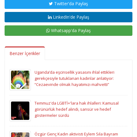
Twitter'da Paylaş
LinkedIn'de Paylaş
Whatsapp'da Paylaş
Benzer İçerikler
Uganda’da eşcinsellik yasasını ihlal ettikleri
gerekçesiyle tutuklanan kadınlar anlatıyor:
“Cezaevinde olmak hayatımızı mahvetti”
Temmuz'da LGBTİ+'lara hak ihlalleri: Kamusal
görünürlük hedef alındı, sansür ve hedef
göstermeler sürdü
Özgür Genç Kadın aktivisti Eylem Sıla Bayram