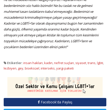
bedenlerimizin söz hakkı bizimdir! Ne bu taslak ne de gelmesi
muhtemel tasarı taslaklarını kabul etmeyeceğiz. Bedenimizi ve
mücadelemizi kriminalleştirmeye çalışan yasayı geçirtmeyeceğiz!
Kadınlar ve LGBTİ+’lar olarak dayanışmamız bugün her zamankinden
daha güçlü, öfkemiz yaşamda ısrarımız kadar büyük. Kendinden
olmayanı yok etmeye çalışan iktidar ile toplumun tüm kesimlerini
topyekün mücadeleye çağırıyoruz. Kadınların, LGBTİ+’ların ve
çocukların bedenleri üzerinden elinizi çekin!”
Etiketler:
insan hakları
,
kadın
,
nefret suçları
,
siyaset
,
trans
,
lgbti
,
lezbiyen
,
gey
,
biseksüel
,
interseks
,
yargı paketi
Facebook'da Paylaş