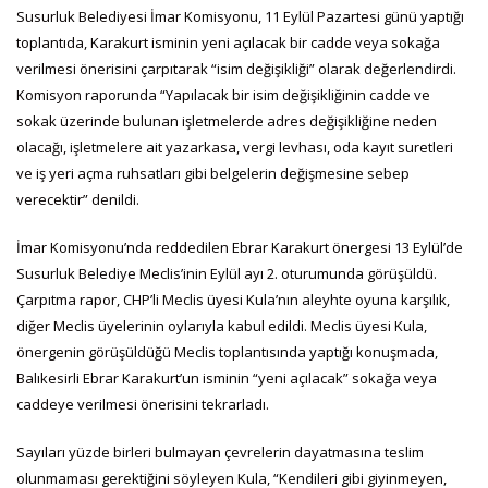
Susurluk Belediyesi İmar Komisyonu, 11 Eylül Pazartesi günü yaptığı
toplantıda, Karakurt isminin yeni açılacak bir cadde veya sokağa
verilmesi önerisini çarpıtarak “isim değişikliği” olarak değerlendirdi.
Komisyon raporunda “Yapılacak bir isim değişikliğinin cadde ve
sokak üzerinde bulunan işletmelerde adres değişikliğine neden
olacağı, işletmelere ait yazarkasa, vergi levhası, oda kayıt suretleri
ve iş yeri açma ruhsatları gibi belgelerin değişmesine sebep
verecektir” denildi.
İmar Komisyonu’nda reddedilen Ebrar Karakurt önergesi 13 Eylül’de
Susurluk Belediye Meclis’inin Eylül ayı 2. oturumunda görüşüldü.
Çarpıtma rapor, CHP’li Meclis üyesi Kula’nın aleyhte oyuna karşılık,
diğer Meclis üyelerinin oylarıyla kabul edildi. Meclis üyesi Kula,
önergenin görüşüldüğü Meclis toplantısında yaptığı konuşmada,
Balıkesirli Ebrar Karakurt’un isminin “yeni açılacak” sokağa veya
caddeye verilmesi önerisini tekrarladı.
Sayıları yüzde birleri bulmayan çevrelerin dayatmasına teslim
olunmaması gerektiğini söyleyen Kula, “Kendileri gibi giyinmeyen,