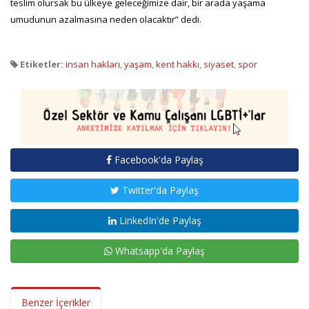
teslim olursak bu ülkeye geleceğimize dair, bir arada yaşama
umudunun azalmasına neden olacaktır” dedi.
Etiketler:
insan hakları
,
yaşam
,
kent hakkı
,
siyaset
,
spor
Facebook'da Paylaş
Twitter'da Paylaş
LinkedIn'de Paylaş
Whatsapp'da Paylaş
Benzer İçerikler