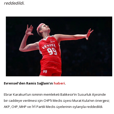
reddedildi.
Evrensel’den Ramis Sağlam’ın
haberi
.
Ebrar Karakurt’un isminin memleketi Balıkesir’in Susurluk ilçesinde
bir caddeye verilmesi için CHP’li Meclis üyesi Murat Kula’nın önergesi;
AKP, CHP, MHP ve İYİ Partili Meclis üyelerinin oylarıyla reddedildi.