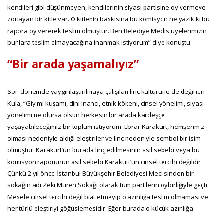
kendileri gibi düşünmeyen, kendilerinin siyasi partisine oy vermeye
zorlayan bir kitle var. O kitlenin baskısına bu komisyon ne yazık ki bu
rapora oy vererek teslim olmuştur. Ben Belediye Meclis üyelerimizin
bunlara teslim olmayacağına inanmak istiyorum” diye konuştu.
“Bir arada yaşamalıyız”
Son dönemde yaygınlaştırılmaya çalışılan linç kültürüne de değinen
Kula, “Giyimi kuşamı, dini inancı, etnik kökeni, cinsel yönelimi, siyasi
yönelimi ne olursa olsun herkesin bir arada kardeşçe
yaşayabileceğimiz bir toplum istiyorum. Ebrar Karakurt, hemşerimiz
olması nedeniyle aldığı eleştiriler ve linç nedeniyle sembol bir isim
olmuştur. Karakurt’un burada linç edilmesinin asıl sebebi veya bu
komisyon raporunun asıl sebebi Karakurt’un cinsel tercihi değildir.
Çünkü 2 yıl önce İstanbul Büyükşehir Belediyesi Meclisinden bir
sokağın adı Zeki Müren Sokağı olarak tüm partilerin oybirliğiyle geçti.
Mesele cinsel tercihi değil biat etmeyip o azınlığa teslim olmaması ve
her türlü eleştiriyi göğüslemesidir. Eğer burada o küçük azınlığa