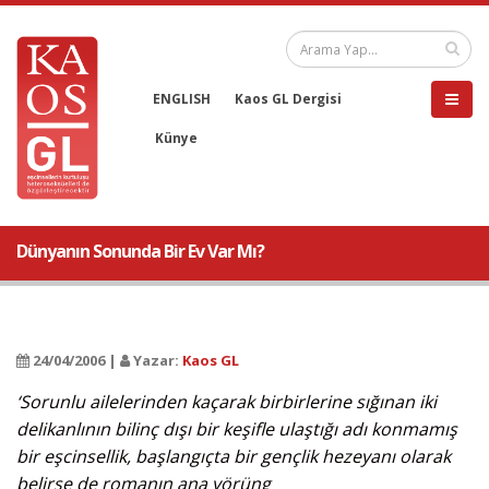
ENGLISH
Kaos GL Dergisi
Künye
Dünyanın Sonunda Bir Ev Var Mı?
24/04/2006 |
Yazar:
Kaos GL
‘Sorunlu ailelerinden kaçarak birbirlerine sığınan iki
delikanlının bilinç dışı bir keşifle ulaştığı adı konmamış
bir eşcinsellik, başlangıçta bir gençlik hezeyanı olarak
belirse de romanın ana yörüng