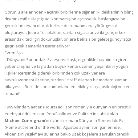
‘Sorunlu ailelerinden kaçarak birbirlerine sığınan iki delikanlının bilinç
dışı bir keşifle ulaştığı adı konmamış bir eşcinsellik, başlangıçta bir
gençlik hezeyanı olarak belirse de romanın ana yörüngesini
oluşturuyor. Jethro Tull plakları, sarılan sigaralar ve iki genç erkek
arasındaki tedirgin dokunuşlar, onlara belirsiz bir geleceği, hoyratça
geçirilecek zamanları işaret ediyor.’
Evren Aşık
''‘Dünyanın Sonundaki Ev, eşcinsel aşk, ergenlikle hayatınıza giren
yabancılaşma ve taşradan büyük kente uzanan yaşamların yoğun
ilişkiler içerisinde giderek birbirinden çok uzak yerlere
savruluvermesi üzerine, sizden "itiraf" dilenen bir modern zaman
hikayesi… Belki de son zamanların en etkileyici aşk, psikoloji ve kent
romanı!’''
1999 yılında ‘Saatler’ (Hours) adlı son romanıyla dünyanın en prestijli
edebiyat ödülleri olan Pen/Faulkner ve Pulitzer’in sahibi olan
Michael Cunnigham
’ın üçüncü romanı Dünyanın Sonundaki Ev
(Home at the end of the world), Ağustos ayının son günlerinde,
Akdeniz’in yeşil-mavi sularına bakıp uzak köşelere savrulan tanıdık