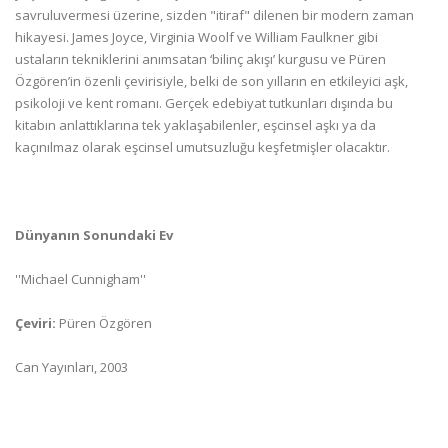
savruluvermesi üzerine, sizden "itiraf" dilenen bir modern zaman
hikayesi. James Joyce, Virginia Woolf ve William Faulkner gibi
ustaların tekniklerini anımsatan ‘bilinç akışı’ kurgusu ve Püren
Özgören’in özenli çevirisiyle, belki de son yılların en etkileyici aşk,
psikoloji ve kent romanı. Gerçek edebiyat tutkunları dışında bu
kitabın anlattıklarına tek yaklaşabilenler, eşcinsel aşkı ya da
kaçınılmaz olarak eşcinsel umutsuzluğu keşfetmişler olacaktır.
Dünyanın Sonundaki Ev
''Michael Cunnigham''
Çeviri:
Püren Özgören
Can Yayınları, 2003