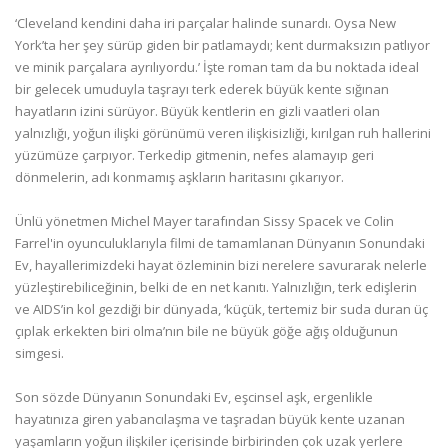
‘Cleveland kendini daha iri parçalar halinde sunardı. Oysa New
York’ta her şey sürüp giden bir patlamaydı; kent durmaksızın patlıyor
ve minik parçalara ayrılıyordu.’ İşte roman tam da bu noktada ideal
bir gelecek umuduyla taşrayı terk ederek büyük kente sığınan
hayatların izini sürüyor. Büyük kentlerin en gizli vaatleri olan
yalnızlığı, yoğun ilişki görünümü veren ilişkisizliği, kırılgan ruh hallerini
yüzümüze çarpıyor. Terkedip gitmenin, nefes alamayıp geri
dönmelerin, adı konmamış aşkların haritasını çıkarıyor.
Ünlü yönetmen Michel Mayer tarafından Sissy Spacek ve Colin
Farrel'in oyunculuklarıyla filmi de tamamlanan Dünyanın Sonundaki
Ev, hayallerimizdeki hayat özleminin bizi nerelere savurarak nelerle
yüzleştirebiliceğinin, belki de en net kanıtı. Yalnızlığın, terk edişlerin
ve AIDS’in kol gezdiği bir dünyada, ‘küçük, tertemiz bir suda duran üç
çıplak erkekten biri olma’nın bile ne büyük göğe ağış olduğunun
simgesi.
Son sözde Dünyanın Sonundaki Ev, eşcinsel aşk, ergenlikle
hayatınıza giren yabancılaşma ve taşradan büyük kente uzanan
yaşamların yoğun ilişkiler içerisinde birbirinden çok uzak yerlere