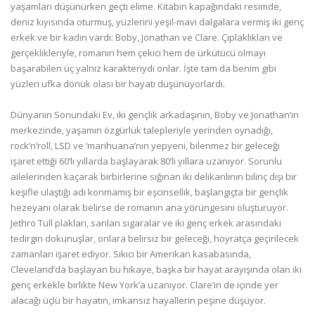
yaşamları düşünürken geçti elime. Kitabın kapağındaki resimde,
deniz kıyısında oturmuş, yüzlerini yeşil-mavi dalgalara vermiş iki genç
erkek ve bir kadın vardı: Boby, Jonathan ve Clare. Çıplaklıkları ve
gerçeklikleriyle, romanın hem çekici hem de ürkütücü olmayı
başarabilen üç yalnız karakteriydi onlar. İşte tam da benim gibi
yüzleri ufka dönük olası bir hayatı düşünüyorlardı.
Dünyanın Sonundaki Ev, iki gençlik arkadaşının, Boby ve Jonathan’ın
merkezinde, yaşamın özgürlük talepleriyle yerinden oynadığı,
rock’n’roll, LSD ve ‘marihuana’nın yepyeni, bilenmez bir geleceği
işaret ettiği 60’lı yıllarda başlayarak 80’li yıllara uzanıyor. Sorunlu
ailelerinden kaçarak birbirlerine sığınan iki delikanlının bilinç dışı bir
keşifle ulaştığı adı konmamış bir eşcinsellik, başlangıçta bir gençlik
hezeyanı olarak belirse de romanın ana yörüngesini oluşturuyor.
Jethro Tull plakları, sarılan sigaralar ve iki genç erkek arasındaki
tedirgin dokunuşlar, onlara belirsiz bir geleceği, hoyratça geçirilecek
zamanları işaret ediyor. Sıkıcı bir Amerikan kasabasında,
Cleveland’da başlayan bu hikaye, başka bir hayat arayışında olan iki
genç erkekle birlikte New York’a uzanıyor. Clare’in de içinde yer
alacağı üçlü bir hayatın, imkansız hayallerin peşine düşüyor.