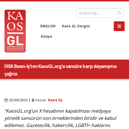
ENGLISH
Kaos GL Dergisi
Künye
DİSK Basın-İş’ten KaosGL.org’a sansüre karşı dayanışma
çağrısı
25/06/2025 |
Yazar:
Kaos GL
“KaosGL.org’un X hesabının kapatılması medyaya
yönelik sansürün son örneklerinden biridir ve kabul
edilemez. Gazetecilik, habercilik, LGBTİ+ haklarını