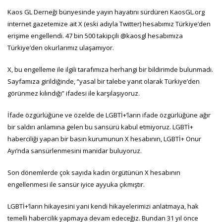
Kaos GL Derneği bünyesinde yayın hayatını sürdüren KaosGL.org
internet gazetemize ait X (eski adıyla Twitter) hesabımız Türkiye’den
erişime engellendi. 47 bin 500 takipçili @kaosgl hesabımıza
Türkiye’den okurlarımız ulaşamıyor.
X, bu engelleme ile ilgili tarafımıza herhangi bir bildirimde bulunmadı.
Sayfamıza girildiğinde, “yasal bir talebe yanıt olarak Türkiye’den
görünmez kılındığı” ifadesi ile karşılaşıyoruz.
İfade özgürlüğüne ve özelde de LGBTİ+’ların ifade özgürlüğüne ağır
bir saldırı anlamına gelen bu sansürü kabul etmiyoruz. LGBTİ+
haberciliği yapan bir basın kurumunun X hesabının, LGBTİ+ Onur
Ayı’nda sansürlenmesini manidar buluyoruz.
Son dönemlerde çok sayıda kadın örgütünün X hesabının
engellenmesi ile sansür iyice ayyuka çıkmıştır.
LGBTİ+’ların hikayesini yani kendi hikayelerimizi anlatmaya, hak
temelli habercilik yapmaya devam edeceğiz. Bundan 31 yıl önce