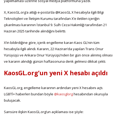
yapılmaması üzerine sosyal medya platformuna yazdı.
X, KaosGL.org’a attığı e-posta’da @KaosGL X hesabıyla ilgili Bilgi
Teknolojileri ve İletişim Kurumu tarafından X’e iletilen içeriğin
çıkarılması kararının İstanbul 9. Sulh Ceza Hakimliği tarafından 21
Haziran 2025 tarihinde alındığını belirtti.
X’in bildirdiğine göre, içerik engelleme kararı Kaos GL’nin tüm
hesabıyla ilgili alındı. Kararın, 22 Haziran’da yapılan Trans Onur
Yürüyüşü ve Ankara Onur Yürüyüşü’nden bir gün önce alınmış olması
ve kararın alındığı günün haftasonuna denk gelmesi dikkat çekti.
KaosGL.org’un yeni X hesabı açıldı
KaosGL.org, engelleme kararının ardından yeni X hesabını açtı.
LGBTİ+ haberleri bundan böyle
@kaosglorg
hesabından okuruyla
buluşacak.
Sansüre ilişkin KaosGL.org’un açıklaması ise şöyle: