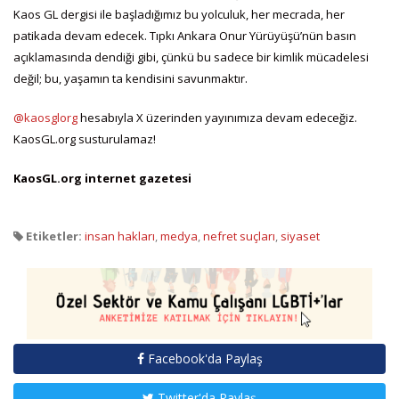
Kaos GL dergisi ile başladığımız bu yolculuk, her mecrada, her
patikada devam edecek. Tıpkı Ankara Onur Yürüyüşü’nün basın
açıklamasında dendiği gibi, çünkü bu sadece bir kimlik mücadelesi
değil; bu, yaşamın ta kendisini savunmaktır.
@kaosglorg
hesabıyla X üzerinden yayınımıza devam edeceğiz.
KaosGL.org susturulamaz!
KaosGL.org internet gazetesi
Etiketler:
insan hakları
,
medya
,
nefret suçları
,
siyaset
Facebook'da Paylaş
Twitter'da Paylaş