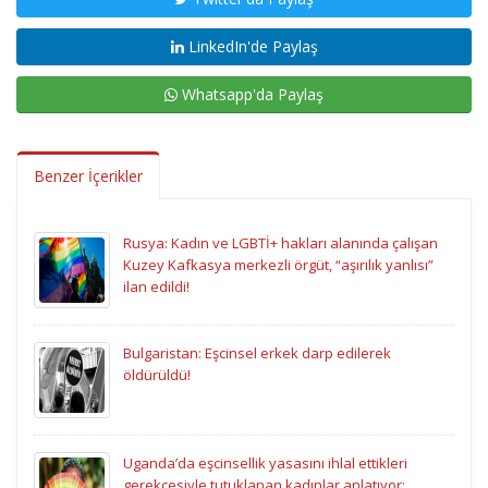
LinkedIn'de Paylaş
Whatsapp'da Paylaş
Benzer İçerikler
Rusya: Kadın ve LGBTİ+ hakları alanında çalışan
Kuzey Kafkasya merkezli örgüt, “aşırılık yanlısı”
ilan edildi!
Bulgaristan: Eşcinsel erkek darp edilerek
öldürüldü!
Uganda’da eşcinsellik yasasını ihlal ettikleri
gerekçesiyle tutuklanan kadınlar anlatıyor: