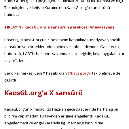
Kaos GL dergisinin poşet içinde satılmak zorunda bırakılması ve Bilgi
Teknolojileri ve İletişim Kurumu’nun KaosGL.org’a sansürünü
hatırlattı.
TIKLAYIN - KaosGL.org’a sansürün gerekçesi Anayasaymış
Basın-İş, “KaosGL.org’un X hesabının kapatılması medyaya yönelik
sansürün son örneklerinden biridir ve kabul edilemez. Gazetecilik,
habercilik, LGBTİ+ haklarını savunmak suç değildir; keyfi uygulamalar
suçtur” dedi.
Sendika, herkesi yeni X hesabı olan
@kaosglorg’u
takip etmeye de
çağırdı.
KaosGL.org’a X sansürü
KaosGL’org’un X hesabı, 23 Haziran gece saatlerinde herhangi bir
bildirim yapılmadan Türkiye’den erişime engellendi. Kaos GL,
engellenmesi ve engel kararıyla ilgili herhangi bir bildirim