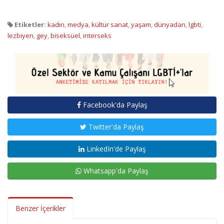
Etiketler:
kadın
,
medya
,
kültür sanat
,
yaşam
,
dünyadan
,
lgbti
,
lezbiyen
,
gey
,
biseksüel
,
interseks
Facebook'da Paylaş
Twitter'da Paylaş
LinkedIn'de Paylaş
Whatsapp'da Paylaş
Benzer İçerikler