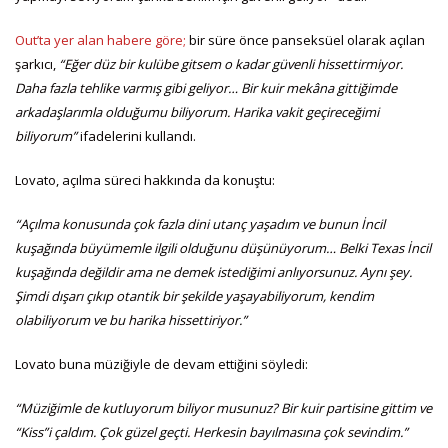
Out’ta yer alan habere göre;
bir süre önce panseksüel olarak açılan
şarkıcı,
“Eğer düz bir kulübe gitsem o kadar güvenli hissettirmiyor.
Daha fazla tehlike varmış gibi geliyor… Bir kuir mekâna gittiğimde
arkadaşlarımla olduğumu biliyorum. Harika vakit geçireceğimi
biliyorum”
ifadelerini kullandı.
Lovato, açılma süreci hakkında da konuştu:
“Açılma konusunda çok fazla dini utanç yaşadım ve bunun İncil
kuşağında büyümemle ilgili olduğunu düşünüyorum… Belki Texas İncil
kuşağında değildir ama ne demek istediğimi anlıyorsunuz. Aynı şey.
Şimdi dışarı çıkıp otantik bir şekilde yaşayabiliyorum, kendim
olabiliyorum ve bu harika hissettiriyor.”
Lovato buna müziğiyle de devam ettiğini söyledi:
“Müziğimle de kutluyorum biliyor musunuz? Bir kuir partisine gittim ve
“Kiss”i çaldım. Çok güzel geçti. Herkesin bayılmasına çok sevindim.”