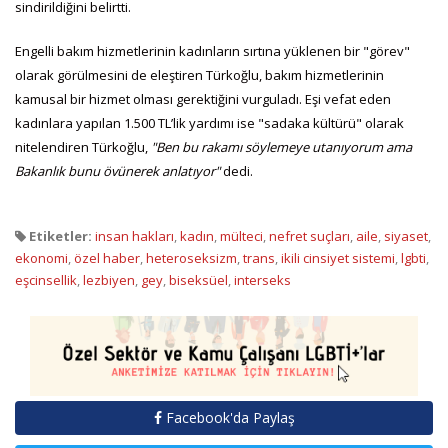
sindirildiğini belirtti.
Engelli bakım hizmetlerinin kadınların sırtına yüklenen bir "görev"
olarak görülmesini de eleştiren Türkoğlu, bakım hizmetlerinin
kamusal bir hizmet olması gerektiğini vurguladı. Eşi vefat eden
kadınlara yapılan 1.500 TL’lik yardımı ise "sadaka kültürü" olarak
nitelendiren Türkoğlu,
"Ben bu rakamı söylemeye utanıyorum ama
Bakanlık bunu övünerek anlatıyor"
dedi.
Etiketler:
insan hakları
,
kadın
,
mülteci
,
nefret suçları
,
aile
,
siyaset
,
ekonomi
,
özel haber
,
heteroseksizm
,
trans
,
ikili cinsiyet sistemi
,
lgbti
,
eşcinsellik
,
lezbiyen
,
gey
,
biseksüel
,
interseks
Facebook'da Paylaş