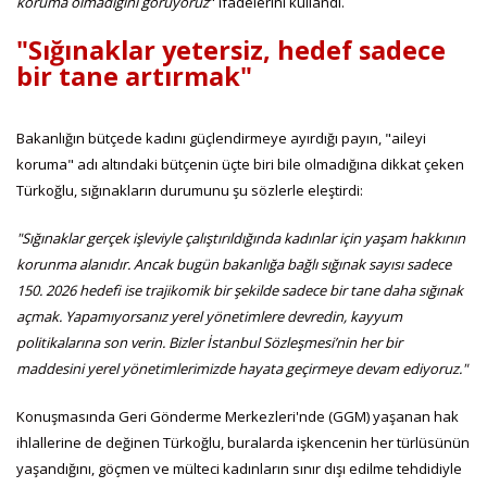
koruma olmadığını görüyoruz
" ifadelerini kullandı.
"Sığınaklar yetersiz, hedef sadece
bir tane artırmak"
Bakanlığın bütçede kadını güçlendirmeye ayırdığı payın, "aileyi
koruma" adı altındaki bütçenin üçte biri bile olmadığına dikkat çeken
Türkoğlu, sığınakların durumunu şu sözlerle eleştirdi:
"Sığınaklar gerçek işleviyle çalıştırıldığında kadınlar için yaşam hakkının
korunma alanıdır. Ancak bugün bakanlığa bağlı sığınak sayısı sadece
150. 2026 hedefi ise trajikomik bir şekilde sadece bir tane daha sığınak
açmak. Yapamıyorsanız yerel yönetimlere devredin, kayyum
politikalarına son verin. Bizler İstanbul Sözleşmesi’nin her bir
maddesini yerel yönetimlerimizde hayata geçirmeye devam ediyoruz."
Konuşmasında Geri Gönderme Merkezleri'nde (GGM) yaşanan hak
ihlallerine de değinen Türkoğlu, buralarda işkencenin her türlüsünün
yaşandığını, göçmen ve mülteci kadınların sınır dışı edilme tehdidiyle