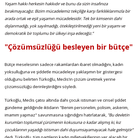
Yaşam hakkı herkesin hakkıdır ve bunu da sizin insafınıza
bırakmayacağız. Bizim mücadelemiz tekçiliğe karşı farklılıklarımızla bir
arada ortak ve eşit yaşamın mücadelesidir. Tek bir kimsenin dahi
dışlanmadığı, yok sayılmadığı, ötekileştirilmediği yeni bir yaşamı ve
demokratik bir toplumu bir ülkeyi inşa edeceğiz.”
"Çözümsüzlüğü besleyen bir bütçe"
Bütçe meselesinin sadece rakamlardan ibaret olmadığını, kadın
yoksulluğuna ve şiddetle mücadeleye yaklaşımın bir göstergesi
olduğunu belirten Türkoğlu, Meclis’in çözüm üretmek yerine
çözümsüzlüğü derinleştirdiğini söyledi.
Türkoğlu, Meclis çatısı altında dahi çocuk istismarı ve cinsel şiddet
gündeme geldiğinde iktidarın "Benim personelim, polisim, askerim,
imamım yapmaz" savunmasına sığındığını hatırlatarak,
"Bu devletin
kurumları toplumsal çürümenin kokusuna o kadar alışmış ki, kız
çocuklarının yaşadığı istismarı dahi duyumsayamayacak hale gelmiştir"
dedi. Türkoğlu, tüm partilerin kadın milletvekillerinin yer alacağı bir