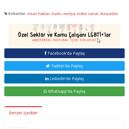
Etiketler:
insan hakları
,
kadın
,
medya
,
kültür sanat
,
dünyadan
Facebook'da Paylaş
Twitter'da Paylaş
LinkedIn'de Paylaş
Whatsapp'da Paylaş
Benzer İçerikler