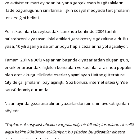
ve aktivistler, mart ayından bu yana gerçekleşen bu gözaltıların,
ifade özgürlüğünün sınırlarına ilişkin sosyal medyada tartışmalarını
tetiklediğini belirtti.
Polis, kadınları kuzeybatıdaki Lanzhou kentinde 2004 tarihli
müstehcenlik yasasını ihlal ettikleri gerekçesiyle gözaltına aldı. Bu
yasa, 10 yılı aşan ya da ömür boyu hapis cezalarına yol açabiliyor.
Tamamı 20’li ve 30’lu yaşlarının başındaki yazarlardan oluşan grup,
erkekler arasındaki ilişkileri konu alan ve kadınlar arasında popüler
olan erotik kurgu türünde eserler yayımlayan Haitang Literature
City'de çalışmalarını paylaşmıştı. Söz konusu internet sitesi Çin'de
sansürlenmiş durumda.
Nisan ayında gözaltına alınan yazarlardan birisinin avukatı şunları
söyledi:
“Toplumsal sosyalist ahlakın vurgulandığı bir ülkede, insanların cinsellik
algısı hakim kültürden etkileniyor; bu yüzden bu gözaltılar elbette