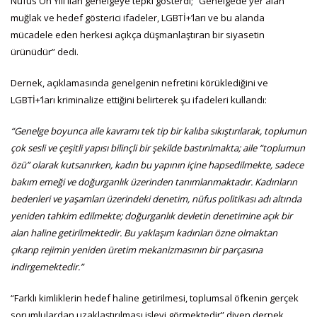
Nüfus On Yılı ilan genelgeye tepki gösterdi; “Genelgede yer alan
muğlak ve hedef gösterici ifadeler, LGBTİ+’ları ve bu alanda
mücadele eden herkesi açıkça düşmanlaştıran bir siyasetin
ürünüdür” dedi.
Dernek, açıklamasında genelgenin nefretini körüklediğini ve
LGBTİ+’ları kriminalize ettiğini belirterek şu ifadeleri kullandı:
“Genelge boyunca aile kavramı tek tip bir kalıba sıkıştırılarak, toplumun
çok sesli ve çeşitli yapısı bilinçli bir şekilde bastırılmakta; aile “toplumun
özü” olarak kutsanırken, kadın bu yapının içine hapsedilmekte, sadece
bakım emeği ve doğurganlık üzerinden tanımlanmaktadır. Kadınların
bedenleri ve yaşamları üzerindeki denetim, nüfus politikası adı altında
yeniden tahkim edilmekte; doğurganlık devletin denetimine açık bir
alan haline getirilmektedir. Bu yaklaşım kadınları özne olmaktan
çıkarıp rejimin yeniden üretim mekanizmasının bir parçasına
indirgemektedir.”
“Farklı kimliklerin hedef haline getirilmesi, toplumsal öfkenin gerçek
sorumlulardan uzaklaştırılması işlevi görmektedir” diyen dernek,