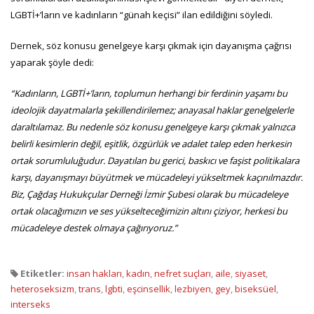
LGBTİ+’ların ve kadınların “günah keçisi” ilan edildiğini söyledi.
Dernek, söz konusu genelgeye karşı çıkmak için dayanışma çağrısı
yaparak şöyle dedi:
“Kadınların, LGBTİ+’ların, toplumun herhangi bir ferdinin yaşamı bu
ideolojik dayatmalarla şekillendirilemez; anayasal haklar genelgelerle
daraltılamaz. Bu nedenle söz konusu genelgeye karşı çıkmak yalnızca
belirli kesimlerin değil, eşitlik, özgürlük ve adalet talep eden herkesin
ortak sorumluluğudur. Dayatılan bu gerici, baskıcı ve faşist politikalara
karşı, dayanışmayı büyütmek ve mücadeleyi yükseltmek kaçınılmazdır.
Biz, Çağdaş Hukukçular Derneği İzmir Şubesi olarak bu mücadeleye
ortak olacağımızın ve ses yükselteceğimizin altını çiziyor, herkesi bu
mücadeleye destek olmaya çağırıyoruz.”
Etiketler:
insan hakları
,
kadın
,
nefret suçları
,
aile
,
siyaset
,
heteroseksizm
,
trans
,
lgbti
,
eşcinsellik
,
lezbiyen
,
gey
,
biseksüel
,
interseks