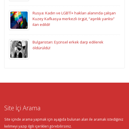
Rusya: Kadın ve LGBTİ+ hakları alanında çalışan
Kuzey Kafkasya merkezli örgüt, “aşırılık yanlısı”
ilan edildi!
Bulgaristan: Eşcinsel erkek darp edilerek
öldürüldü!
Site İçi Arama
Site içinde arama yapmak için aşağıda bulunan alan ile aramak istediğiniz
kelimeyi yazıp ilgili içerikleri görebilirsiniz.