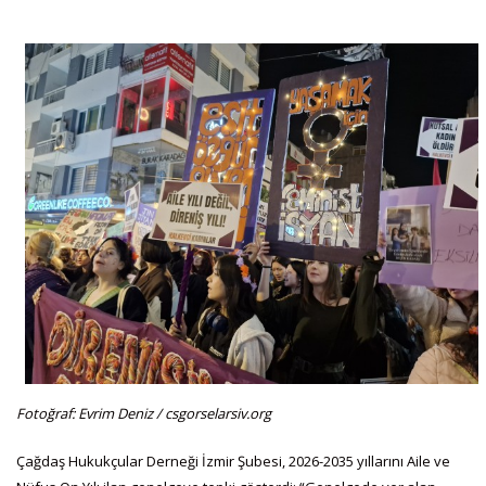
Fotoğraf: Evrim Deniz / csgorselarsiv.org
Çağdaş Hukukçular Derneği İzmir Şubesi, 2026-2035 yıllarını Aile ve